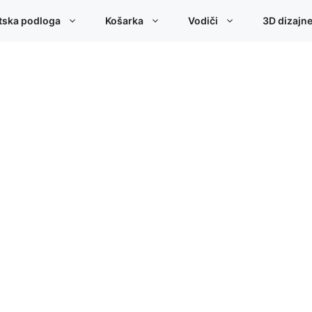
tska podloga
Košarka
Vodiči
3D dizajn