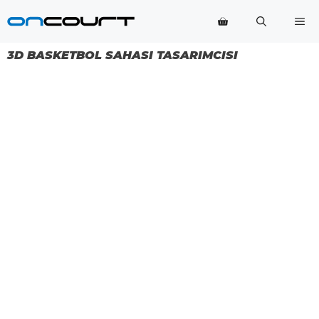
İçeriğe
Me
geç
3D BASKETBOL SAHASI TASARIMCISI