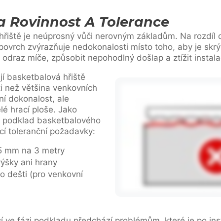
 Rovinnost A Tolerance
hřiště je neúprosný vůči nerovným základům. Na rozdíl
ovrch zvýrazňuje nedokonalosti místo toho, aby je skrýv
odraz míče, způsobit nepohodlný došlap a ztížit instala
í basketbalová hřiště
ti než většina venkovních
ní dokonalost, ale
lé hrací ploše. Jako
l podklad basketbalového
ící toleranční požadavky:
5 mm na 3 metry
ýšky ani hrany
o dešti (pro venkovní
í ve fázi podkladu předchází problémům, které je po ins