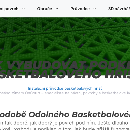
ní povrch
Obruče
Průvodce
3D návrhář
K VYBUDOVAT PODK
SKETBALOVÉHO HŘI
Instalační průvodce basketbalových hřišť
psáno týmem OnCourt – specialisté na návrh, povrchy a basketbalové k
odobě Odolného Basketbalovéh
en tak dobré, jak dobrý je povrch pod ním. Ještě dlouho
e koš, rozhoduje podklad o tom, jak bude hřiště fungovat