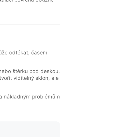
může odtékat, časem
nebo štěrku pod deskou,
řit viditelný sklon, ale
m a nákladným problémům