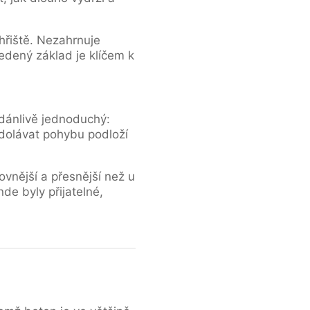
řiště. Nezahrnuje
edený základ je klíčem k
zdánlivě jednoduchý:
odolávat pohybu podloží
vnější a přesnější než u
de byly přijatelné,