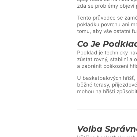
zda se problémy objeví p
Tento průvodce se zamě
pokládku povrchu ani mo
tomu, aby vše ostatní f
Co Je Podkla
Podklad je technicky nav
zůstat rovný, stabilní a
a zabránit poškození hřiš
U basketbalových hřišť,
běžné terasy, příjezdové
mohou na hřišti způsobi
Volba Správ