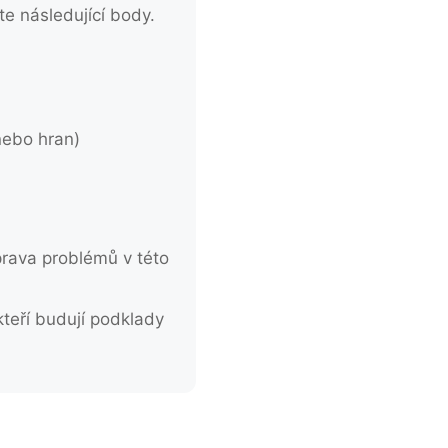
te následující body.
nebo hran)
Oprava problémů v této
teří budují podklady