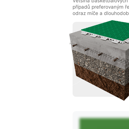
Většina basketbalových 
případů preferovaným řeš
odraz míče a dlouhodob