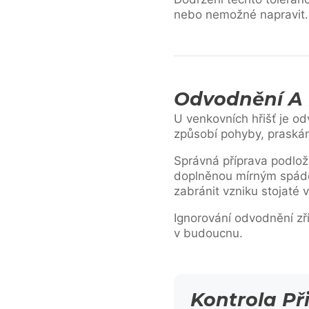
nebo nemožné napravit.
Odvodnění A 
U venkovních hřišť je o
způsobí pohyby, praská
Správná příprava podlo
doplněnou mírným spádem
zabránit vzniku stojaté 
Ignorování odvodnění z
v budoucnu.
Kontrola Př