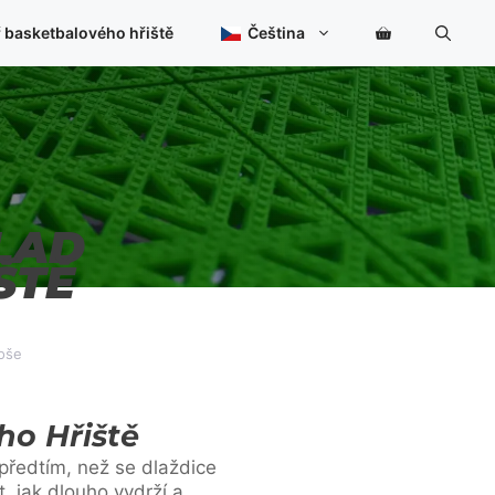
 basketbalového hřiště
Čeština
LAD
ŠTĚ
oše
o Hřiště
 předtím, než se dlaždice
, jak dlouho vydrží a