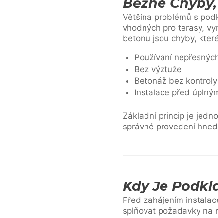
Běžné Chyby,
Většina problémů s podk
vhodných pro terasy, vy
betonu jsou chyby, kter
Používání nepřesných
Bez výztuže
Betonáž bez kontroly
Instalace před úplný
Základní princip je jed
správné provedení hned
Kdy Je Podkl
Před zahájením instalace
splňovat požadavky na r