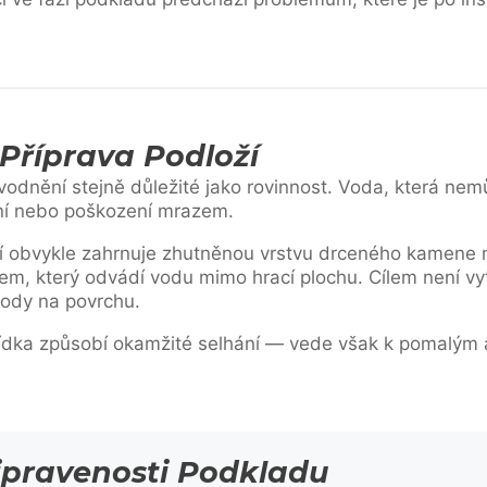
Příprava Podloží
dvodnění stejně důležité jako rovinnost. Voda, která ne
ní nebo poškození mrazem.
ží obvykle zahrnuje zhutněnou vrstvu drceného kamene 
, který odvádí vodu mimo hrací plochu. Cílem není vytvo
vody na povrchu.
řídka způsobí okamžité selhání — vede však k pomalý
ipravenosti Podkladu