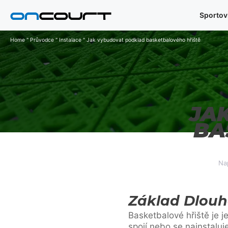
Přeskočit
Sportov
na
obsah
Home
"
Průvodce
"
Instalace
"
Jak vybudovat podklad basketbalového hřiště
JA
BA
Na
Základ Dlouh
Basketbalové hřiště je j
spojí nebo se nainstaluj