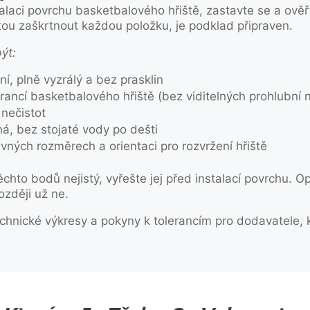
talaci povrchu basketbalového hřiště, zastavte se a ověř
tou zaškrtnout každou položku, je podklad připraven.
ýt:
ní, plně vyzrálý a bez prasklin
rancí basketbalového hřiště (bez viditelných prohlubní 
 nečistot
, bez stojaté vody po dešti
ných rozměrech a orientaci pro rozvržení hřiště
těchto bodů nejistý, vyřešte jej před instalací povrchu. 
ozději už ne.
chnické výkresy a pokyny k tolerancím pro dodavatele, k