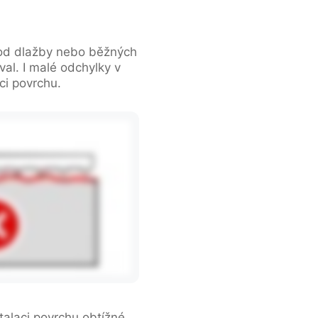
 od dlažby nebo běžných
al. I malé odchylky v
ci povrchu.
talaci povrchu obtížné