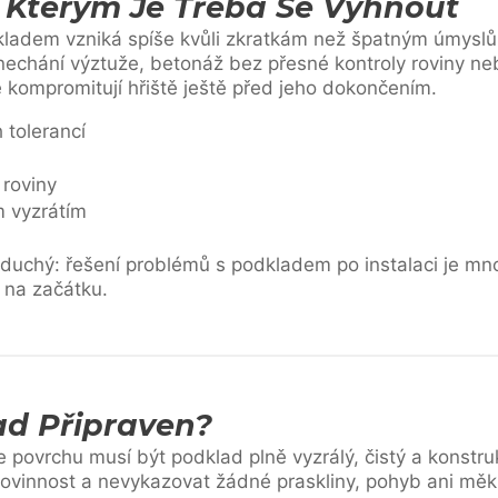
 Kterým Je Třeba Se Vyhnout
ladem vzniká spíše kvůli zkratkám než špatným úmyslům
nechání výztuže, betonáž bez přesné kontroly roviny ne
é kompromitují hřiště ještě před jeho dokončením.
 tolerancí
 roviny
m vyzrátím
noduchý: řešení problémů s podkladem po instalaci je mn
 na začátku.
ad Připraven?
 povrchu musí být podklad plně vyzrálý, čistý a konstru
ovinnost a nevykazovat žádné praskliny, pohyb ani měk