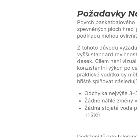
Požadavky Na
Povrch basketbalového 
zpevněných ploch hrací p
podkladu mohou ovlivnit 
Z tohoto důvodu vyžaduj
vyšší standard rovinnos
desek. Cílem není vizuál
konzistentní výkon po ce
praktické vodítko by mě
hřiště splňovat následuj
Odchylka nejvýše 3–
Žádné náhlé změny v
Žádná stojatá voda p
hřiště)
Dodržení těchto toleranc