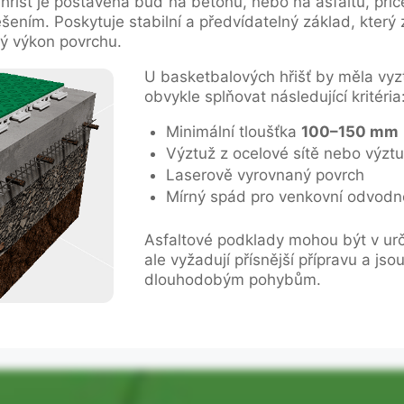
hřišť je postavena buď na betonu, nebo na asfaltu, přič
ením. Poskytuje stabilní a předvídatelný základ, který z
ý výkon povrchu.
U basketbalových hřišť by měla vy
obvykle splňovat následující kritéria
Minimální tloušťka
100–150 mm
Výztuž z ocelové sítě nebo výzt
Laserově vyrovnaný povrch
Mírný spád pro venkovní odvodn
Asfaltové podklady mohou být v urč
ale vyžadují přísnější přípravu a jso
dlouhodobým pohybům.