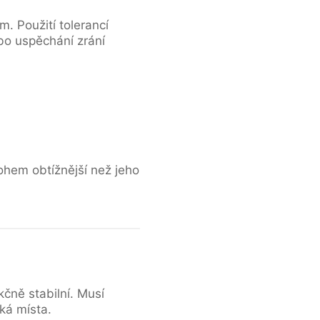
. Použití tolerancí
bo uspěchání zrání
ohem obtížnější než jeho
kčně stabilní. Musí
ká místa.