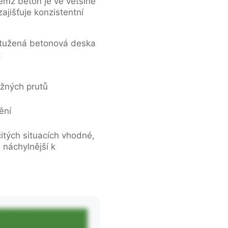
emž beton je ve většině
ajišťuje konzistentní
ztužená betonová deska
:
užných prutů
ění
itých situacích vhodné,
u náchylnější k