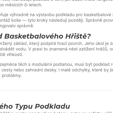
o měsících či letech.
řuje výhradně na výstavbu podkladu pro basketbalové h
ntáž koše — tyto kroky následují později. Správně prov
ungovalo správně.
d Basketbalového Hřiště?
ržený základ, který podpírá hrací povrch. Jeho úkol je 
 odvádět vodu. V praxi to znamená nést zatížení hráčů, 
tě vlhkostí.
 zejména těch s modulární podlahou, musí být podklad ro
 cesty nebo zahradní desky. I malé odchylky, které by jin
t problémy.
ného Typu Podkladu