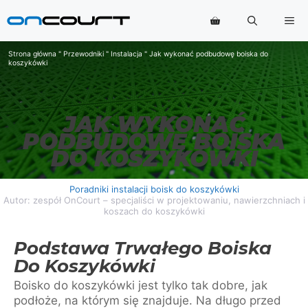
Przejdź
Me
do
treści
Strona główna
"
Przewodniki
"
Instalacja
"
Jak wykonać podbudowę boiska do
koszykówki
JAK WYKONAĆ
PODBUDOWĘ BOISKA
DO KOSZYKÓWKI
Poradniki instalacji boisk do koszykówki
Autor: zespół OnCourt – specjaliści w projektowaniu, nawierzchniach i
koszach do koszykówki
Podstawa Trwałego Boiska
Do Koszykówki
Boisko do koszykówki jest tylko tak dobre, jak
podłoże, na którym się znajduje. Na długo przed