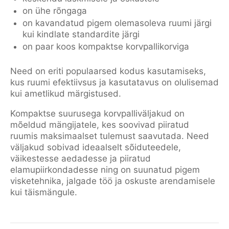
on ühe rõngaga
on kavandatud pigem olemasoleva ruumi järgi
kui kindlate standardite järgi
on paar koos kompaktse korvpallikorviga
Need on eriti populaarsed kodus kasutamiseks,
kus ruumi efektiivsus ja kasutatavus on olulisemad
kui ametlikud märgistused.
Kompaktse suurusega korvpalliväljakud on
mõeldud mängijatele, kes soovivad piiratud
ruumis maksimaalset tulemust saavutada. Need
väljakud sobivad ideaalselt sõiduteedele,
väikestesse aedadesse ja piiratud
elamupiirkondadesse ning on suunatud pigem
visketehnika, jalgade töö ja oskuste arendamisele
kui täismängule.