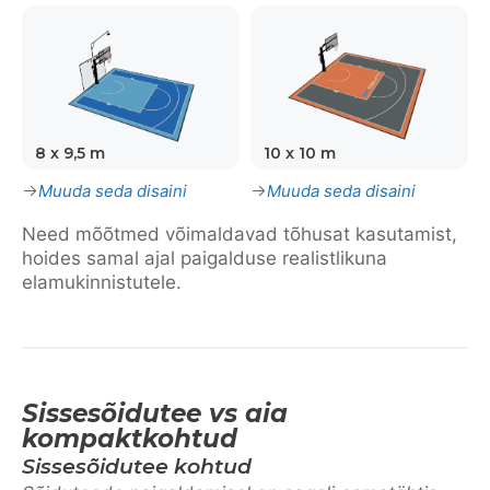
8 x 9,5 m
10 x 10 m
Muuda seda disaini
Muuda seda disaini
Need mõõtmed võimaldavad tõhusat kasutamist,
hoides samal ajal paigalduse realistlikuna
elamukinnistutele.
Sissesõidutee vs aia
kompaktkohtud
Sissesõidutee kohtud