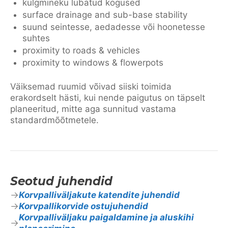
külgmineku lubatud kogused
surface drainage and sub-base stability
suund seintesse, aedadesse või hoonetesse
suhtes
proximity to roads & vehicles
proximity to windows & flowerpots
Väiksemad ruumid võivad siiski toimida
erakordselt hästi, kui nende paigutus on täpselt
planeeritud, mitte aga sunnitud vastama
standardmõõtmetele.
Seotud juhendid
Korvpalliväljakute katendite juhendid
Korvpallikorvide ostujuhendid
Korvpalliväljaku paigaldamine ja aluskihi