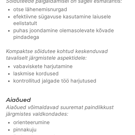
Sõiduteede paigaldamisel on sageli esmatähtis:
otse lähenemisnurgad
efektiivne sügavuse kasutamine laiusele
eelistatult
puhas joondamine olemasolevate kõvade
pindadega
Kompaktse sõidutee kohtud keskenduvad
tavaliselt järgmistele aspektidele:
vabaviskete harjutamine
laskmise kordused
kontrollitud jalgade töö harjutused
Aiaõued
Aiaõued võimaldavad suuremat paindlikkust
järgmistes valdkondades:
orienteerumine
pinnakuju