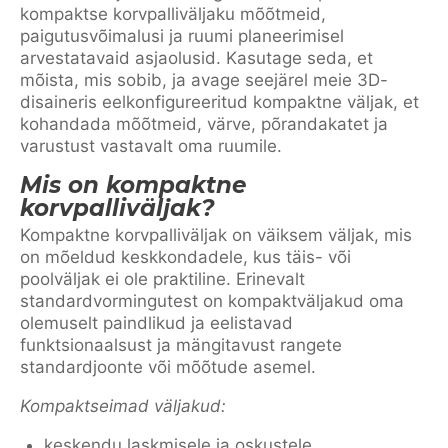
kompaktse korvpalliväljaku mõõtmeid,
paigutusvõimalusi ja ruumi planeerimisel
arvestatavaid asjaolusid. Kasutage seda, et
mõista, mis sobib, ja avage seejärel meie 3D-
disaineris eelkonfigureeritud kompaktne väljak, et
kohandada mõõtmeid, värve, põrandakatet ja
varustust vastavalt oma ruumile.
Mis on kompaktne
korvpalliväljak?
Kompaktne korvpalliväljak on väiksem väljak, mis
on mõeldud keskkondadele, kus täis- või
poolväljak ei ole praktiline. Erinevalt
standardvormingutest on kompaktväljakud oma
olemuselt paindlikud ja eelistavad
funktsionaalsust ja mängitavust rangete
standardjoonte või mõõtude asemel.
Kompaktseimad väljakud:
keskendu laskmisele ja oskustele