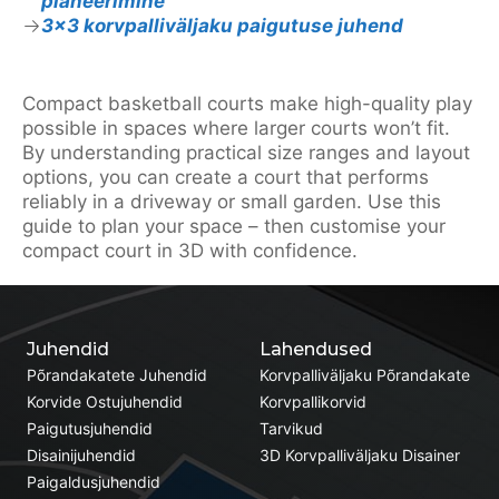
planeerimine
3×3 korvpalliväljaku paigutuse juhend
Compact basketball courts make high-quality play
possible in spaces where larger courts won’t fit.
By understanding practical size ranges and layout
options, you can create a court that performs
reliably in a driveway or small garden. Use this
guide to plan your space – then customise your
compact court in 3D with confidence.
Juhendid
Lahendused
Põrandakatete Juhendid
Korvpalliväljaku Põrandakate
Korvide Ostujuhendid
Korvpallikorvid
Paigutusjuhendid
Tarvikud
Disainijuhendid
3D Korvpalliväljaku Disainer
Paigaldusjuhendid