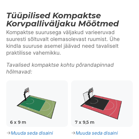
Tüüpilised Kompaktse
Korvpalliväljaku Mõõtmed
Kompaktse suurusega väljakud varieeruvad
suuresti sõltuvalt olemasolevast ruumist. Ühe
kindla suuruse asemel jäävad need tavaliselt
praktilisse vahemikku.
Tavalised kompaktse kohtu põrandapinnad
hõlmavad:
6 x 9 m
7 x 9,5 m
Muuda seda disaini
Muuda seda disaini