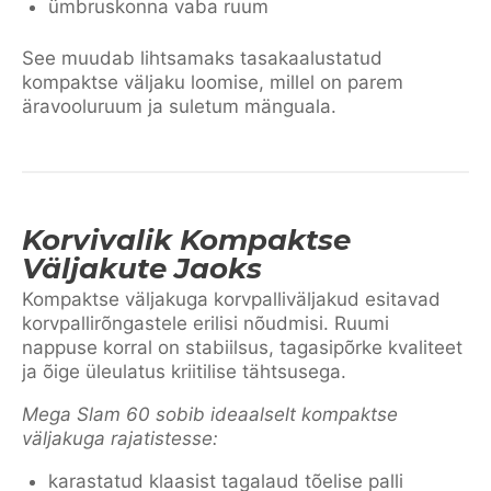
ümbruskonna vaba ruum
See muudab lihtsamaks tasakaalustatud
kompaktse väljaku loomise, millel on parem
äravooluruum ja suletum mänguala.
Korvivalik Kompaktse
Väljakute Jaoks
Kompaktse väljakuga korvpalliväljakud esitavad
korvpallirõngastele erilisi nõudmisi. Ruumi
nappuse korral on stabiilsus, tagasipõrke kvaliteet
ja õige üleulatus kriitilise tähtsusega.
Mega Slam 60 sobib ideaalselt kompaktse
väljakuga rajatistesse:
karastatud klaasist tagalaud tõelise palli