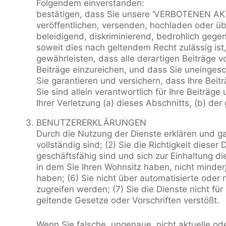
Folgendem einverstanden:
bestätigen, dass Sie unsere ‘VERBOTENEN AKT
veröffentlichen, versenden, hochladen oder übe
beleidigend, diskriminierend, bedrohlich gegen
soweit dies nach geltendem Recht zulässig ist,
gewährleisten, dass alle derartigen Beiträge 
Beiträge einzureichen, und dass Sie uneingesc
Sie garantieren und versichern, dass Ihre Beit
Sie sind allein verantwortlich für Ihre Beiträg
Ihrer Verletzung (a) dieses Abschnitts, (b) de
BENUTZERERKLÄRUNGEN
Durch die Nutzung der Dienste erklären und gar
vollständig sind; (2) Sie die Richtigkeit dies
geschäftsfähig sind und sich zur Einhaltung di
in dem Sie Ihren Wohnsitz haben, nicht minderjä
haben; (6) Sie nicht über automatisierte oder n
zugreifen werden; (7) Sie die Dienste nicht fü
geltende Gesetze oder Vorschriften verstößt.
Wenn Sie falsche, ungenaue, nicht aktuelle o