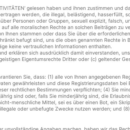
IVITÄTEN‘ gelesen haben und ihnen zustimmen und dass
rtragen werden, die illegal, belästigend, hasserfüllt,
über Personen oder Gruppen, sexuell explizit, falsch, u
 auf alle moralischen Rechte an solchen Beiträgen zu ve
von Ihnen stammen oder dass Sie über die erforderlich
hränkt befugt sind, uns die oben genannten Rechte in 
räge keine vertraulichen Informationen enthalten.
e und erklären sich ausdrücklich damit einverstanden, un
r geistigen Eigentumsrechte Dritter oder (c) geltender G
antieren Sie, dass: (1) alle von Ihnen angegebenen Reg
er Daten gewährleisten und diese Registrierungsdaten bei
eser rechtlichen Bestimmungen verpflichten; (4) Sie mind
hrig sind oder, falls Sie minderjährig sind, die Erlaubni
icht-menschliche Mittel, sei es über einen Bot, ein Skri
r illegale oder unbefugte Zwecke nutzen werden; und (8
der unvollständige Angaben machen, haben wir das Recht