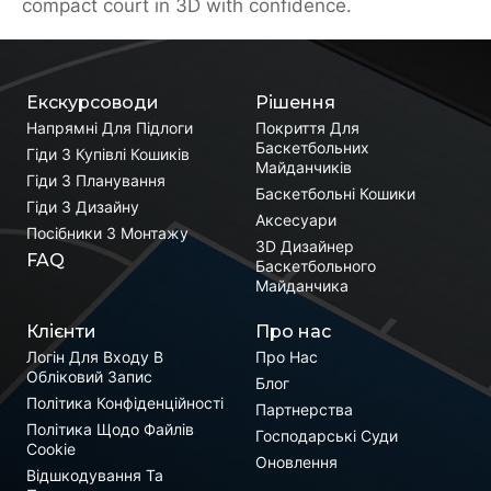
compact court in 3D with confidence.
Екскурсоводи
Рішення
Напрямні Для Підлоги
Покриття Для
Баскетбольних
Гіди З Купівлі Кошиків
Майданчиків
Гіди З Планування
Баскетбольні Кошики
Гіди З Дизайну
Аксесуари
Посібники З Монтажу
3D Дизайнер
FAQ
Баскетбольного
Майданчика
Клієнти
Про нас
Логін Для Входу В
Про Нас
Обліковий Запис
Блог
Політика Конфіденційності
Партнерства
Політика Щодо Файлів
Господарські Суди
Cookie
Оновлення
Відшкодування Та