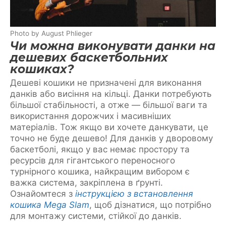
Photo by August Phlieger
Чи можна виконувати данки на
дешевих баскетбольних
кошиках?
Дешеві кошики не призначені для виконання
данків або висіння на кільці. Данки потребують
більшої стабільності, а отже — більшої ваги та
використання дорожчих і масивніших
матеріалів. Тож якщо ви хочете данкувати, це
точно не буде дешево! Для данків у дворовому
баскетболі, якщо у вас немає простору та
ресурсів для гігантського переносного
турнірного кошика, найкращим вибором є
важка система, закріплена в ґрунті.
Ознайомтеся з
інструкцією з встановлення
кошика Mega Slam
, щоб дізнатися, що потрібно
для монтажу системи, стійкої до данків.