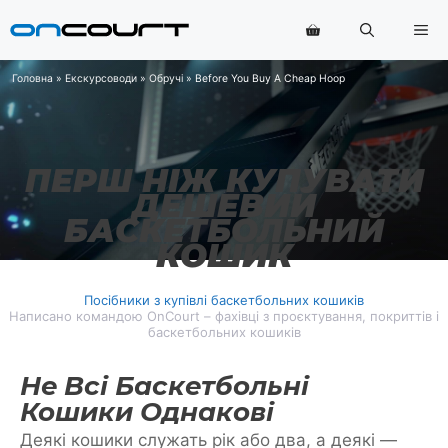
Перейти
Ме
до
змісту
Головна
»
Екскурсоводи
»
Обручі
»
Before You Buy A Cheap Hoop
ПЕРШ НІЖ КУПУВАТИ
ДЕШЕВИЙ
БАСКЕТБОЛЬНИЙ
КОШИК
Посібники з купівлі баскетбольних кошиків
Написано командою OnCourt – фахівці з проєктування, покриттів і
баскетбольних кошиків
Не Всі Баскетбольні
Кошики Однакові
Деякі кошики служать рік або два, а деякі —