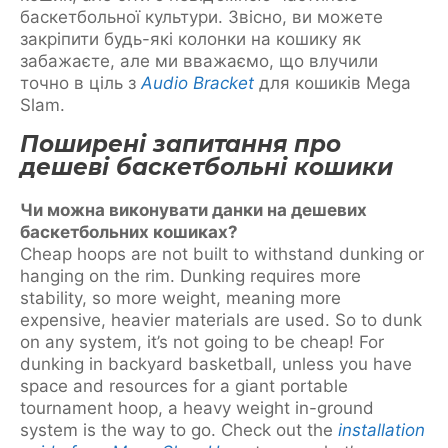
баскетбольної культури. Звісно, ви можете
закріпити будь-які колонки на кошику як
забажаєте, але ми вважаємо, що влучили
точно в ціль з
Audio Bracket
для кошиків Mega
Slam.
Поширені запитання про
дешеві баскетбольні кошики
Чи можна виконувати данки на дешевих
баскетбольних кошиках?
Cheap hoops are not built to withstand dunking or
hanging on the rim. Dunking requires more
stability, so more weight, meaning more
expensive, heavier materials are used. So to dunk
on any system, it’s not going to be cheap! For
dunking in backyard basketball, unless you have
space and resources for a giant portable
tournament hoop, a heavy weight in-ground
system is the way to go. Check out the
installation