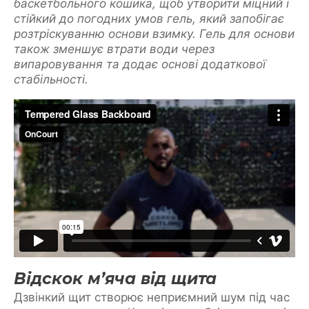
баскетбольного кошика, щоб утворити міцний і
стійкий до погодних умов гель, який запобігає
розтріскуванню основи взимку. Гель для основи
також зменшує втрати води через
випаровування та додає основі додаткової
стабільності.
Відскок м’яча від щита
Дзвінкий щит створює неприємний шум під час