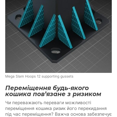
Mega Slam Hoops 12 supporting gussets
Переміщення будь-якого
кошика пов’язане з ризиком
Чи переважають переваги можливості
переміщення кошика ризик його перекидання
під час переміщення? Важча основа забезпечує