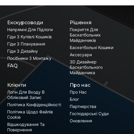
Екскурсоводи
Рішення
Напрямні Для Підлоги
Покриття Для
Баскетбольних
Гіди З Купівлі Кошиків
Майданчиків
Гіди З Планування
Баскетбольні Кошики
Гіди З Дизайну
Аксесуари
Посібники З Монтажу
3D Дизайнер
FAQ
Баскетбольного
Майданчика
Клієнти
Про нас
Логін Для Входу В
Про Нас
Обліковий Запис
Блог
Політика Конфіденційності
Партнерства
Політика Щодо Файлів
Господарські Суди
Cookie
Оновлення
Відшкодування Та
Повернення