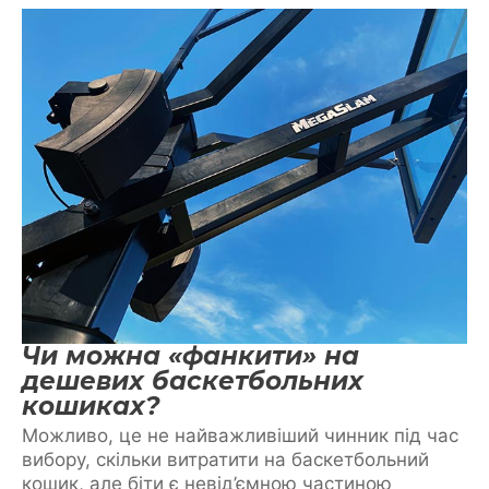
Чи можна «фанкити» на
дешевих баскетбольних
кошиках?
Можливо, це не найважливіший чинник під час
вибору, скільки витратити на баскетбольний
кошик, але біти є невід’ємною частиною