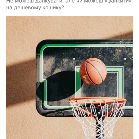
Не можеш данкувати, але чи можеш «фанкити»
на дешевому кошику?