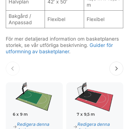
Halvplan
42′ x 50′
m
Bakgård /
Flexibel
Flexibel
Anpassad
För mer detaljerad information om basketplaners
storlek, se vår utförliga beskrivning.
Guider för
utformning av basketplaner
.
6 x 9 m
7 x 9,5 m
Redigera denna
Redigera denna