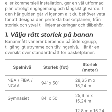
eller kommersiell installation, ger en väl utformad
plan otroligt engagemang och långsiktigt värde. I
den här guiden går vi igenom allt du behöver veta
för att designa den perfekta basketplanen, från
storlek och ytval till linjemarkeringar och tillbehör.
1. Välja rätt storlek på banan
Bananmått varierar beroende på åldersgrupp,
tillgängligt utrymme och tävlingsnivå. Här är en
översikt över standardmått för basketplaner:
Storlek
Spelnivå
Storlek (fot)
(meter)
NBA / FIBA /
28,65 m x
94′ x 50′
NCAA
15,24 m
25,6 m x
Gymnasiet
84′ x 50′
15,24 m
12,8 m x 15,24