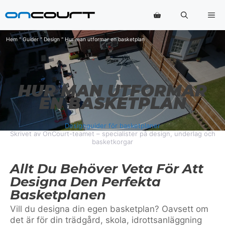
Hoppa
Me
till
innehåll
Hem
"
Guider
"
Design
"
Hur man utformar en basketplan
HUR MAN UTFORMAR
EN BASKETPLAN
Designguider för basketplaner
Skrivet av OnCourt-teamet – specialister på design, underlag och
basketkorgar
Allt Du Behöver Veta För Att
Designa Den Perfekta
Basketplanen
Vill du designa din egen basketplan? Oavsett om
det är för din trädgård, skola, idrottsanläggning