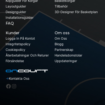
Köpguider För Korgar
Basketkorgar
Layoutguider
Tillbehör
Designguider
3D-Designer För Basketplan
Installationsguider
FAQ
Kunder
Om oss
Logga In På Kontot
Om Oss
Integritetspolicy
Blogg
Cookiepolicy
Partnerskap
Återbetalningar Och Returer
Handelsdomstolar
Försändelse
Uppdateringar
Kontakta Oss
Facebook
Instagram