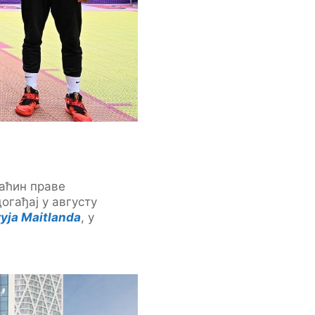
маћин праве
гађај у августу
yја Maitlanda
, у