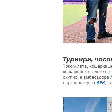
Турнири, часо
Током лета, кошаркашк
кошаркашке феште са т
окупио је амбасадора
партнерству са
AFK
, к