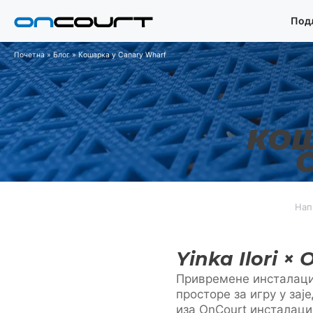
Прескочи
Под
на
садржај
Почетна
»
Блог
»
Кошарка у Canary Wharf
КОШ
Нап
Yinka Ilori 
Привремене инсталаци
просторе за игру у заје
иза OnCourt инсталаци