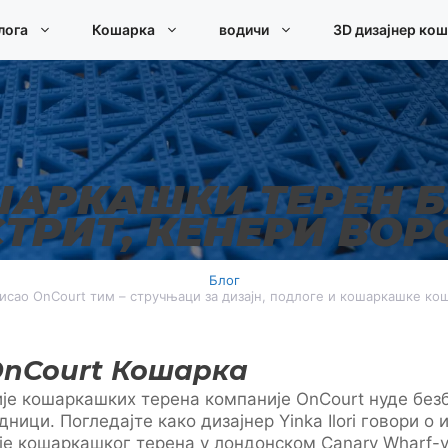
лога
Кошарка
водичи
3D дизајнер ко
АРКАШКИ ТЕРЕН 
СТРИТ, КЕНЕРИ ВОР
Блог
исао OnCourt тим – стручњаци за дизајн, подлоге и кошаркашке ко
× OnCourt Кошарка
је кошаркашких терена компаније OnCourt нуде без
дници. Погледајте како дизајнер Yinka Ilori говори о 
је кошаркашког терена у лондонском Canary Wharf-у