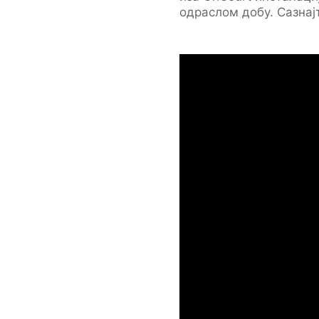
одраслом добу. Сазнај