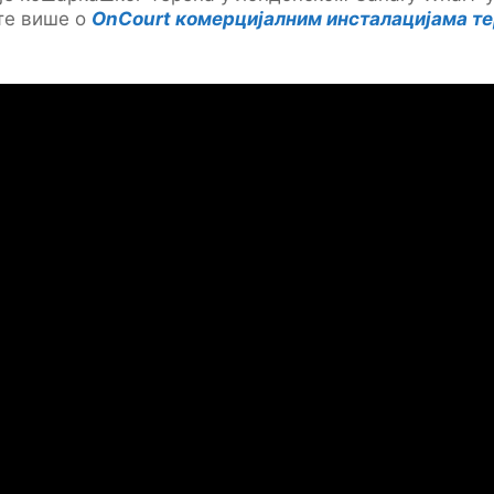
те више о
OnCourt комерцијалним инсталацијама т