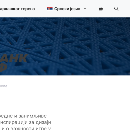
шаркашког терена
Српски језик
БАНК
Ф
шеве
бедне и занимљиве
инспирацији за дизајн
 и о важности игре у