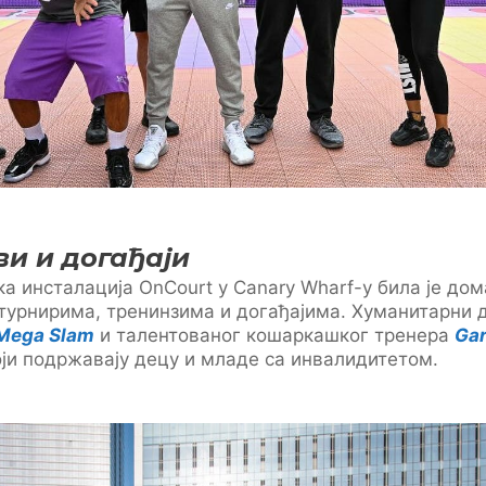
ви и догађаји
а инсталација OnCourt у Canary Wharf-у била је до
урнирима, тренинзима и догађајима. Хуманитарни до
Mega Slam
и талентованог кошаркашког тренера
Gar
оји подржавају децу и младе са инвалидитетом.