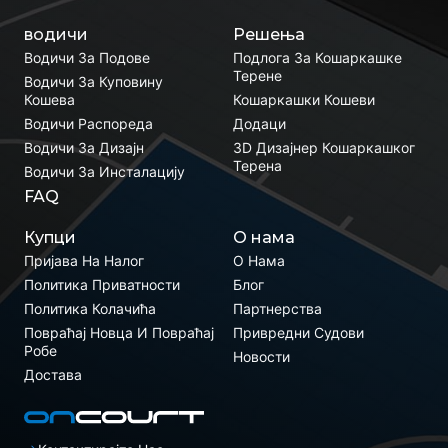
водичи
Решења
Водичи За Подове
Подлога За Кошаркашке
Терене
Водичи За Куповину
Кошева
Кошаркашки Кошеви
Водичи Распореда
Додаци
Водичи За Дизајн
3D Дизајнер Кошаркашког
Терена
Водичи За Инсталацију
FAQ
Купци
О нама
Пријава На Налог
О Нама
Политика Приватности
Блог
Политика Колачића
Партнерства
Повраћај Новца И Повраћај
Привредни Судови
Робе
Новости
Достава