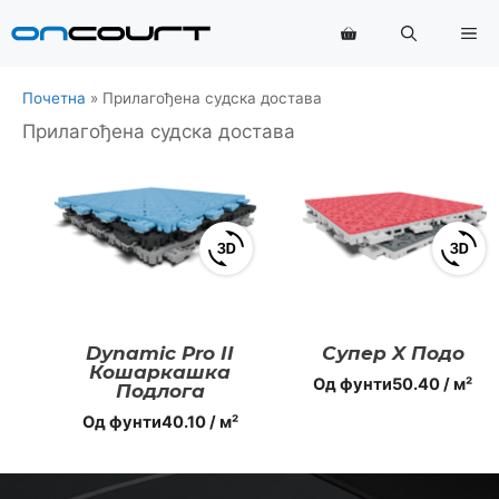
Прескочи
Ме
на
садржај
Почетна
»
Прилагођена судска достава
Прилагођена судска достава
View
View
3D
3D
product
produ
viewer
viewer
Dynamic Pro II
Супер X Подо
Кошаркашка
Од
фунти
50.40
/ м²
Подлога
Од
фунти
40.10
/ м²