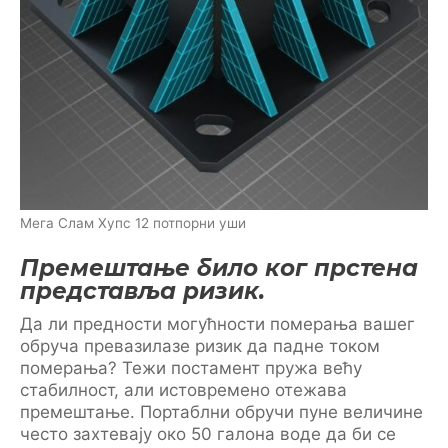
Мега Слам Хупс 12 потпорни уши
Премештање било ког прстена
представља ризик.
Да ли предности могућности померања вашег
обруча превазилазе ризик да падне током
померања? Тежи постамент пружа већу
стабилност, али истовремено отежава
премештање. Портаблни обручи пуне величине
често захтевају око 50 галона воде да би се