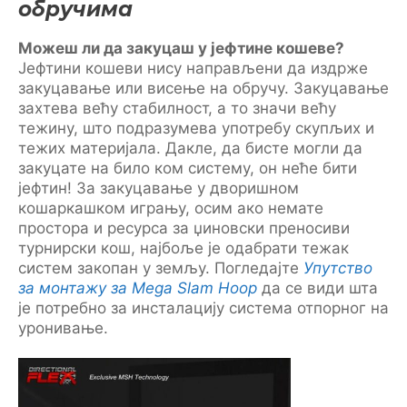
обручима
Можеш ли да закуцаш у јефтине кошеве?
Јефтини кошеви нису направљени да издрже
закуцавање или висење на обручу. Закуцавање
захтева већу стабилност, а то значи већу
тежину, што подразумева употребу скупљих и
тежих материјала. Дакле, да бисте могли да
закуцате на било ком систему, он неће бити
јефтин! За закуцавање у дворишном
кошаркашком игрању, осим ако немате
простора и ресурса за џиновски преносиви
турнирски кош, најбоље је одабрати тежак
систем закопан у земљу. Погледајте
Упутство
за монтажу за Mega Slam Hoop
да се види шта
је потребно за инсталацију система отпорног на
уронивање.