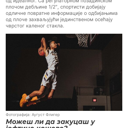
од идеалног. Са регулаторном позадинском
плочом дебљине 1/2″, спортисти добијају
одличне повратне информације о одбијањима
од плоче захваљујући јединственом осећају
чврстог каленог стакла.
Фотографија: Аугуст Флигер
Можеш ли да закуцаш у