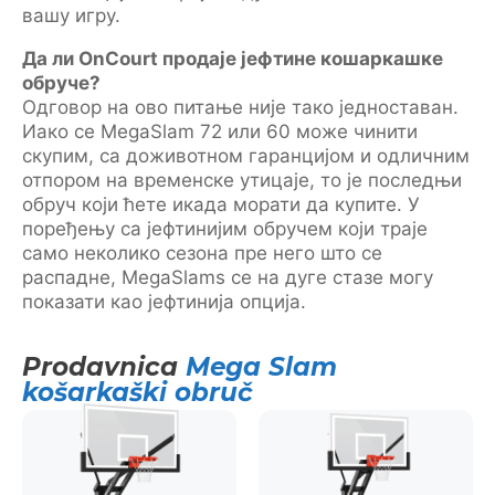
вашу игру.
Да ли OnCourt продаје јефтине кошаркашке
обруче?
Одговор на ово питање није тако једноставан.
Иако се MegaSlam 72 или 60 може чинити
скупим, са доживотном гаранцијом и одличним
отпором на временске утицаје, то је последњи
обруч који ћете икада морати да купите. У
поређењу са јефтинијим обручем који траје
само неколико сезона пре него што се
распадне, MegaSlams се на дуге стазе могу
показати као јефтинија опција.
Prodavnica
Mega Slam
košarkaški obruč