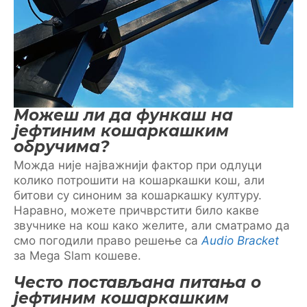
Можеш ли да функаш на
јефтиним кошаркашким
обручима?
Можда није најважнији фактор при одлуци
колико потрошити на кошаркашки кош, али
битови су синоним за кошаркашку културу.
Наравно, можете причврстити било какве
звучнике на кош како желите, али сматрамо да
смо погодили право решење са
Audio Bracket
за Mega Slam кошеве.
Често постављана питања о
јефтиним кошаркашким