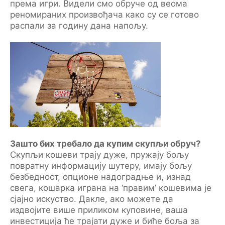
према игри. Видели смо обруче од веома
реномираних произвођача како су се готово
распали за годину дана напољу.
Зашто бих требало да купим скупљи обруч?
Скупљи кошеви трају дуже, пружају бољу
повратну информацију шутеру, имају бољу
безбедност, опционе надоградње и, изнад
свега, кошарка играна на ‘правим’ кошевима је
сјајно искуство. Дакле, ако можете да
издвојите више приликом куповине, ваша
инвестиција ће трајати дуже и биће боља за