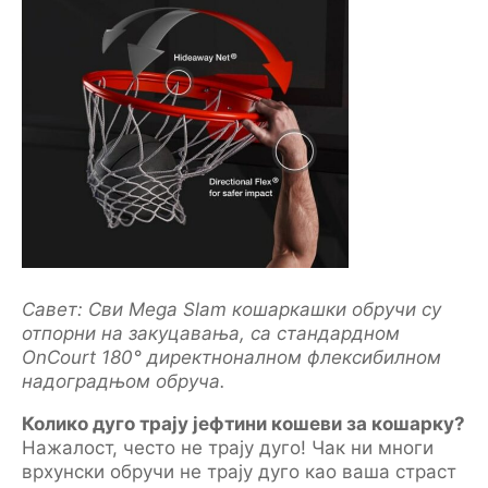
Савет: Сви Mega Slam кошаркашки обручи су
отпорни на закуцавања, са стандардном
OnCourt 180° директноналном флексибилном
надоградњом обруча.
Колико дуго трају јефтини кошеви за кошарку?
Нажалост, често не трају дуго! Чак ни многи
врхунски обручи не трају дуго као ваша страст