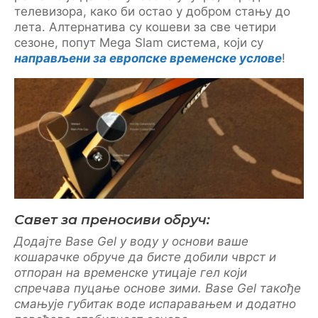
телевизора, како би остао у добром стању до
лета. Алтернатива су кошеви за све четири
сезоне, попут Mega Slam система, који су
направљени за европске временске услове
!
Савет за преносиви обруч:
Додајте Base Gel у воду у основи ваше
кошарачке обруче да бисте добили чврст и
отпоран на временске утицаје гел који
спречава пуцање основе зими. Base Gel такође
смањује губитак воде испаравањем и додатно