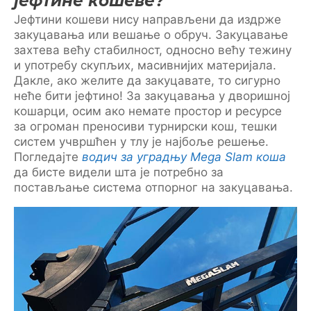
јефтине кошеве?
Јефтини кошеви нису направљени да издрже
закуцавања или вешање о обруч. Закуцавање
захтева већу стабилност, односно већу тежину
и употребу скупљих, масивнијих материјала.
Дакле, ако желите да закуцавате, то сигурно
неће бити јефтино! За закуцавања у дворишној
кошарци, осим ако немате простор и ресурсе
за огроман преносиви турнирски кош, тешки
систем учвршћен у тлу је најбоље решење.
Погледајте
водич за уградњу Mega Slam коша
да бисте видели шта је потребно за
постављање система отпорног на закуцавања.