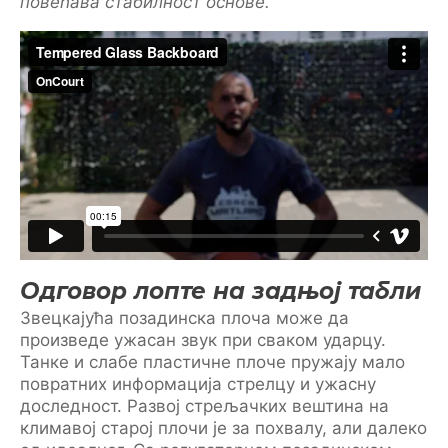
повећава стабилност основе.
Одговор лопте на задњој табли
Звецкајућа позадинска плоча може да
произведе ужасан звук при сваком ударцу.
Танке и слабе пластичне плоче пружају мало
повратних информација стрелцу и ужасну
доследност. Развој стрељачких вештина на
климавој старој плочи је за похвалу, али далеко