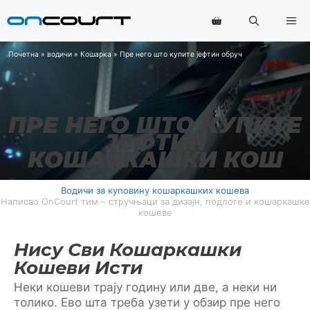
Прескочи
Ме
на
садржај
Почетна
»
водичи
»
Кошарка
»
Пре него што купите јефтин обруч
ПРЕ НЕГО ШТО КУПИТЕ
ЈЕФТИН
КОШАРКАШКИ КОШ
Водичи за куповину кошаркашких кошева
Написао OnCourt тим – стручњаци за дизајн, подлоге и кошаркашке
кошеве
Нису Сви Кошаркашки
Кошеви Исти
Неки кошеви трају годину или две, а неки ни
толико. Ево шта треба узети у обзир пре него