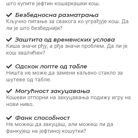
што купите јефтин кошаркашки кош.
Безбедносна разматрања
Кључно питање за свакога ко уграђује кош. Да
ли је што безбеднији?
Заштита од временских услова
Киша значи рђу, а рђа значи проблем. Да ли је
кош заштићен?
Одскок лопте од табле
Ништа не може да замени каљено стакло за
шутеве од табле.
Могућност закуцавања
Кошеви отпорни на закуцавања подижу игру на
нови ниво.
Фанк способност
Не можеш да закуцаш, али можеш ли да
фанкујеш на јефтиној кошутки?