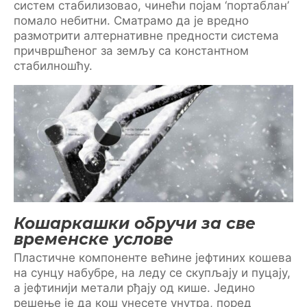
систем стабилизовао, чинећи појам ‘портаблан’
помало небитни. Сматрамо да је вредно
размотрити алтернативне предности система
причвршћеног за земљу са константном
стабилношћу.
Кошаркашки обручи за све
временске услове
Пластичне компоненте већине јефтиних кошева
на сунцу набубре, на леду се скупљају и пуцају,
а јефтинији метали рђају од кише. Једино
решење је да кош унесете унутра, поред