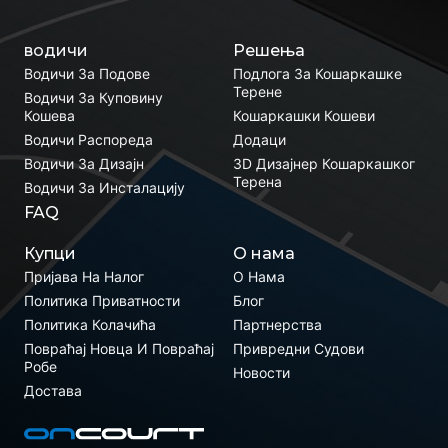
водичи
Решења
Водичи За Подове
Подлога За Кошаркашке
Терене
Водичи За Куповину
Кошева
Кошаркашки Кошеви
Водичи Распореда
Додаци
Водичи За Дизајн
3D Дизајнер Кошаркашког
Терена
Водичи За Инсталацију
FAQ
Купци
О нама
Пријава На Налог
О Нама
Политика Приватности
Блог
Политика Колачића
Партнерства
Повраћај Новца И Повраћај
Привредни Судови
Робе
Новости
Достава