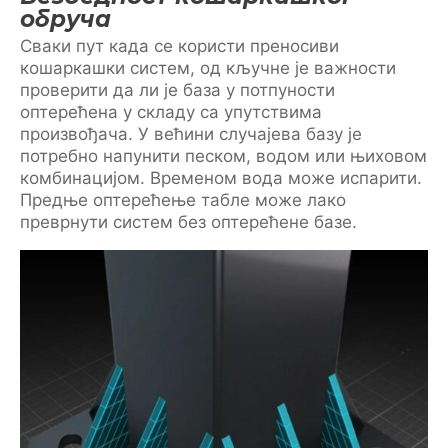
обруча
Сваки пут када се користи преносиви
кошаркашки систем, од кључне је важности
проверити да ли је база у потпуности
оптерећена у складу са упутствима
произвођача. У већини случајева базу је
потребно напунити песком, водом или њиховом
комбинацијом. Временом вода може испарити.
Предње оптерећење табле може лако
преврнути систем без оптерећене базе.