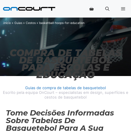
Saltar
Me
para
o
conteúdo
Início
»
Guias
»
Cestos
»
basketball-hoops-for-education
COMPRA DE TABELAS
DE BASQUETEBOL
PARA ESCOLAS E
EDUCAÇÃO
Guias de compra de tabelas de basquetebol
Escrito pela equipa OnCourt – especialistas em design, superfícies e
cestos de basquetebol
Tome Decisões Informadas
Sobre Tabelas De
Basquetebol Para A Sua