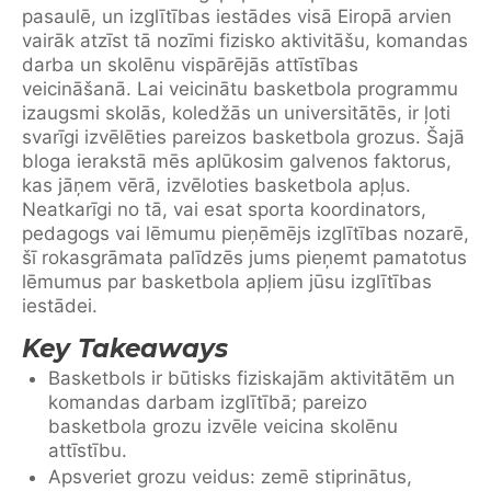
pasaulē, un izglītības iestādes visā Eiropā arvien
vairāk atzīst tā nozīmi fizisko aktivitāšu, komandas
darba un skolēnu vispārējās attīstības
veicināšanā. Lai veicinātu basketbola programmu
izaugsmi skolās, koledžās un universitātēs, ir ļoti
svarīgi izvēlēties pareizos basketbola grozus. Šajā
bloga ierakstā mēs aplūkosim galvenos faktorus,
kas jāņem vērā, izvēloties basketbola apļus.
Neatkarīgi no tā, vai esat sporta koordinators,
pedagogs vai lēmumu pieņēmējs izglītības nozarē,
šī rokasgrāmata palīdzēs jums pieņemt pamatotus
lēmumus par basketbola apļiem jūsu izglītības
iestādei.
Key Takeaways
Basketbols ir būtisks fiziskajām aktivitātēm un
komandas darbam izglītībā; pareizo
basketbola grozu izvēle veicina skolēnu
attīstību.
Apsveriet grozu veidus: zemē stiprinātus,