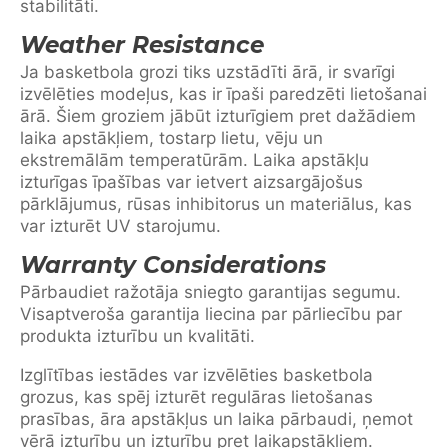
stabilitāti.
Weather Resistance
Ja basketbola grozi tiks uzstādīti ārā, ir svarīgi
izvēlēties modeļus, kas ir īpaši paredzēti lietošanai
ārā. Šiem groziem jābūt izturīgiem pret dažādiem
laika apstākļiem, tostarp lietu, vēju un
ekstremālām temperatūrām. Laika apstākļu
izturīgas īpašības var ietvert aizsargājošus
pārklājumus, rūsas inhibitorus un materiālus, kas
var izturēt UV starojumu.
Warranty Considerations
Pārbaudiet ražotāja sniegto garantijas segumu.
Visaptveroša garantija liecina par pārliecību par
produkta izturību un kvalitāti.
Izglītības iestādes var izvēlēties basketbola
grozus, kas spēj izturēt regulāras lietošanas
prasības, āra apstākļus un laika pārbaudi, ņemot
vērā izturību un izturību pret laikapstākļiem.