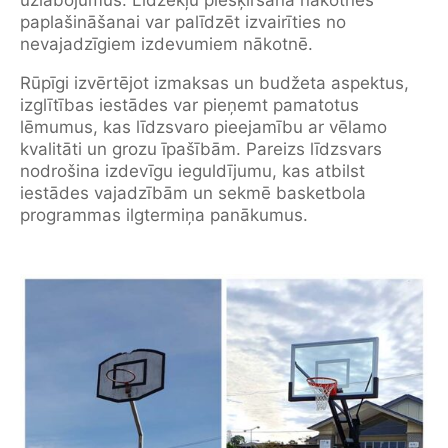
paplašināšanai var palīdzēt izvairīties no
nevajadzīgiem izdevumiem nākotnē.
Rūpīgi izvērtējot izmaksas un budžeta aspektus,
izglītības iestādes var pieņemt pamatotus
lēmumus, kas līdzsvaro pieejamību ar vēlamo
kvalitāti un grozu īpašībām. Pareizs līdzsvars
nodrošina izdevīgu ieguldījumu, kas atbilst
iestādes vajadzībām un sekmē basketbola
programmas ilgtermiņa panākumus.