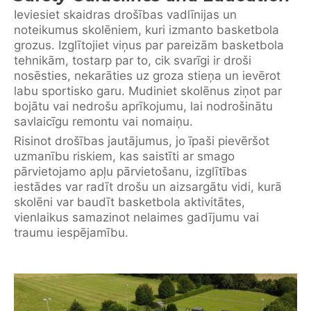
Ieviesiet skaidras drošības vadlīnijas un
noteikumus skolēniem, kuri izmanto basketbola
grozus. Izglītojiet viņus par pareizām basketbola
tehnikām, tostarp par to, cik svarīgi ir droši
nosēsties, nekarāties uz groza stieņa un ievērot
labu sportisko garu. Mudiniet skolēnus ziņot par
bojātu vai nedrošu aprīkojumu, lai nodrošinātu
savlaicīgu remontu vai nomaiņu.
Risinot drošības jautājumus, jo īpaši pievēršot
uzmanību riskiem, kas saistīti ar smago
pārvietojamo apļu pārvietošanu, izglītības
iestādes var radīt drošu un aizsargātu vidi, kurā
skolēni var baudīt basketbola aktivitātes,
vienlaikus samazinot nelaimes gadījumu vai
traumu iespējamību.