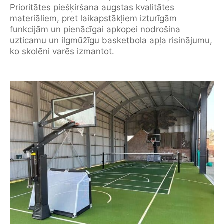
Prioritātes piešķiršana augstas kvalitātes
materiāliem, pret laikapstākļiem izturīgām
funkcijām un pienācīgai apkopei nodrošina
uzticamu un ilgmūžīgu basketbola apļa risinājumu,
ko skolēni varēs izmantot.