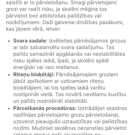
saistīti ar to pārvietošanu. Smagi pārvietojami
grozi var radīt risku, ja skolēni mēģina tos
pārvietot bez atbilstošas palīdzības vai
norādījumiem. Daži galvenie drošības pasākumi,
kas jāņem vērā, ietver:
Svara sadale:
Izvēlieties pārnēsājamos grozus
ar labi sabalansētu svara sadalījumu. Tas
palīdz samazināt apgāšanās vai nestabilitātes
risku spēles laikā, īpaši, ja skolēni spēlē
enerģiski vai veic metienus.
Riteņu bloķētāji:
Pārnēsājamajiem groziem
jābūt aprīkotiem ar uzticamiem riteņu
bloķētājiem, lai tos spēles laikā varētu
nostiprināt vietā. Tas novērš nevēlamu kustību
un palīdz nodrošināt stabilitāti.
Pārcelšanās procedūras:
Izstrādājiet skaidras
vadlīnijas pārvietojamo grozu pārvietošanai,
uzsverot pieaugušo uzraudzības vai palīdzības
nozīmi. Mudiniet skolēnus necensties pārvietot
smagus grozus paši, lai izvairītos no