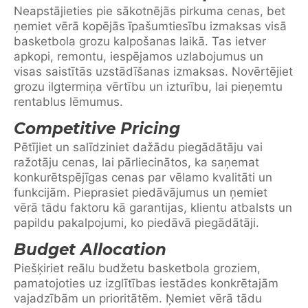
Neapstājieties pie sākotnējās pirkuma cenas, bet
ņemiet vērā kopējās īpašumtiesību izmaksas visā
basketbola grozu kalpošanas laikā. Tas ietver
apkopi, remontu, iespējamos uzlabojumus un
visas saistītās uzstādīšanas izmaksas. Novērtējiet
grozu ilgtermiņa vērtību un izturību, lai pieņemtu
rentablus lēmumus.
Competitive Pricing
Pētījiet un salīdziniet dažādu piegādātāju vai
ražotāju cenas, lai pārliecinātos, ka saņemat
konkurētspējīgas cenas par vēlamo kvalitāti un
funkcijām. Pieprasiet piedāvājumus un ņemiet
vērā tādu faktoru kā garantijas, klientu atbalsts un
papildu pakalpojumi, ko piedāvā piegādātāji.
Budget Allocation
Piešķiriet reālu budžetu basketbola groziem,
pamatojoties uz izglītības iestādes konkrētajām
vajadzībām un prioritātēm. Ņemiet vērā tādu