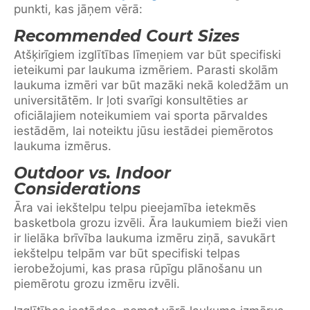
punkti, kas jāņem vērā:
Recommended Court Sizes
Atšķirīgiem izglītības līmeņiem var būt specifiski
ieteikumi par laukuma izmēriem. Parasti skolām
laukuma izmēri var būt mazāki nekā koledžām un
universitātēm. Ir ļoti svarīgi konsultēties ar
oficiālajiem noteikumiem vai sporta pārvaldes
iestādēm, lai noteiktu jūsu iestādei piemērotos
laukuma izmērus.
Outdoor vs. Indoor
Considerations
Āra vai iekštelpu telpu pieejamība ietekmēs
basketbola grozu izvēli. Āra laukumiem bieži vien
ir lielāka brīvība laukuma izmēru ziņā, savukārt
iekštelpu telpām var būt specifiski telpas
ierobežojumi, kas prasa rūpīgu plānošanu un
piemērotu grozu izmēru izvēli.