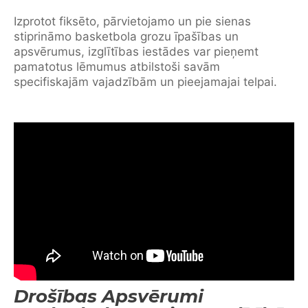
Izprotot fiksēto, pārvietojamo un pie sienas
stiprināmo basketbola grozu īpašības un
apsvērumus, izglītības iestādes var pieņemt
pamatotus lēmumus atbilstoši savām
specifiskajām vajadzībām un pieejamajai telpai.
Drošības Apsvērumi