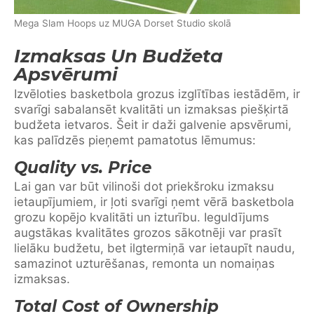
Mega Slam Hoops uz MUGA Dorset Studio skolā
Izmaksas Un Budžeta
Apsvērumi
Izvēloties basketbola grozus izglītības iestādēm, ir
svarīgi sabalansēt kvalitāti un izmaksas piešķirtā
budžeta ietvaros. Šeit ir daži galvenie apsvērumi,
kas palīdzēs pieņemt pamatotus lēmumus:
Quality vs. Price
Lai gan var būt vilinoši dot priekšroku izmaksu
ietaupījumiem, ir ļoti svarīgi ņemt vērā basketbola
grozu kopējo kvalitāti un izturību. Ieguldījums
augstākas kvalitātes grozos sākotnēji var prasīt
lielāku budžetu, bet ilgtermiņā var ietaupīt naudu,
samazinot uzturēšanas, remonta un nomaiņas
izmaksas.
Total Cost of Ownership