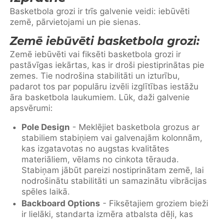
Basketbola grozi ir trīs galvenie veidi: iebūvēti
zemē, pārvietojami un pie sienas.
Zemē iebūvēti basketbola grozi:
Zemē iebūvēti vai fiksēti basketbola grozi ir
pastāvīgas iekārtas, kas ir droši piestiprinātas pie
zemes. Tie nodrošina stabilitāti un izturību,
padarot tos par populāru izvēli izglītības iestāžu
āra basketbola laukumiem. Lūk, daži galvenie
apsvērumi:
Pole Design
- Meklējiet basketbola grozus ar
stabiliem stabiņiem vai galvenajām kolonnām,
kas izgatavotas no augstas kvalitātes
materiāliem, vēlams no cinkota tērauda.
Stabiņam jābūt pareizi nostiprinātam zemē, lai
nodrošinātu stabilitāti un samazinātu vibrācijas
spēles laikā.
Backboard Options
- Fiksētajiem groziem bieži
ir lielāki, standarta izmēra atbalsta dēļi, kas