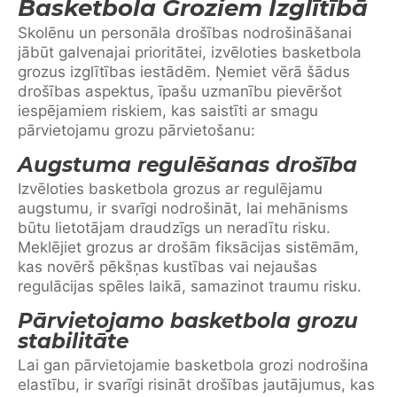
Basketbola Groziem Izglītībā
Skolēnu un personāla drošības nodrošināšanai
jābūt galvenajai prioritātei, izvēloties basketbola
grozus izglītības iestādēm. Ņemiet vērā šādus
drošības aspektus, īpašu uzmanību pievēršot
iespējamiem riskiem, kas saistīti ar smagu
pārvietojamu grozu pārvietošanu:
Augstuma regulēšanas drošība
Izvēloties basketbola grozus ar regulējamu
augstumu, ir svarīgi nodrošināt, lai mehānisms
būtu lietotājam draudzīgs un neradītu risku.
Meklējiet grozus ar drošām fiksācijas sistēmām,
kas novērš pēkšņas kustības vai nejaušas
regulācijas spēles laikā, samazinot traumu risku.
Pārvietojamo basketbola grozu
stabilitāte
Lai gan pārvietojamie basketbola grozi nodrošina
elastību, ir svarīgi risināt drošības jautājumus, kas