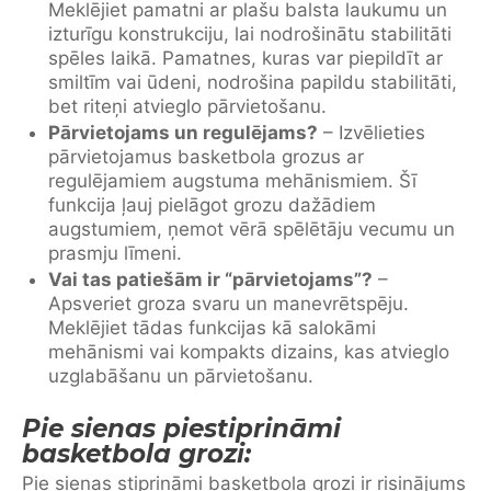
Meklējiet pamatni ar plašu balsta laukumu un
izturīgu konstrukciju, lai nodrošinātu stabilitāti
spēles laikā. Pamatnes, kuras var piepildīt ar
smiltīm vai ūdeni, nodrošina papildu stabilitāti,
bet riteņi atvieglo pārvietošanu.
Pārvietojams un regulējams?
– Izvēlieties
pārvietojamus basketbola grozus ar
regulējamiem augstuma mehānismiem. Šī
funkcija ļauj pielāgot grozu dažādiem
augstumiem, ņemot vērā spēlētāju vecumu un
prasmju līmeni.
Vai tas patiešām ir “pārvietojams”?
–
Apsveriet groza svaru un manevrētspēju.
Meklējiet tādas funkcijas kā salokāmi
mehānismi vai kompakts dizains, kas atvieglo
uzglabāšanu un pārvietošanu.
Pie sienas piestiprināmi
basketbola grozi:
Pie sienas stiprināmi basketbola grozi ir risinājums