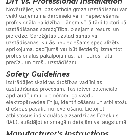
DIY vs. Professional Installation
Novērtējiet, vai basketbola groza uzstādīšanu var
veikt uzņēmuma darbinieki vai ir nepieciešama
profesionāla palīdzība. Jāņem vērā tādi faktori kā
uzstādīšanas sarežģītība, pieejamie resursi un
pieredze. Sarežģītas uzstādīšanas vai
uzstādīšanas, kurās nepieciešams specializēts
aprīkojums, gadījumā var būt lietderīgi izmantot
profesionālus pakalpojumus, lai nodrošinātu
precīzu un drošu uzstādīšanu.
Safety Guidelines
Izstrādājiet skaidras drošības vadlīnijas
uzstādīšanas procesam. Tas ietver potenciālo
apdraudējumu, piemēram, gaisvadu
elektropārvades līniju, identificēšanu un atbilstošu
drošības pasākumu ievērošanu. Lietojiet
atbilstošus individuālos aizsardzības līdzekļus
(IAL), strādājot ar smagām detaļām vai augstumā.
Manufacturer’s Instructions