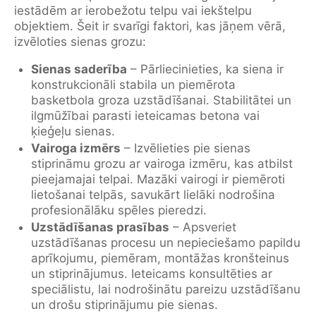
iestādēm ar ierobežotu telpu vai iekštelpu
objektiem. Šeit ir svarīgi faktori, kas jāņem vērā,
izvēloties sienas grozu:
Sienas saderība
– Pārliecinieties, ka siena ir
konstrukcionāli stabila un piemērota
basketbola groza uzstādīšanai. Stabilitātei un
ilgmūžībai parasti ieteicamas betona vai
ķieģeļu sienas.
Vairoga izmērs
– Izvēlieties pie sienas
stiprināmu grozu ar vairoga izmēru, kas atbilst
pieejamajai telpai. Mazāki vairogi ir piemēroti
lietošanai telpās, savukārt lielāki nodrošina
profesionālāku spēles pieredzi.
Uzstādīšanas prasības
– Apsveriet
uzstādīšanas procesu un nepieciešamo papildu
aprīkojumu, piemēram, montāžas kronšteinus
un stiprinājumus. Ieteicams konsultēties ar
speciālistu, lai nodrošinātu pareizu uzstādīšanu
un drošu stiprinājumu pie sienas.