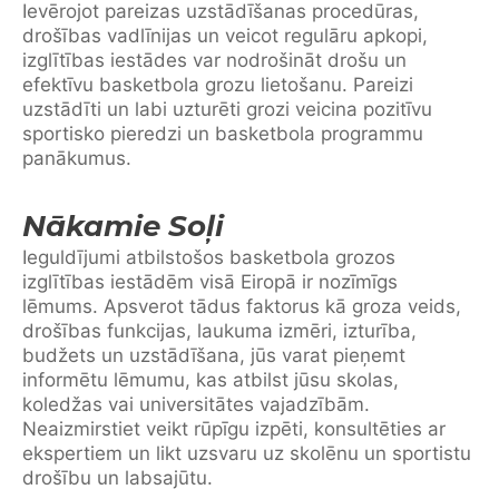
Ievērojot pareizas uzstādīšanas procedūras,
drošības vadlīnijas un veicot regulāru apkopi,
izglītības iestādes var nodrošināt drošu un
efektīvu basketbola grozu lietošanu. Pareizi
uzstādīti un labi uzturēti grozi veicina pozitīvu
sportisko pieredzi un basketbola programmu
panākumus.
Nākamie Soļi
Ieguldījumi atbilstošos basketbola grozos
izglītības iestādēm visā Eiropā ir nozīmīgs
lēmums. Apsverot tādus faktorus kā groza veids,
drošības funkcijas, laukuma izmēri, izturība,
budžets un uzstādīšana, jūs varat pieņemt
informētu lēmumu, kas atbilst jūsu skolas,
koledžas vai universitātes vajadzībām.
Neaizmirstiet veikt rūpīgu izpēti, konsultēties ar
ekspertiem un likt uzsvaru uz skolēnu un sportistu
drošību un labsajūtu.