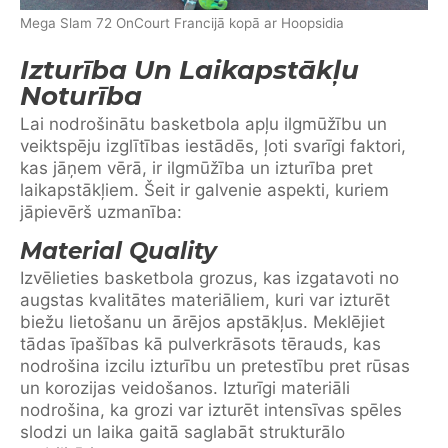
Mega Slam 72 OnCourt Francijā kopā ar Hoopsidia
Izturība Un Laikapstākļu
Noturība
Lai nodrošinātu basketbola apļu ilgmūžību un
veiktspēju izglītības iestādēs, ļoti svarīgi faktori,
kas jāņem vērā, ir ilgmūžība un izturība pret
laikapstākļiem. Šeit ir galvenie aspekti, kuriem
jāpievērš uzmanība:
Material Quality
Izvēlieties basketbola grozus, kas izgatavoti no
augstas kvalitātes materiāliem, kuri var izturēt
biežu lietošanu un ārējos apstākļus. Meklējiet
tādas īpašības kā pulverkrāsots tērauds, kas
nodrošina izcilu izturību un pretestību pret rūsas
un korozijas veidošanos. Izturīgi materiāli
nodrošina, ka grozi var izturēt intensīvas spēles
slodzi un laika gaitā saglabāt strukturālo