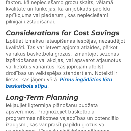
faktoru kā nepieciešamo grozu skaits, vēlamā
kvalitāte un funkcijas, kā arī jebkāds papildu
aprīkojums vai piederumi, kas nepieciešami
pilnīgai uzstādīšanai.
Considerations for Cost Savings
Izpētiet izmaksu ietaupīšanas iespējas, nezaudējot
kvalitāti. Tas var ietvert apjoma atlaides, pērkot
vairākus basketbola grozus, izmantojot sezonas
izpārdošanas vai akcijas, vai apsverot atjaunotus
vai lietotus variantus, kas joprojām atbilst
drošības un veiktspējas standartiem. Noteikti ir
lietas, kas jāņem vērā.
Pirms iegādāties lētu
basketbola stīpu
.
Long-Term Planning
Iekļaujiet ilgtermiņa plānošanu budžeta
apsvērumos. Prognozējiet basketbola
programmas nākotnes vajadzības un potenciālo
izaugsmi, kas var prasīt papildu grozus vai
uzlabojumus. Līdzekļu piešķiršana nākotnes