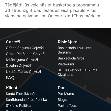
Tādējādi jūs veicināsiet basketbola programmu
attīstību izglītības iestādēs visā pasaulē – tas ir
viens no galvenajiem Oncourt darbības mērķiem.
Ceļveži
Risinājumi
Grīdas Segumu Ceļveži
Basketbola Laukuma
Segums
Grozu Pirkšanas Ceļveži
Basketbola Grozi
Izkārtojuma Ceļveži
Piederumi
Dizaina Ceļveži
3D Basketbola Laukuma
Uzstādīšanas Ceļveži
Dizainers
FAQ
Klienti
Par
Konta Pieteikšanās
Par Mums
Konfidencialitātes Politika
Blogs
Sīkfailu Politika
Partnerības