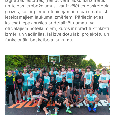
Izglītības iestādes, ņemot vērā laukuma izmērus
un telpas ierobežojumus, var izvēlēties basketbola
grozus, kas ir piemēroti pieejamai telpai un atbilst
ieteicamajiem laukuma izmēriem. Pārliecinieties,
ka esat iepazinušies ar detalizētu amatu vai
oficiālajiem noteikumiem, kuros ir norādīti konkrēti
izmēri un vadlīnijas, lai izveidotu labi projektētu un
funkcionālu basketbola laukumu.