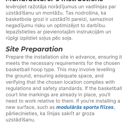
Ievērojiet ražotāja norādījumus un vadlīnijas par
uzstādīšanu un montāžu. Tas nodrošina, ka
basketbola grozi ir uzstādīti pareizi, samazinot
negadījumu risku un optimizējot to darbību.
Iepazīstieties ar pievienotajām instrukcijām un
rūpīgi izpildiet soļus pēc soļa.
Site Preparation
Prepare the installation site in advance, ensuring it
meets the necessary requirements for the chosen
basketball hoop type. This may involve levelling
the ground, ensuring adequate space, and
verifying that the chosen location complies with
regulations and safety standards. If the basketball
court line markings are already in place, you’ll
need to work relative to them. If you’re installing a
new surface, such as
modulārās sporta flīzes
,
pārliecinieties, ka līnijas sakrīt ar groza
uzstādīšanu.