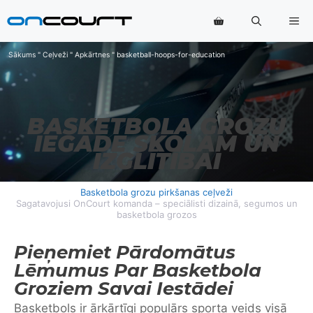
Pāriet
Izv
uz
saturu
Sākums
"
Ceļveži
"
Apkārtnes
"
basketball-hoops-for-education
BASKETBOLA GROZU
IEGĀDE SKOLĀM UN
IZGLĪTĪBAI
Basketbola grozu pirkšanas ceļveži
Sagatavojusi OnCourt komanda – speciālisti dizainā, segumos un
basketbola grozos
Pieņemiet Pārdomātus
Lēmumus Par Basketbola
Groziem Savai Iestādei
Basketbols ir ārkārtīgi populārs sporta veids visā