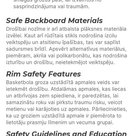
sasprindzinājuma vai traumām.
Safe Backboard Materials
Drošībai nozīme ir arī atbalsta plāksnes materiāla
izvēlei. Kaut arī rūdītais stikls nodrošina izcilu
veiktspēju un atsitienu īpašības, tas var saplīst
sadursmes brīdī. Apsvērt alternatīvus materiālus,
piemēram, akrila vai polikarbonātu, kas nodrošina
izturību un drošību, neietekmējot veiktspēju.
Rim Safety Features
Basketbola groza uzstādītā apmales veids var
ietekmēt drošību. Atdalāmas apmales, kas liecas
un atbrīvojas zem spiediena, ir paredzētas, lai
samazinātu roku vai pirkstu traumu risku, veicot
metienu vai karājoties uz apmales. Pārliecinieties,
ka uz groziem uzstādītā apmale ir piemērota to
lietotāju prasmju līmenim un vecuma grupai.
Safety Guidelines and Education