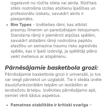
izgatavoti no rūdīta stikla vai akrila. Rūdītais
stikls nodrošina izcilas atsitienu īpašības un
profesionālu izskatu, savukārt akrils ir
pieejamāks.
Rim Types
- Izvēlieties rāmi, kas atbilst
prasmju līmenim un paredzētajam lietojumam.
Standarta rāmji ir piemēroti atpūtas spēlēm,
savukārt atdalāmi rāmji nodrošina papildu
elastību un samazina traumu risku agresīvās
spēlēs, kas ir īpaši izdevīgi, ja spēlētāji plāno
veikt metienus ar atspērienu.
Pārnēsājamie basketbola grozi:
Pārnēsājamie basketbola grozi ir universāli, jo tos
var viegli pārvietot un uzglabāt. Tie ir ideāla izvēle
daudzfunkcionālām telpām un iestādēm ar
ierobežotu ārtelpu. Izvēloties pārnēsājamo apli,
ņemiet vērā šādus aspektus:
Pamatnes stabilitāte ir kritiski svarīga
–