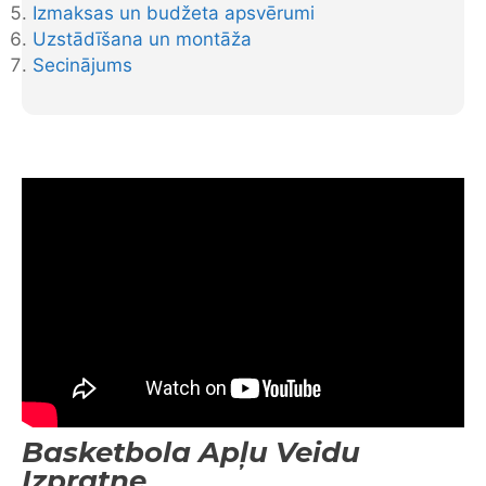
Izmaksas un budžeta apsvērumi
Uzstādīšana un montāža
Secinājums
Basketbola Apļu Veidu
Izpratne