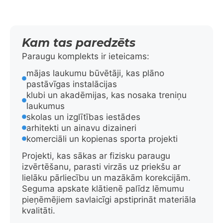
Kam tas paredzēts
Paraugu komplekts ir ieteicams:
mājas laukumu būvētāji, kas plāno
pastāvīgas instalācijas
klubi un akadēmijas, kas nosaka treniņu
laukumus
skolas un izglītības iestādes
arhitekti un ainavu dizaineri
komerciāli un kopienas sporta projekti
Projekti, kas sākas ar fizisku paraugu
izvērtēšanu, parasti virzās uz priekšu ar
lielāku pārliecību un mazākām korekcijām.
Seguma apskate klātienē palīdz lēmumu
pieņēmējiem savlaicīgi apstiprināt materiāla
kvalitāti.