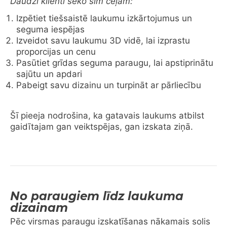
Daudzi klienti seko šim ceļam:
Izpētiet tiešsaistē laukumu izkārtojumus un
seguma iespējas
Izveidot savu laukumu 3D vidē, lai izprastu
proporcijas un cenu
Pasūtiet grīdas seguma paraugu, lai apstiprinātu
sajūtu un apdari
Pabeigt savu dizainu un turpināt ar pārliecību
Šī pieeja nodrošina, ka gatavais laukums atbilst
gaidītajam gan veiktspējas, gan izskata ziņā.
No paraugiem līdz laukuma
dizainam
Pēc virsmas paraugu izskatīšanas nākamais solis