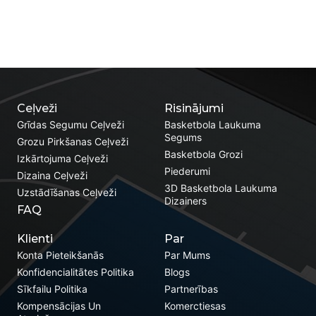
Ceļveži
Risinājumi
Grīdas Segumu Ceļveži
Basketbola Laukuma
Segums
Grozu Pirkšanas Ceļveži
Basketbola Grozi
Izkārtojuma Ceļveži
Piederumi
Dizaina Ceļveži
3D Basketbola Laukuma
Uzstādīšanas Ceļveži
Dizainers
FAQ
Klienti
Par
Konta Pieteikšanās
Par Mums
Konfidencialitātes Politika
Blogs
Sīkfailu Politika
Partnerības
Kompensācijas Un
Komerctiesas