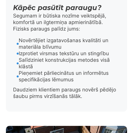
Kāpēc pasūtīt paraugu?
Segumam ir būtiska nozīme veiktspējā,
komfortā un ilgtermiņa apmierinātībā.
Fizisks paraugs palīdz jums:
Novērtējiet izgatavošanas kvalitāti un
materiāla blīvumu
Izprotiet virsmas tekstūru un stingrību
Salīdziniet konstrukcijas metodes visā
klāstā
Pieņemiet pārliecinātus un informētus
specifikācijas lēmumus
Daudziem klientiem paraugs novērš pēdējo
šaubu pirms virzīšanās tālāk.