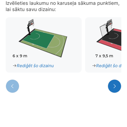
Izvēlieties laukumu no karuseļa sākuma punktiem,
lai sāktu savu dizainu:
6 x 9 m
7 x 9,5 m
Rediģēt šo dizainu
Rediģēt šo diz