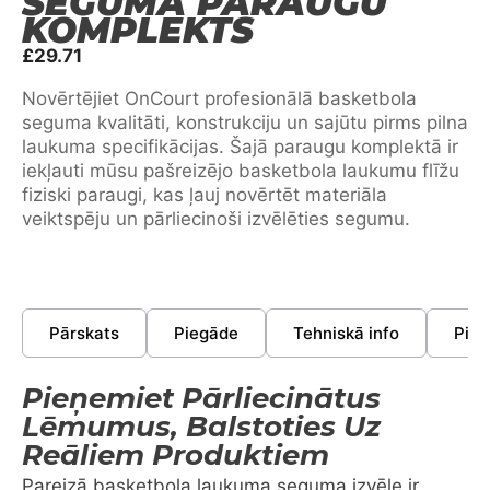
SEGUMA PARAUGU
KOMPLEKTS
£
29.71
Novērtējiet OnCourt profesionālā basketbola
seguma kvalitāti, konstrukciju un sajūtu pirms pilna
laukuma specifikācijas. Šajā paraugu komplektā ir
iekļauti mūsu pašreizējo basketbola laukumu flīžu
fiziski paraugi, kas ļauj novērtēt materiāla
veiktspēju un pārliecinoši izvēlēties segumu.
Pārskats
Piegāde
Tehniskā info
Piep
Pieņemiet Pārliecinātus
Lēmumus, Balstoties Uz
Reāliem Produktiem
Pareizā basketbola laukuma seguma izvēle ir