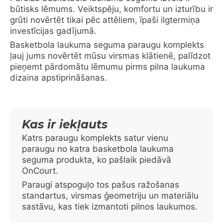
būtisks lēmums. Veiktspēju, komfortu un izturību ir
grūti novērtēt tikai pēc attēliem, īpaši ilgtermiņa
investīcijas gadījumā.
Basketbola laukuma seguma paraugu komplekts
ļauj jums novērtēt mūsu virsmas klātienē, palīdzot
pieņemt pārdomātu lēmumu pirms pilna laukuma
dizaina apstiprināšanas.
Kas ir iekļauts
Katrs paraugu komplekts satur vienu
paraugu no katra basketbola laukuma
seguma produkta, ko pašlaik piedāvā
OnCourt.
Paraugi atspoguļo tos pašus ražošanas
standartus, virsmas ģeometriju un materiālu
sastāvu, kas tiek izmantoti pilnos laukumos.