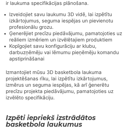
ir laukuma specifikācijas plānošana.
Izveidojiet savu laukumu 3D vidē, lai izpētītu
izkārtojumus, seguma iespējas un pievienotu
profesionālu grozu.
Ģenerējiet precīzu piedāvājumu, pamatojoties uz
reāliem izmēriem un izvēlētajiem produktiem
Kopīgojiet savu konfigurāciju ar klubu,
darbuzņēmēju vai lēmumu pieņēmēju komandu
apstiprināšanai
Izmantojiet mūsu 3D basketbola laukuma
projektēšanas rīku, lai izpētītu izkārtojumus,
izmērus un seguma iespējas, kā arī ģenerētu
precīzu projekta piedāvājumu, pamatojoties uz
izvēlēto specifikāciju.
Izpēti iepriekš izstrādātos
basketbola laukumus