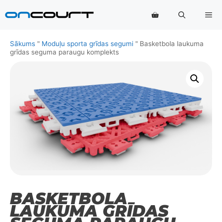
Pāriet
Izv
uz
saturu
Sākums
"
Moduļu sporta grīdas segumi
"
Basketbola laukuma
grīdas seguma paraugu komplekts
BASKETBOLA
LAUKUMA GRĪDAS