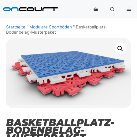
Zum
Me
Inhalt
springen
Startseite
"
Modulare Sportböden
"
Basketballplatz-
Bodenbelag-Musterpaket
BASKETBALLPLATZ-
BODENBELAG-