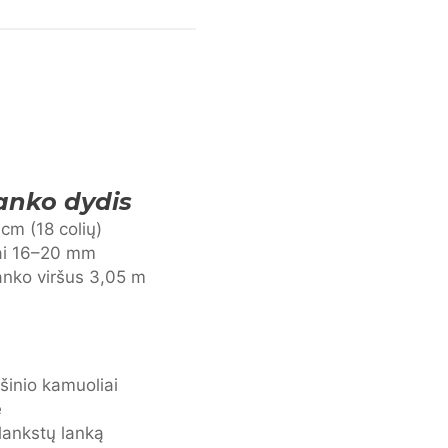
anko dydis
cm (18 colių)
ai 16–20 mm
anko viršus 3,05 m
šinio kamuoliai
ė
lankstų lanką