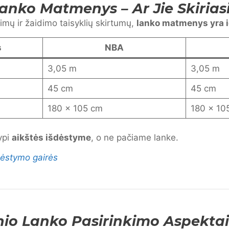
anko Matmenys – Ar Jie Skirias
mų ir žaidimo taisyklių skirtumų,
lanko matmenys yra i
s
NBA
3,05 m
3,05 m
45 cm
45 cm
180 × 105 cm
180 × 10
ypi
aikštės išdėstyme
, o ne pačiame lanke.
dėstymo gairės
io Lanko Pasirinkimo Aspektai