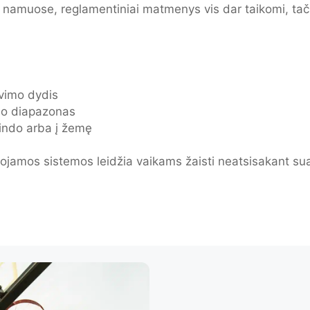
ą namuose, reglamentiniai matmenys vis dar taikomi, tač
avimo dydis
io diapazonas
indo arba į žemę
ojamos sistemos leidžia vaikams žaisti neatsisakant su