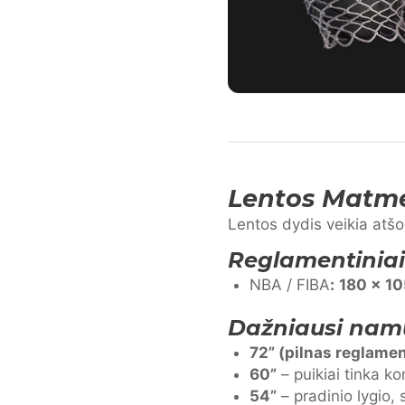
Lentos Matm
Lentos dydis veikia atšo
Reglamentiniai
NBA / FIBA
:
180 × 1
Dažniausi namų
72” (pilnas reglamen
60”
– puikiai tinka 
54”
– pradinio lygio,