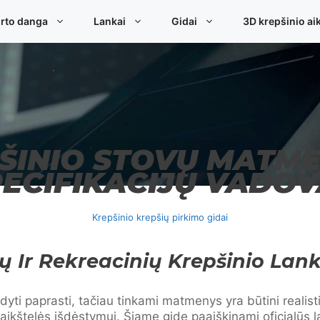
rto danga
Lankai
Gidai
3D krepšinio aik
ŠINIO STOVŲ MATME
PECIFIKACIJŲ VADOV
Krepšinio krepšių pirkimo gidai
ų Ir Rekreacinių Krepšinio Lan
rodyti paprasti, tačiau tinkami matmenys yra būtini reali
 aikštelės išdėstymui. Šiame gide paaiškinami oficialūs