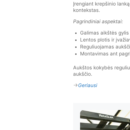
Įrengiant krepšinio lank
kontekstas.
Pagrindiniai aspektai:
Galimas aikštės gylis
Lentos plotis ir įvaži
Reguliuojamas aukšč
Montavimas ant pagr
Aukštos kokybės reguliu
aukščio.
Geriausi