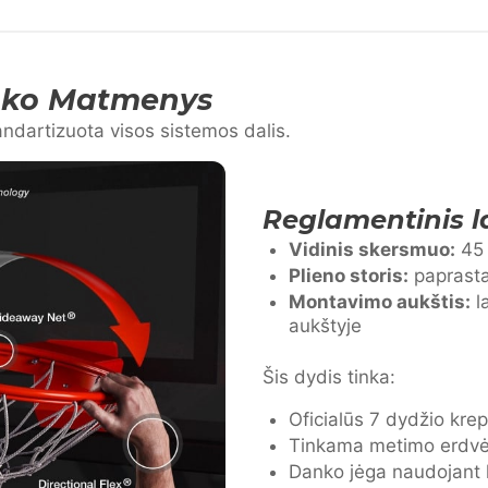
nko Matmenys
andartizuota visos sistemos dalis.
Reglamentinis l
Vidinis skersmuo:
45 
Plieno storis:
paprast
Montavimo aukštis:
l
aukštyje
Šis dydis tinka:
Oficialūs 7 dydžio krep
Tinkama metimo erdv
Danko jėga naudojant 