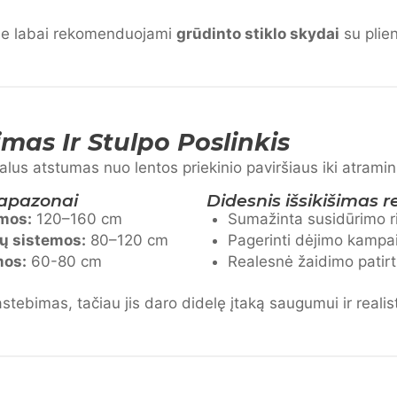
se labai rekomenduojami
grūdinto stiklo skydai
su plien
imas Ir Stulpo Poslinkis
talus atstumas nuo lentos priekinio paviršiaus iki atramin
diapazonai
Didesnis išsikišimas re
emos:
120–160 cm
Sumažinta susidūrimo r
ų sistemos:
80–120 cm
Pagerinti dėjimo kampa
mos:
60-80 cm
Realesnė žaidimo patirt
ebimas, tačiau jis daro didelę įtaką saugumui ir realis