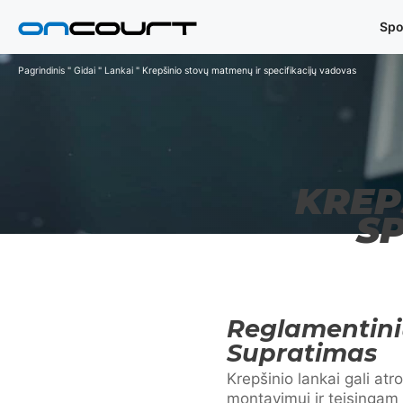
Pereiti
Spo
prie
turinio
Pagrindinis
"
Gidai
"
Lankai
"
Krepšinio stovų matmenų ir specifikacijų vadovas
KREP
S
Reglamentini
Supratimas
Krepšinio lankai gali at
montavimui ir teisingam