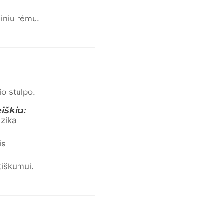
iniu rėmu.
io stulpo.
iškia:
izika
i
is
tiškumui.