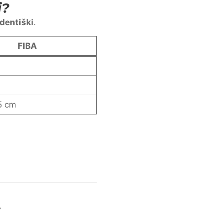
i?
dentiški
.
FIBA
5 cm