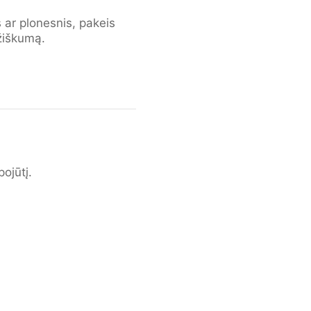
 ar plonesnis, pakeis
žiškumą.
ojūtį.