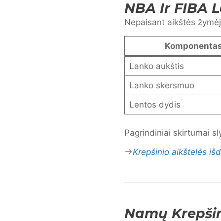
NBA Ir FIBA L
Nepaisant aikštės žymėji
Komponenta
Lanko aukštis
Lanko skersmuo
Lentos dydis
Pagrindiniai skirtumai sl
Krepšinio aikštelės iš
Namų Krepšin