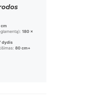
rodos
 cm
reglamentą):
180 ×
7 dydis
išimas:
80 cm+