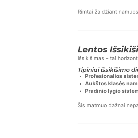
Rimtai žaidžiant namuo
Lentos Išsikiš
Išsikišimas – tai horizon
Tipiniai išsikišimo 
Profesionalios sist
Aukštos klasės nam
Pradinio lygio siste
Šis matmuo dažnai nepast