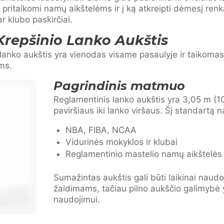
 pritaikomi namų aikštelėms ir į ką atkreipti dėmesį ren
 klubo paskirčiai.
Krepšinio Lanko Aukštis
lanko aukštis yra vienodas visame pasaulyje ir taikomas
ms.
Pagrindinis matmuo
Reglamentinis lanko aukštis yra 3,05 m (
paviršiaus iki lanko viršaus. Šį standartą 
NBA, FIBA, NCAA
Vidurinės mokyklos ir klubai
Reglamentinio mastelio namų aikštelės
Sumažintas aukštis gali būti laikinai nau
žaidimams, tačiau pilno aukščio galimybė y
naudojimui.