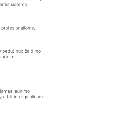
kantis sistemą
 profesionalioms,
10 pėdų) nuo žaidimo
naudoja:
dojamas jaunimo
ra būtina ilgalaikiam