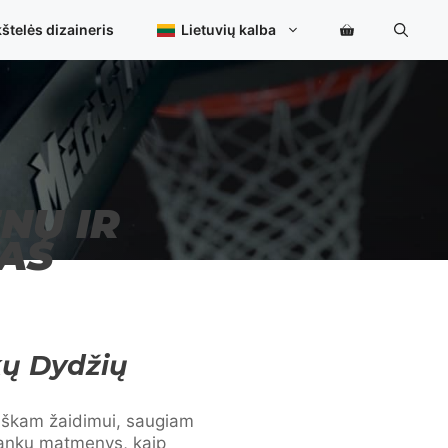
štelės dizaineris
Lietuvių kalba
NŲ IR
AS
kų Dydžių
stiškam žaidimui, saugiam
 lankų matmenys, kaip