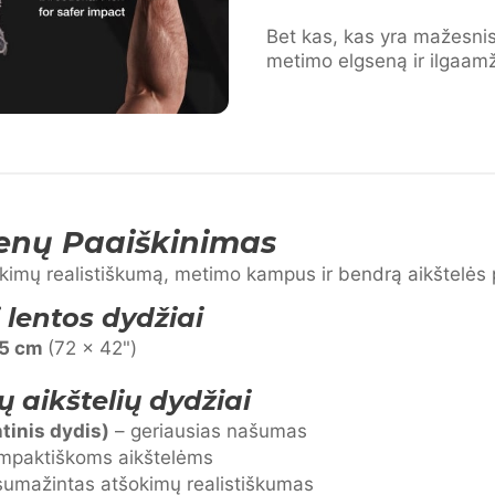
Bet kas, kas yra mažesnis
metimo elgseną ir ilgaam
enų Paaiškinimas
kimų realistiškumą, metimo kampus ir bendrą aikštelės p
 lentos dydžiai
05 cm
(72 × 42")
 aikštelių dydžiai
tinis dydis)
– geriausias našumas
kompaktiškoms aikštelėms
 sumažintas atšokimų realistiškumas