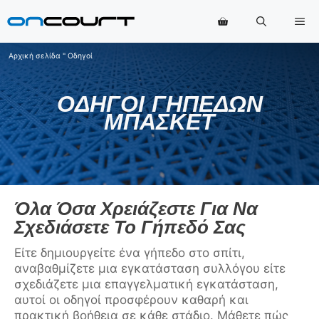
Μετάβαση
Με
στο
περιεχόμενο
Αρχική σελίδα
"
Οδηγοί
ΟΔΗΓΟΊ ΓΗΠΈΔΩΝ
ΜΠΆΣΚΕΤ
Όλα Όσα Χρειάζεστε Για Να
Σχεδιάσετε Το Γήπεδό Σας
Είτε δημιουργείτε ένα γήπεδο στο σπίτι,
αναβαθμίζετε μια εγκατάσταση συλλόγου είτε
σχεδιάζετε μια επαγγελματική εγκατάσταση,
αυτοί οι οδηγοί προσφέρουν καθαρή και
πρακτική βοήθεια σε κάθε στάδιο. Μάθετε πώς