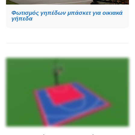
Φωτισμός γηπέδων μπάσκετ για οικιακά
γήπεδα