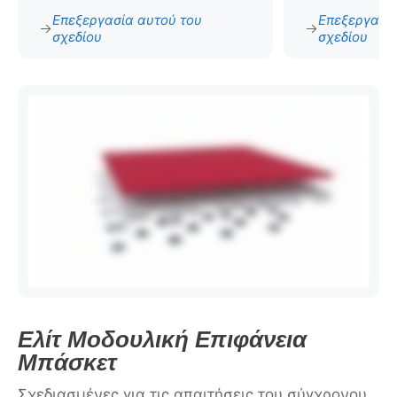
Επεξεργασία αυτού του
Επεξεργασία
σχεδίου
σχεδίου
Ελίτ Μοδουλική Επιφάνεια
Μπάσκετ
Σχεδιασμένες για τις απαιτήσεις του σύγχρονου