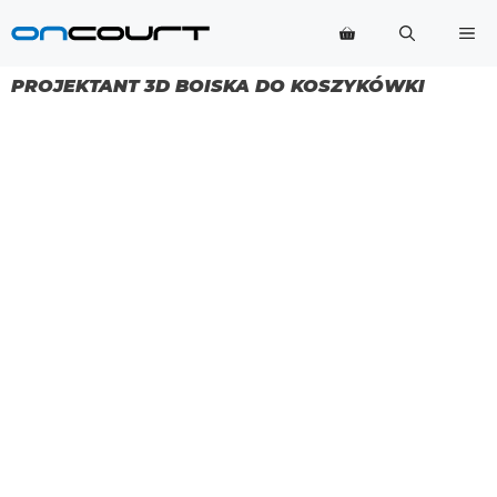
Przejdź
Me
do
treści
PROJEKTANT 3D BOISKA DO KOSZYKÓWKI