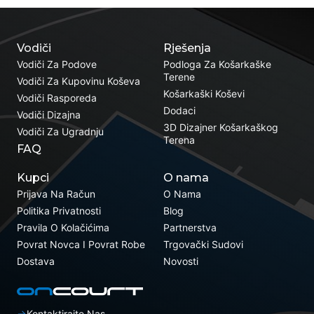
Vodiči
Rješenja
Vodiči Za Podove
Podloga Za Košarkaške
Terene
Vodiči Za Kupovinu Koševa
Košarkaški Koševi
Vodiči Rasporeda
Dodaci
Vodiči Dizajna
3D Dizajner Košarkaškog
Vodiči Za Ugradnju
Terena
FAQ
Kupci
O nama
Prijava Na Račun
O Nama
Politika Privatnosti
Blog
Pravila O Kolačićima
Partnerstva
Povrat Novca I Povrat Robe
Trgovački Sudovi
Dostava
Novosti
Kontaktirajte Nas