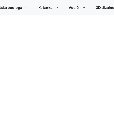
tska podloga
Košarka
Vodiči
3D dizajn