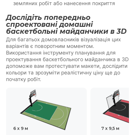
земляних робіт або нанесення покриття
Дослідіть попередньо
спроектовані домашні
баскетбольні майданчики в 3D
Для багатьох домовласників візуалізація цих
варіантів є поворотним моментом.
Використання інструменту планування для
проектування баскетбольного майданчика в 3D
допоможе вам протестувати макети, дослідити
кольори та зрозуміти реалістичну ціну ще до
початку робіт.
6 x 9 м
7 х 9,5 м