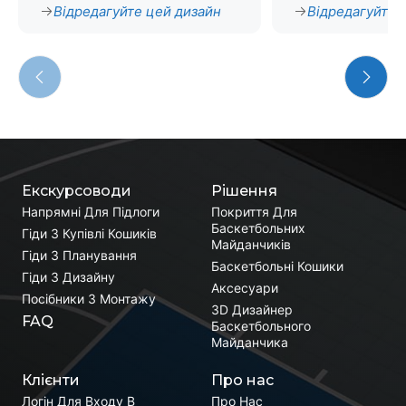
Відредагуйте цей дизайн
Відредагуйте 
Екскурсоводи
Рішення
Напрямні Для Підлоги
Покриття Для
Баскетбольних
Гіди З Купівлі Кошиків
Майданчиків
Гіди З Планування
Баскетбольні Кошики
Гіди З Дизайну
Аксесуари
Посібники З Монтажу
3D Дизайнер
FAQ
Баскетбольного
Майданчика
Клієнти
Про нас
Логін Для Входу В
Про Нас