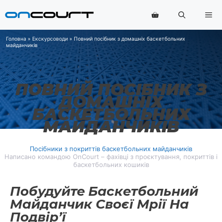
Перейти
Ме
до
змісту
Головна
»
Екскурсоводи
»
Повний посібник з домашніх баскетбольних
майданчиків
ПОВНИЙ ПОСІБНИК З
ДОМАШНІХ
БАСКЕТБОЛЬНИХ
МАЙДАНЧИКІВ
Посібники з покриттів баскетбольних майданчиків
Написано командою OnCourt – фахівці з проєктування, покриттів і
баскетбольних кошиків
Побудуйте Баскетбольний
Майданчик Своєї Мрії На
Подвір’ї