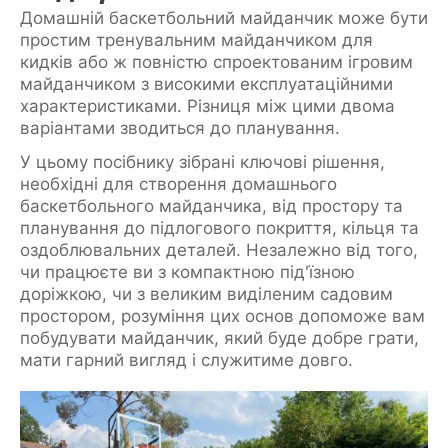
Домашній баскетбольний майданчик може бути
простим тренувальним майданчиком для
кидків або ж повністю спроектованим ігровим
майданчиком з високими експлуатаційними
характеристиками. Різниця між цими двома
варіантами зводиться до планування.
У цьому посібнику зібрані ключові рішення,
необхідні для створення домашнього
баскетбольного майданчика, від простору та
планування до підлогового покриття, кільця та
оздоблювальних деталей. Незалежно від того,
чи працюєте ви з компактною під'їзною
доріжкою, чи з великим виділеним садовим
простором, розуміння цих основ допоможе вам
побудувати майданчик, який буде добре грати,
мати гарний вигляд і служитиме довго.