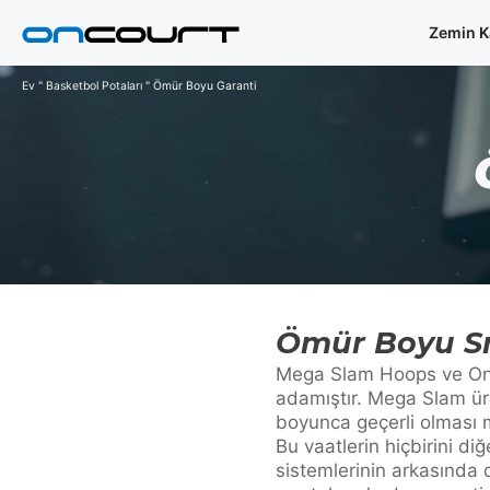
İçeriğe
Zemin K
geç
Ev
"
Basketbol Potaları
"
Ömür Boyu Garanti
Ömür Boyu Sma
Mega Slam Hoops ve OnCou
adamıştır. Mega Slam ür
boyunca geçerli olması m
Bu vaatlerin hiçbirini d
sistemlerinin arkasında