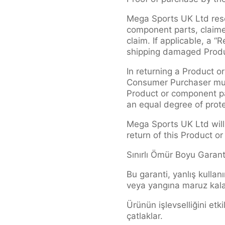
Mega Sports UK Ltd rese
component parts, claimed
claim. If applicable, a 
shipping damaged Produc
In returning a Product o
Consumer Purchaser must
Product or component par
an equal degree of prote
Mega Sports UK Ltd will
return of this Product o
Sınırlı Ömür Boyu Garant
Bu garanti, yanlış kullan
veya yangına maruz kalan
Ürünün işlevselliğini etk
çatlaklar.