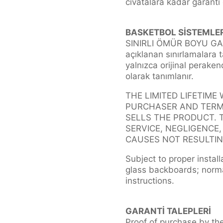
cıvatalara kadar garanti
BASKETBOL SİSTEMLER
SINIRLI ÖMÜR BOYU GARA
açıklanan sınırlamalara t
yalnızca orijinal peraken
olarak tanımlanır.
THE LIMITED LIFETIME
PURCHASER AND TERMI
SELLS THE PRODUCT. 
SERVICE, NEGLIGENCE
CAUSES NOT RESULTIN
Subject to proper install
glass backboards; norma
instructions.
GARANTİ TALEPLERİ
Proof of purchase by the