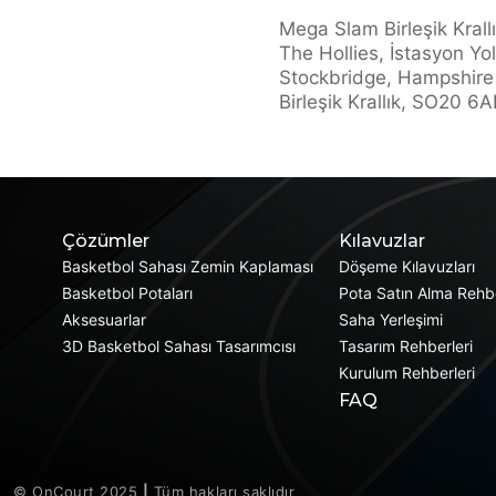
Mega Slam Birleşik Krall
The Hollies, İstasyon Yol
Stockbridge, Hampshire
Birleşik Krallık, SO20 6A
Çözümler
Kılavuzlar
Basketbol Sahası Zemin Kaplaması
Döşeme Kılavuzları
Basketbol Potaları
Pota Satın Alma Rehbe
Aksesuarlar
Saha Yerleşimi
3D Basketbol Sahası Tasarımcısı
Tasarım Rehberleri
Kurulum Rehberleri
FAQ
© OnCourt 2025
|
Tüm hakları saklıdır