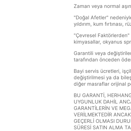
Zaman veya normal aşın
"Doğal Afetler" nedeniyl
yıldırım, kum fırtınası, r
"Çevresel Faktörlerden" 
kimyasallar, okyanus spre
Garantili veya değiştirile
tarafından önceden öden
Bayi servis ücretleri, iş
değiştirilmesi ya da bileş
diğer masraflar orijinal 
BU GARANTİ, HERHANGİ B
UYGUNLUK DAHİL ANCA
GARANTİLERİN VE MEG
VERİLMEKTEDİR ANCAK
GEÇERLİ OLMASI DURUM
SÜRESİ SATIN ALMA TAR