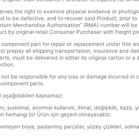
rves the right to examine physical evidence or photogra
 to be defective, and to recover said Product, prior to
“Return Merchandise Authorisation” (RMA) number will be 
t by original retail Consumer Purchaser with freight pr
r component part for repair or replacement under this war
 prepay all shipping transportation, insurance and deli
ts, must be delivered in either its original carton or a 
ction.
 not be responsible for any loss or damage incurred in 
r component parts.
i aşağıdakileri kapsamaz:
ım, suistimal, anormal kullanım, ihmal, değişiklik, kaza,
 herhangi bir Ürün için geçerli olmayacaktır.
ilemeyen boya, paslanmış parçalar, yüzey çizikleri, solma