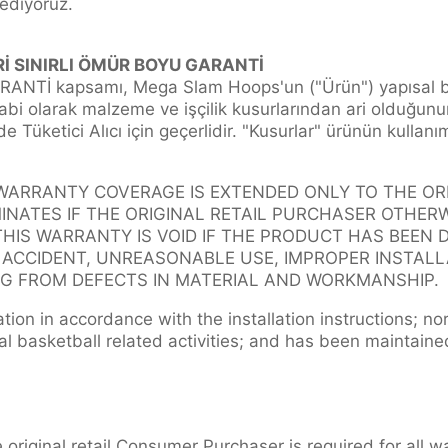
 ediyoruz.
İ SINIRLI ÖMÜR BOYU GARANTİ
NTİ kapsamı, Mega Slam Hoops'un ("Ürün") yapısal bi
abi olarak malzeme ve işçilik kusurlarından ari olduğunun
de Tüketici Alıcı için geçerlidir. "Kusurlar" ürünün kullan
 WARRANTY COVERAGE IS EXTENDED ONLY TO THE ORI
NATES IF THE ORIGINAL RETAIL PURCHASER OTHER
THIS WARRANTY IS VOID IF THE PRODUCT HAS BEEN
, ACCIDENT, UNREASONABLE USE, IMPROPER INSTALL
G FROM DEFECTS IN MATERIAL AND WORKMANSHIP.
ation in accordance with the installation instructions; no
l basketball related activities; and has been maintaine
 original retail Consumer Purchaser is required for all w