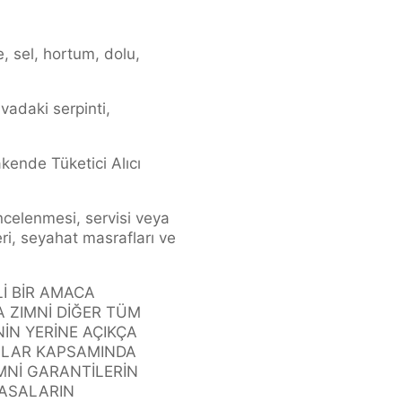
, sel, hortum, dolu,
vadaki serpinti,
rakende Tüketici Alıcı
incelenmesi, servisi veya
leri, seyahat masrafları ve
Lİ BİR AMACA
ZIMNİ DİĞER TÜM
̇N YERİNE AÇIKÇA
ASALAR KAPSAMINDA
İ GARANTİLERİN
 YASALARIN