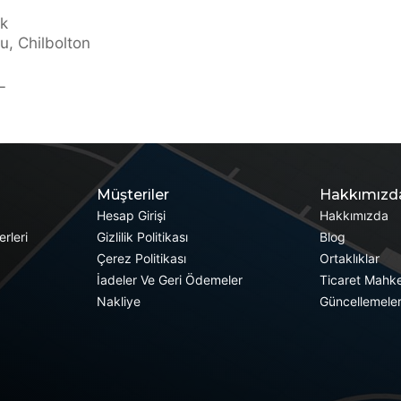
ık
u, Chilbolton
L
Müşteriler
Hakkımızd
Hesap Girişi
Hakkımızda
rleri
Gizlilik Politikası
Blog
Çerez Politikası
Ortaklıklar
İadeler Ve Geri Ödemeler
Ticaret Mahk
Nakliye
Güncellemele