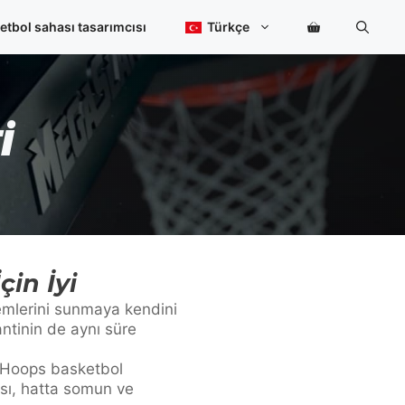
etbol sahası tasarımcısı
Türkçe
I
in İyi
temlerini sunmaya kendini
ntinin de aynı süre
m Hoops basketbol
sı, hatta somun ve