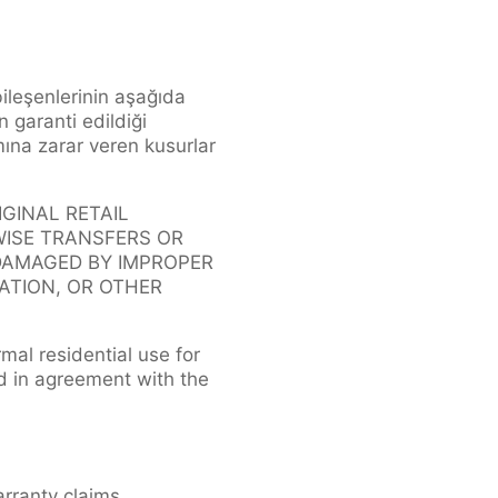
leşenlerinin aşağıda
 garanti edildiği
ımına zarar veren kusurlar
GINAL RETAIL
WISE TRANSFERS OR
 DAMAGED BY IMPROPER
ATION, OR OTHER
rmal residential use for
d in agreement with the
arranty claims.