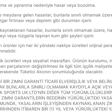
ma ve yıpranma nedeniyle hasar veya bozulma.
e meydana gelen hasarlar, bunlarla sınırlı olmamak üzere
üzgar fırtınası veya deprem gibi durumları içerir.
kaynaklanan hasarlar, bunlarla sınırlı olmamak üzere, ha
yi veya rüzgarla taşınan kum gibi şeyleri içerir.
n ürünler için her iki yöndeki nakliye ücretleri orijinal pe
melidir.
çilik ücretleri veya seyahat masrafları. Ürünün kurulumu, 
en parçalarının değiştirilmesi ile ilgili tüm işçilik maliyet
perakende Tüketici Alıcının sorumluluğunda olacaktır.
İR ZIMNİ GARANTİ TİCARİ ELVERİŞLİLİK VEYA BELİR
K BUNLARLA SINIRLI OLMAMAK KAYDIYLA AÇIK VEYA 
A SPORTS UK LTD'NİN DİĞER TÜM YÜKÜMLÜLÜKLERİNI
 ZIMNİ GARANTİLERİN REDDİNİN YÜRÜRLÜKTEKİ Y
UNDA, YASALARIN İŞLEYİŞİNDEN KAYNAKLANAN ZIMN
İHİNDEN İTİBAREN BİR (1) YIL VEYA YÜRÜRLÜKTEKİ