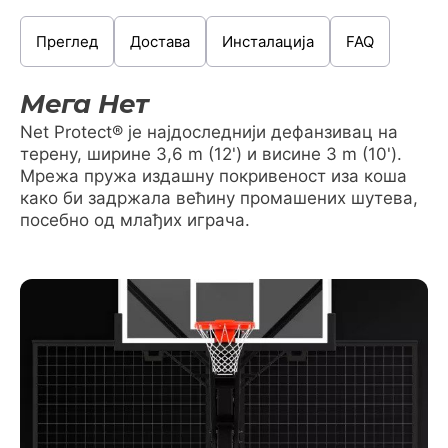
Преглед
Достава
Инсталација
FAQ
Мега Нет
Net Protect® је најдоследнији дефанзивац на
терену, ширине 3,6 m (12') и висине 3 m (10').
Мрежа пружа издашну покривеност иза коша
како би задржала већину промашених шутева,
посебно од млађих играча.