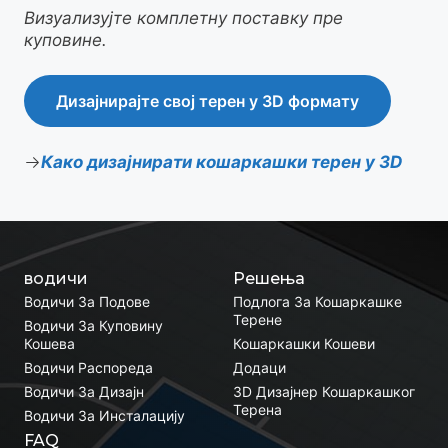
Визуализујте комплетну поставку пре
куповине.
Дизајнирајте свој терен у 3D формату
Како дизајнирати кошаркашки терен у 3D
водичи
Решења
Водичи За Подове
Подлога За Кошаркашке
Терене
Водичи За Куповину
Кошева
Кошаркашки Кошеви
Водичи Распореда
Додаци
Водичи За Дизајн
3D Дизајнер Кошаркашког
Терена
Водичи За Инсталацију
FAQ