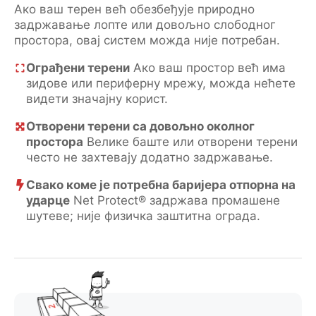
Ако ваш терен већ обезбеђује природно
задржавање лопте или довољно слободног
простора, овај систем можда није потребан.
Ограђени терени
Ако ваш простор већ има
зидове или периферну мрежу, можда нећете
видети значајну корист.
Отворени терени са довољно околног
простора
Велике баште или отворени терени
често не захтевају додатно задржавање.
Свако коме је потребна баријера отпорна на
ударце
Net Protect® задржава промашене
шутеве; није физичка заштитна ограда.