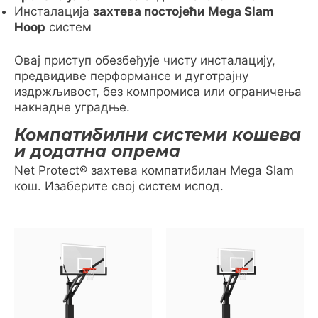
Инсталација
захтева постојећи
Mega Slam
Hoop
систем
Овај приступ обезбеђује чисту инсталацију,
предвидиве перформансе и дуготрајну
издржљивост, без компромиса или ограничења
накнадне уградње.
Компатибилни системи кошева
и додатна опрема
Net Protect® захтева компатибилан Mega Slam
кош. Изаберите свој систем испод.