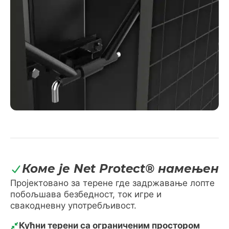
Коме је Net Protect® намењен
Пројектовано за терене где задржавање лопте
побољшава безбедност, ток игре и
свакодневну употребљивост.
Кућни терени са ограниченим простором