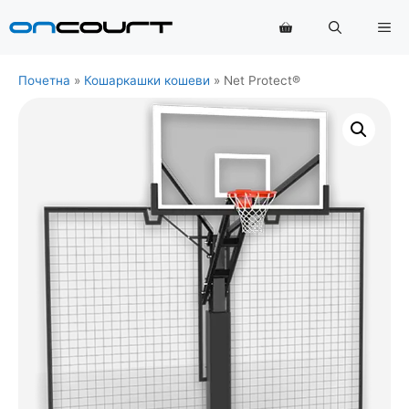
Прескочи
Ме
на
садржај
Почетна
»
Кошаркашки кошеви
»
Net Protect®