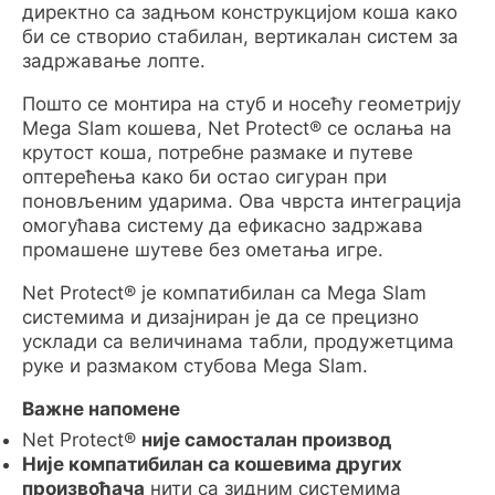
директно са задњом конструкцијом коша како
би се створио стабилан, вертикалан систем за
задржавање лопте.
Пошто се монтира на стуб и носећу геометрију
Mega Slam кошева, Net Protect® се ослања на
крутост коша, потребне размаке и путеве
оптерећења како би остао сигуран при
поновљеним ударима. Ова чврста интеграција
омогућава систему да ефикасно задржава
промашене шутеве без ометања игре.
Net Protect® је компатибилан са Mega Slam
системима и дизајниран је да се прецизно
усклади са величинама табли, продужетцима
руке и размаком стубова Mega Slam.
Важне напомене
Net Protect®
није самосталан производ
Није компатибилан са кошевима других
произвођача
нити са зидним системима