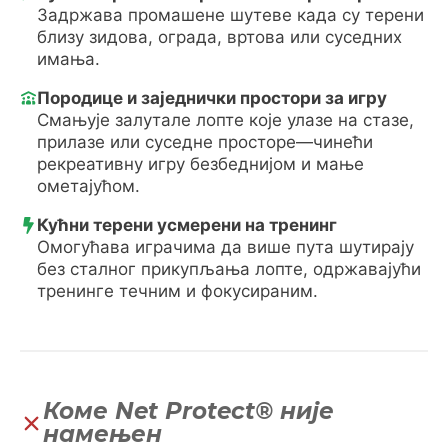
Задржава промашене шутеве када су терени
близу зидова, ограда, вртова или суседних
имања.
Породице и заједнички простори за игру
Смањује залутале лопте које улазе на стазе,
прилазе или суседне просторе—чинећи
рекреативну игру безбеднијом и мање
ометајућом.
Кућни терени усмерени на тренинг
Омогућава играчима да више пута шутирају
без сталног прикупљања лопте, одржавајући
тренинге течним и фокусираним.
Коме Net Protect® није
намењен