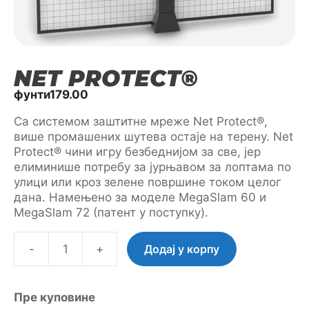
NET PROTECT®
фунти
179.00
Са системом заштитне мреже Net Protect®,
више промашених шутева остаје на терену. Net
Protect® чини игру безбеднијом за све, јер
елиминише потребу за јурњавом за лоптама по
улици или кроз зелене површине током целог
дана. Намењено за моделе MegaSlam 60 и
MegaSlam 72 (патент у поступку).
-
+
Додај у корпу
Net
Protect®
количина
Пре куповине