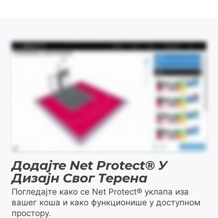
Овај видео визуелно приказује процес дизајна и не садржи говорни аудио.
Додајте Net Protect® У
Дизајн Свог Терена
Погледајте како се Net Protect® уклапа иза
вашег коша и како функционише у доступном
простору.