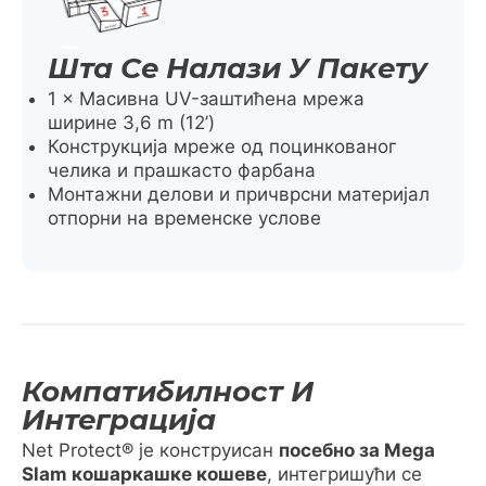
Шта Се Налази У Пакету
1 × Масивна UV-заштићена мрежа
ширине 3,6 m (12’)
Конструкција мреже од поцинкованог
челика и прашкасто фарбана
Монтажни делови и причврсни материјал
отпорни на временске услове
Компатибилност И
Интеграција
Net Protect® је конструисан
посебно за Mega
Slam кошаркашке кошеве
, интегришући се