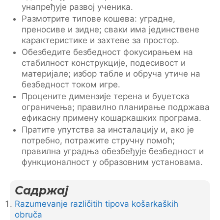
унапређује развој ученика.
Размотрите типове кошева: уградне,
преносиве и зидне; сваки има јединствене
карактеристике и захтеве за простор.
Обезбедите безбедност фокусирањем на
стабилност конструкције, подесивост и
материјале; избор табле и обруча утиче на
безбедност током игре.
Процените димензије терена и буџетска
ограничења; правилно планирање подржава
ефикасну примену кошаркашких програма.
Пратите упутства за инсталацију и, ако је
потребно, потражите стручну помоћ;
правилна уградња обезбеђује безбедност и
функционалност у образовним установама.
Садржај
Razumevanje različitih tipova košarkaških
obruča