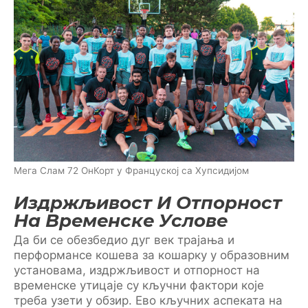
Мега Слам 72 ОнКорт у Француској са Хупсидијом
Издржљивост И Отпорност
На Временске Услове
Да би се обезбедио дуг век трајања и
перформансе кошева за кошарку у образовним
установама, издржљивост и отпорност на
временске утицаје су кључни фактори које
треба узети у обзир. Ево кључних аспеката на