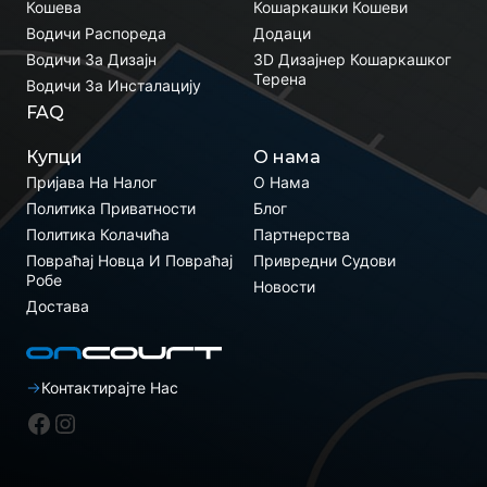
Кошева
Кошаркашки Кошеви
Водичи Распореда
Додаци
Водичи За Дизајн
3D Дизајнер Кошаркашког
Терена
Водичи За Инсталацију
FAQ
Купци
О нама
Пријава На Налог
О Нама
Политика Приватности
Блог
Политика Колачића
Партнерства
Повраћај Новца И Повраћај
Привредни Судови
Робе
Новости
Достава
Контактирајте Нас
Фејсбук
Инстаграм