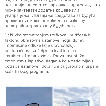
потенцијални раст кошаркашког програма, што
може захтевати додатне кошеве или
унапређења. Издвајање средстава за будућа
проширења може помоћи да се избегну
непотребни трошкови у будућности.
Pažljivim razmatranjem troškova i budžetskih
faktora, obrazovne ustanove mogu doneti
informisane odluke koje uravnotežuju
pristupačnost sa željenim kvalitetom i
karakteristikama koševa. Prava ravnoteža
omogućava isplativo ulaganje koje zadovoljava
potrebe ustanove i doprinosi dugoročnom uspehu
košarkaškog programa.