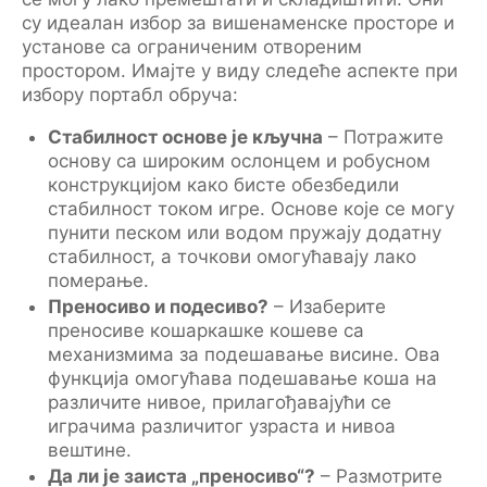
су идеалан избор за вишенаменске просторе и
установе са ограниченим отвореним
простором. Имајте у виду следеће аспекте при
избору портабл обруча:
Стабилност основе је кључна
– Потражите
основу са широким ослонцем и робусном
конструкцијом како бисте обезбедили
стабилност током игре. Основе које се могу
пунити песком или водом пружају додатну
стабилност, а точкови омогућавају лако
померање.
Преносиво и подесиво?
– Изаберите
преносиве кошаркашке кошеве са
механизмима за подешавање висине. Ова
функција омогућава подешавање коша на
различите нивое, прилагођавајући се
играчима различитог узраста и нивоа
вештине.
Да ли је заиста „преносиво“?
– Размотрите