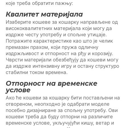
које треба обратити пажњу:
Квалитет материјала
Изаберите кошеве за кошарку направљене од
висококвалитетних материјала који могу да
издрже честу употребу и спољне утицаје.
Потражите карактеристике као што је челик
премазан прахом, који пружа одличну
издржљивост и отпорност на рђу и корозију.
Чврсти материјали обезбеђују да кошеви могу
да издрже интензивну игру и остану структурo
стабилни током времена.
Отпорност на временске
услове
Ако ће кошеви за кошарку бити постављени на
отвореном, неопходно је одабрати моделе
посебно дизајниране за спољну употребу. Ови
кошеви треба да буду отпорни на различите
временске услове, укључујући кишу, ветар и