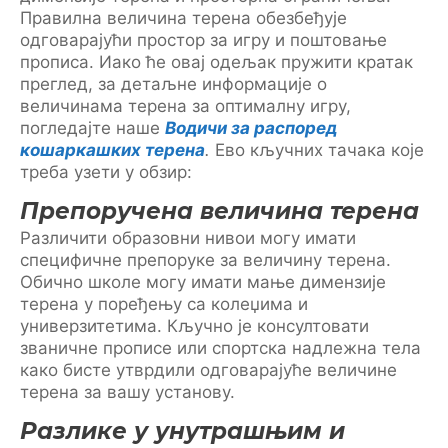
Правилна величина терена обезбеђује
одговарајући простор за игру и поштовање
прописа. Иако ће овај одељак пружити кратак
преглед, за детаљне информације о
величинама терена за оптималну игру,
погледајте наше
Водичи за распоред
кошаркашких терена
.
Ево кључних тачака које
треба узети у обзир:
Препоручена величина терена
Различити образовни нивои могу имати
специфичне препоруке за величину терена.
Обично школе могу имати мање димензије
терена у поређењу са колеџима и
универзитетима. Кључно је консултовати
званичне прописе или спортска надлежна тела
како бисте утврдили одговарајуће величине
терена за вашу установу.
Разлике у унутрашњим и