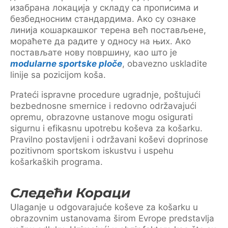
изабрана локација у складу са прописима и
безбедносним стандардима. Ако су ознаке
линија кошаркашког терена већ постављене,
мораћете да радите у односу на њих. Ако
постављате нову површину, као што је
modularne sportske ploče
, obavezno uskladite
linije sa pozicijom koša.
Prateći ispravne procedure ugradnje, poštujući
bezbednosne smernice i redovno održavajući
opremu, obrazovne ustanove mogu osigurati
sigurnu i efikasnu upotrebu koševa za košarku.
Pravilno postavljeni i održavani koševi doprinose
pozitivnom sportskom iskustvu i uspehu
košarkaških programa.
Следећи Кораци
Ulaganje u odgovarajuće koševe za košarku u
obrazovnim ustanovama širom Evrope predstavlja