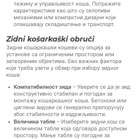
тежину и управљивост коша. Потражите
карактеристике као што су склопиви
механизми или компактни дизајни који
олакшавају складиштење и транспорт.
Zidni košarkaški obruči
Зидни кошаркашки кошеви су опција за
установе са ограниченим простором или
затвореним објектима. Ево важних фактора
које треба узети у обзир при избору зидног
коша:
Компатибилност зида
– Уверите се да је зид
конструктивно стабилан и погодан за
монтажу кошаркашког коша. Бетонски или
циглени зидови се генерално препоручују
због стабилности и издржљивости.
Величина табле
– Изаберите зидни кош са
величином табле која одговара доступном
простору. Мање табле су погодне за