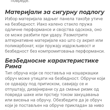
повреде.
Материјали за сигурну подлогу
Избор материјала задњег панела такође утиче
на безбедност. Иако калено стакло пружа
одличне перформансе и својства одскока, оно
се може разбити при удару. Размотрите
алтернативне материјале као што су акрил или
поликарбонат, који пружају издржљивост и
безбедност без компромитовања перформанси.
Безбедносне карактеристике
Рима
Тип обруча који се поставља на кошаркашки
обруч може утицати на безбедност. Обручи који
се одвајају под притиском, савијају се и
отпуштају, дизајнирани су да смање ризик од
повреда шаке или прстију током закуцавања
или висења на обручу. Обезбедите да је обруч
који је постављен на обруче прикладан за ниво