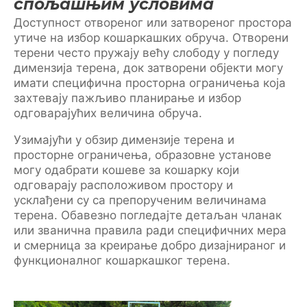
спољашњим условима
Доступност отвореног или затвореног простора
утиче на избор кошаркашких обруча. Отворени
терени често пружају већу слободу у погледу
димензија терена, док затворени објекти могу
имати специфична просторна ограничења која
захтевају пажљиво планирање и избор
одговарајућих величина обруча.
Узимајући у обзир димензије терена и
просторне ограничења, образовне установе
могу одабрати кошеве за кошарку који
одговарају расположивом простору и
усклађени су са препорученим величинама
терена. Обавезно погледајте детаљан чланак
или званична правила ради специфичних мера
и смерница за креирање добро дизајнираног и
функционалног кошаркашког терена.