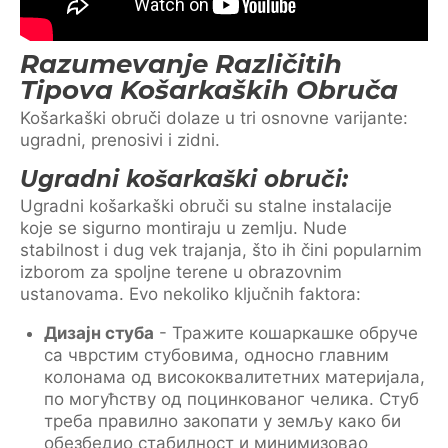
Razumevanje Različitih
Tipova Košarkaških Obruča
Košarkaški obruči dolaze u tri osnovne varijante:
ugradni, prenosivi i zidni.
Ugradni košarkaški obruči:
Ugradni košarkaški obruči su stalne instalacije
koje se sigurno montiraju u zemlju. Nude
stabilnost i dug vek trajanja, što ih čini popularnim
izborom za spoljne terene u obrazovnim
ustanovama. Evo nekoliko ključnih faktora:
Дизајн стуба
- Тражите кошаркашке обруче
са чврстим стубовима, односно главним
колонама од висококвалитетних материјала,
по могућству од поцинкованог челика. Стуб
треба правилно закопати у земљу како би
обезбедио стабилност и минимизовао