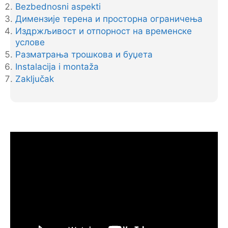
Bezbednosni aspekti
Димензије терена и просторна ограничења
Издржљивост и отпорност на временске
услове
Разматрања трошкова и буџета
Instalacija i montaža
Zaključak