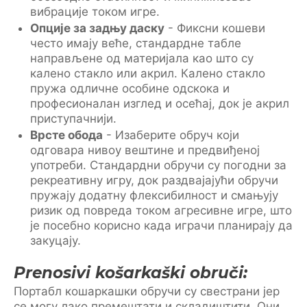
вибрације током игре.
Опције за задњу даску
- Фиксни кошеви
често имају веће, стандардне табле
направљене од материјала као што су
калено стакло или акрил. Калено стакло
пружа одличне особине одскока и
професионалан изглед и осећај, док је акрил
приступачнији.
Врсте обода
- Изаберите обруч који
одговара нивоу вештине и предвиђеној
употреби. Стандардни обручи су погодни за
рекреативну игру, док раздвајајући обручи
пружају додатну флексибилност и смањују
ризик од повреда током агресивне игре, што
је посебно корисно када играчи планирају да
закуцају.
Prenosivi košarkaški obruči:
Портабл кошаркашки обручи су свестрани јер
се могу лако премештати и складиштити. Они