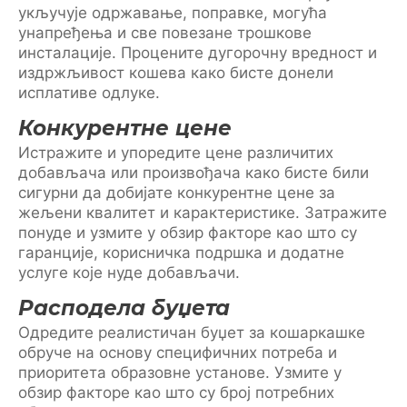
укључује одржавање, поправке, могућа
унапређења и све повезане трошкове
инсталације. Процените дугорочну вредност и
издржљивост кошева како бисте донели
исплативе одлуке.
Конкурентне цене
Истражите и упоредите цене различитих
добављача или произвођача како бисте били
сигурни да добијате конкурентне цене за
жељени квалитет и карактеристике. Затражите
понуде и узмите у обзир факторе као што су
гаранције, корисничка подршка и додатне
услуге које нуде добављачи.
Расподела буџета
Одредите реалистичан буџет за кошаркашке
обруче на основу специфичних потреба и
приоритета образовне установе. Узмите у
обзир факторе као што су број потребних