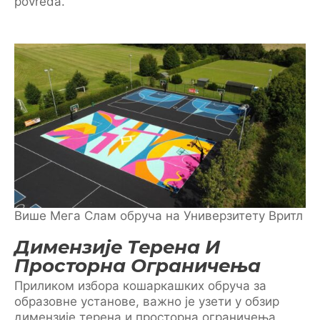
povreda.
Више Мега Слам обруча на Универзитету Вритл
Димензије Терена И
Просторна Ограничења
Приликом избора кошаркашких обруча за
образовне установе, важно је узети у обзир
димензије терена и просторна ограничења.