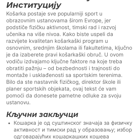
Институцију
Košarka postaje sve popularniji sport u
obrazovnim ustanovama širom Evrope, jer
podstiče fizičku aktivnost, timski rad i razvoj
učenika na više nivoa. Kako biste uspeli da
razvijete kvalitetan košarkaški program u
osnovnim, srednjim školama ili fakultetima, ključno
je da izaberete pravi košarkaški obruč. U ovom
vodiču izdvajamo ključne faktore na koje treba
obratiti pažnju – od bezbednosti i trajnosti do
montaže i usklađenosti sa sportskim terenima.
Bilo da ste nastavnik fizičkog, direktor škole ili
planer sportskih objekata, ovaj tekst će vam
pomoći da donesete pametne odluke za svoju
ustanovu.
Кључни закључци
Кошарка је од суштинског значаја за физичку
активност и тимски рад у образовању; избор
одговарајућих кошаркашких кошева