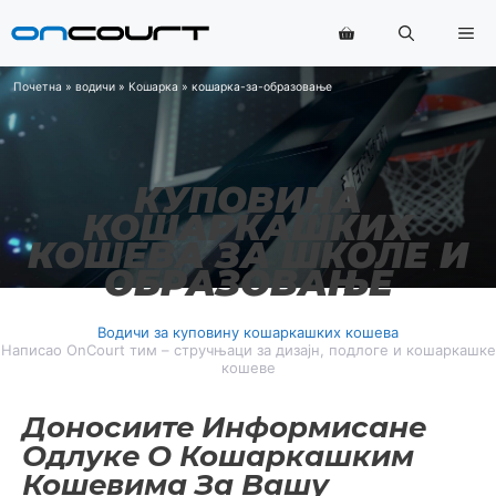
Прескочи
Ме
на
садржај
Почетна
»
водичи
»
Кошарка
»
кошарка-за-образовање
КУПОВИНА
КОШАРКАШКИХ
КОШЕВА ЗА ШКОЛЕ И
ОБРАЗОВАЊЕ
Водичи за куповину кошаркашких кошева
Написао OnCourt тим – стручњаци за дизајн, подлоге и кошаркашке
кошеве
Доносиите Информисане
Одлуке О Кошаркашким
Кошевима За Вашу