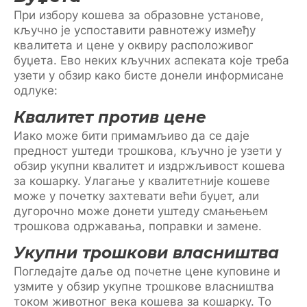
При избору кошева за образовне установе,
кључно је успоставити равнотежу између
квалитета и цене у оквиру расположивог
буџета. Ево неких кључних аспеката које треба
узети у обзир како бисте донели информисане
одлуке:
Квалитет против цене
Иако може бити примамљиво да се даје
предност уштеди трошкова, кључно је узети у
обзир укупни квалитет и издржљивост кошева
за кошарку. Улагање у квалитетније кошеве
може у почетку захтевати већи буџет, али
дугорочно може донети уштеду смањењем
трошкова одржавања, поправки и замене.
Укупни трошкови власништва
Погледајте даље од почетне цене куповине и
узмите у обзир укупне трошкове власништва
током животног века кошева за кошарку. То