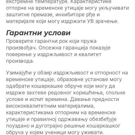
екстремне температуре. Карактеристике
отпорне на временске утицаје могу укључивати
заштитне премазе, инхибиторе рђе и
материјале који могу издржати УВ зрачење.
Гарантни услови
Проверите гарантни рок који пружа
произвођач. Опсежна гаранција показује
поверење у издржљивост и квалитет
производа.
Узимајући у обзир издржљивост и отпорност на
временске утицаје, образовне установе могу
одабрати кошаркашке обруче који могу да
издрже захтеве редовног коришћења, спољне
услове и испит времена. Давање предности
висококвалитетним материјалима,
карактеристикама отпорним на временске
утицаје и правилној одржавању обезбеђује
поуздано и дуготрајно решење кошаркашког
обруча у којем ученици могу уживати.