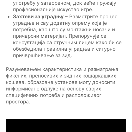
употребу у затвореном, док веће пружају
професионалније искуство игре.
Захтеви за уградњу
– Размотрите процес
уградње и сву додатну опрему која је
потребна, као што су монтажни носачи и
причврсни материјал. Препоручује се
консултација са стручним лицем како би се
обезбедила правилна уградња и сигурно
причвршћивање за зид.
Разумевањем карактеристика и разматрања
фиксних, преносивих и зидних кошаркашких
кошева, образовне установе могу доносити
информисане одлуке на основу својих
специфичних потреба и расположивог
простора.