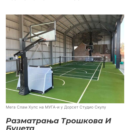
Мега Слам Хупс на МУГА-и у Дорсет Студио Скулу
Разматрања Трошкова И
Буџета