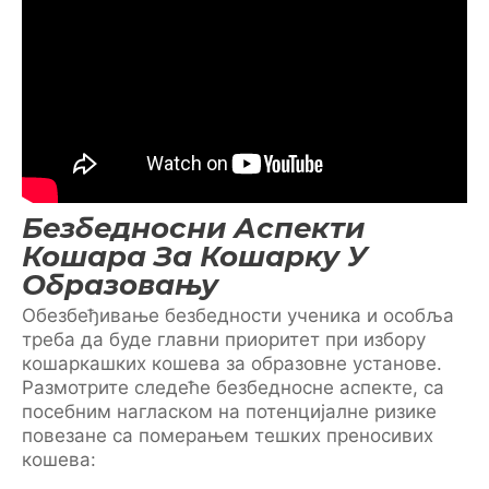
Безбедносни Аспекти
Кошара За Кошарку У
Образовању
Обезбеђивање безбедности ученика и особља
треба да буде главни приоритет при избору
кошаркашких кошева за образовне установе.
Размотрите следеће безбедносне аспекте, са
посебним нагласком на потенцијалне ризике
повезане са померањем тешких преносивих
кошева: