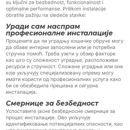
su ključni za bezbednost, funkcionalnost i
optimalne performanse. Prilikom instalacije
obratite pažnju na sledeće stavke:
Уради сам наспрам
професионалне инсталације
Процените да ли уградњу кошачке обруче могу
да обаве интерни запослени или је потребна
стручна помоћ. Треба узети у обзир факторе
као што су сложеност уградње, расположиви
ресурси и стручност. Сложене уградње или оне
које укључују специјализовану опрему могу
имати користи од професионалних услуга како
би се обезбедила прецизна и сигурна
инсталација.
Смернице за безбедност
Успоставите јасне безбедносне смернице за
процес инсталације. Ово укључује
идентификовање потенцијалних опасности, као