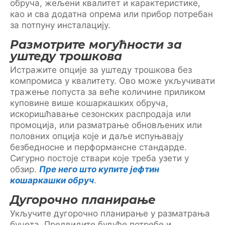
обруча, жељени квалитет и карактеристике,
као и сва додатна опрема или прибор потребан
за потпуну инсталацију.
Размотрите могућности за
уштеду трошкова
Истражите опције за уштеду трошкова без
компромиса у квалитету. Ово може укључивати
тражење попуста за веће количине приликом
куповине више кошаркашких обруча,
искоришћавање сезонских распродаја или
промоција, или разматрање обновљених или
половних опција које и даље испуњавају
безбедносне и перформансне стандарде.
Сигурно постоје ствари које треба узети у
обзир.
Пре него што купите јефтин
кошаркашки обруч
.
Дугорочно планирање
Укључите дугорочно планирање у разматрања
буџета. Предвидите будуће потребе и