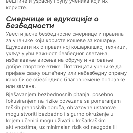
вештине и узрасну групу ученика који их
користе.
Смернице и едукација о
безбедности
Увести јасне безбедносне смернице и правила
за ученике који користе кошеве за кошарку.
Едуковати их о правилној кошаркашкој техници,
укључујући важност безбедног слетања,
избегавање висења на обручу и неговање
добре спортске етике. Потстицати ученике да
пријаве сваку оштећену или небезбедну опрему
како би се обезбедиле благовремене поправке
или замена.
Rješavanjem bezbednosnih pitanja, posebno
fokusiranjem na rizike povezane sa pomeranjem
teških prenosivih obruča, obrazovne ustanove
mogu stvoriti bezbedno i sigurno okruženje u
kojem učenici mogu uživati u košarkaškim
aktivnostima, uz minimalan rizik od nezgoda ili