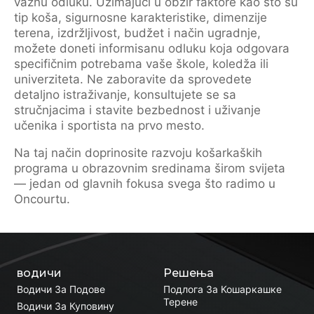
važnu odluku. Uzimajući u obzir faktore kao što su
tip koša, sigurnosne karakteristike, dimenzije
terena, izdržljivost, budžet i način ugradnje,
možete doneti informisanu odluku koja odgovara
specifičnim potrebama vaše škole, koledža ili
univerziteta. Ne zaboravite da sprovedete
detaljno istraživanje, konsultujete se sa
stručnjacima i stavite bezbednost i uživanje
učenika i sportista na prvo mesto.
Na taj način doprinosite razvoju košarkaških
programa u obrazovnim sredinama širom svijeta
— jedan od glavnih fokusa svega što radimo u
Oncourtu.
водичи
Решења
Водичи За Подове
Подлога За Кошаркашке
Терене
Водичи За Куповину