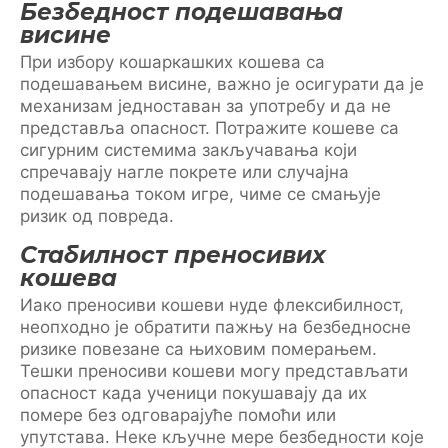
Безбедност подешавања
висине
При избору кошаркашких кошева са
подешавањем висине, важно је осигурати да је
механизам једноставан за употребу и да не
представља опасност. Потражите кошеве са
сигурним системима закључавања који
спречавају нагле покрете или случајна
подешавања током игре, чиме се смањује
ризик од повреда.
Стабилност преносивих
кошева
Иако преносиви кошеви нуде флексибилност,
неопходно је обратити пажњу на безбедносне
ризике повезане са њиховим померањем.
Тешки преносиви кошеви могу представљати
опасност када ученици покушавају да их
помере без одговарајуће помоћи или
упутстава. Неке кључне мере безбедности које