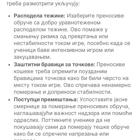
треба размотрити укључују:
Расподела тежине:
Изаберите преносиве
обруче са добро уравнотеженом
расподелом тежине. Ово помаже у
смањењу ризика од превртања или
нестабилности током игре, посебно када се
ученици баве интензивном игром или
закуцавањем.
Заштитни бравици за точкове:
Преносиве
кошеве треба опремити поузданим
бравицама точкова како би били чврсто на
месту током игре. Ово спречава ненамерно
померање и доприноси стабилности.
Поступци премештања:
Успоставите јасне
смернице за померање преносивих обруча,
наглашавајући важност надзора или помоћи
одраслих. Поттикните ученике да не
покушавају сами да померају тешке обруче
како би се спречиле напрезања или