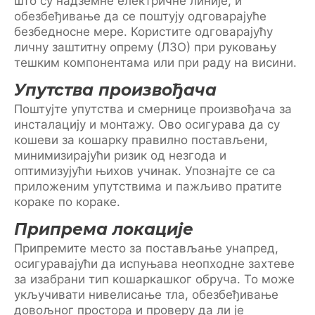
што су надземне електричне линије, и
обезбеђивање да се поштују одговарајуће
безбедносне мере. Користите одговарајућу
личну заштитну опрему (ЛЗО) при руковању
тешким компонентама или при раду на висини.
Упутства произвођача
Поштујте упутства и смернице произвођача за
инсталацију и монтажу. Ово осигурава да су
кошеви за кошарку правилно постављени,
минимизирајући ризик од незгода и
оптимизујући њихов учинак. Упознајте се са
приложеним упутствима и пажљиво пратите
кораке по кораке.
Припрема локације
Припремите место за постављање унапред,
осигуравајући да испуњава неопходне захтеве
за изабрани тип кошаркашког обруча. То може
укључивати нивелисање тла, обезбеђивање
довољног простора и проверу да ли је