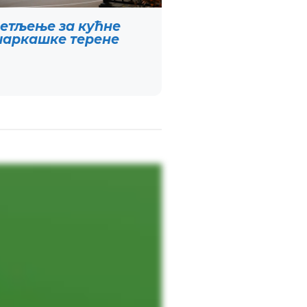
етљење за кућне
аркашке терене