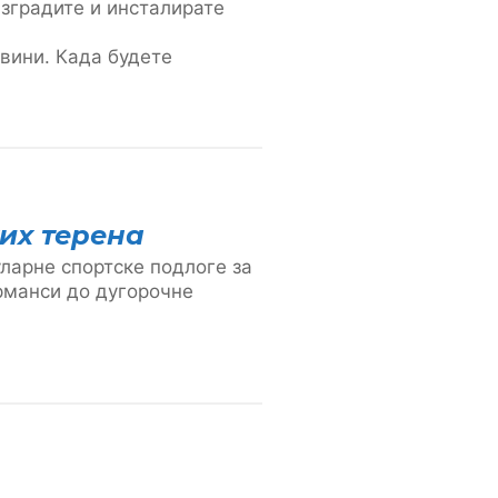
изградите и инсталирате
овини. Када будете
их терена
уларне спортске подлоге за
рманси до дугорочне