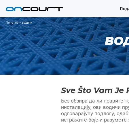
Прескочи
Под
на
садржај
Почетна
»
водичи
ВО
Sve Što Vam Je 
Без обзира да ли правите т
инсталацију, ови водичи пр
одговарајућу подлогу, ода
истражите боје и разумете 