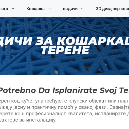
лога
Кошарка
водичи
3D дизајнер ко
ДИЧИ ЗА КОШАРКА
ТЕРЕНЕ
Potrebno Da Isplanirate Svoj T
ерен код куће, унапређујете клупски објекат или пл
ужају јасну и практичну помоћ у свакој фази. Сазнајт
берете кош професионалног квалитета, испланирате 
захтеве за инсталацију.