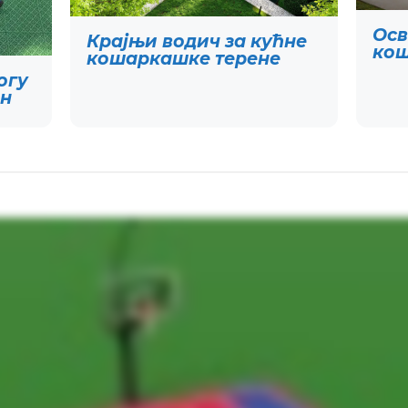
Осв
Крајњи водич за кућне
кош
кошаркашке терене
огу
ен