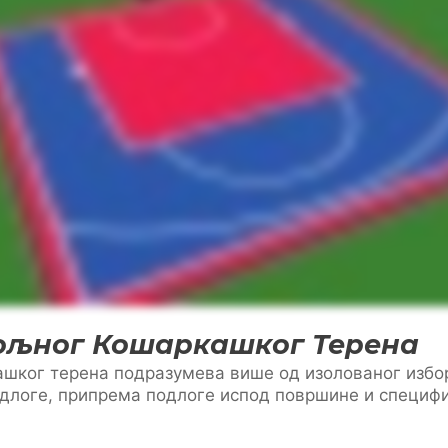
ољног Кошаркашког Терена
шког терена подразумева више од изолованог избор
одлоге, припрема подлоге испод површине и специфи