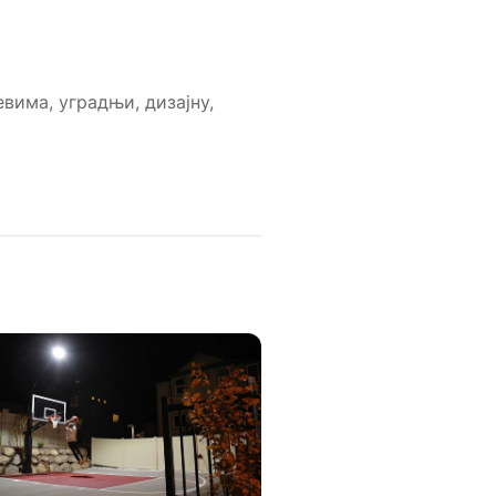
вима, уградњи, дизајну,