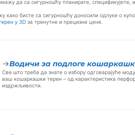
омажу да са сигурношћу планирате, спецификујете, 
ку како бисте са сигурношћу доносили одлуке о куп
 терен у 3D
за тренутне и прецизне цене.
Водичи за подлоге кошаркашк
Све што треба да знате о избору одговарајуће мод
ваш кошаркашки терен – од карактеристика перфо
издржљивости.