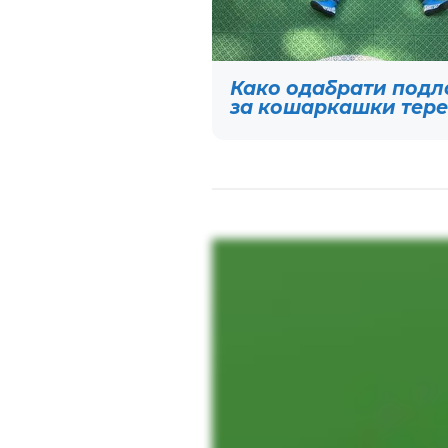
Како одабрати подл
за кошаркашки тер