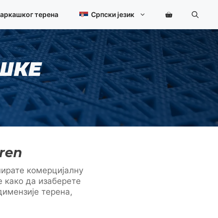
шаркашког терена
Српски језик
ШКЕ
eren
анирате комерцијалну
е како да изаберете
димензије терена,