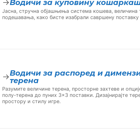
Водичи за куповину кошарка
Јасна, стручна објашњења система кошева, величина 
подешавања, како бисте изабрали савршену поставку 
Водичи за распоред и дименз
терена
Разумите величине терена, просторне захтеве и опциј
полу-терена до пуних 3×3 поставки. Дизајнирајте тер
простору и стилу игре.