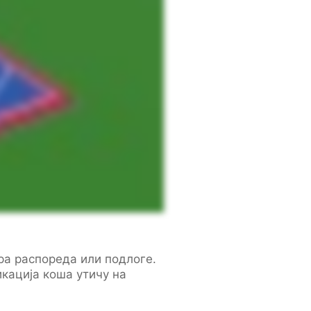
а распореда или подлоге.
кација коша утичу на