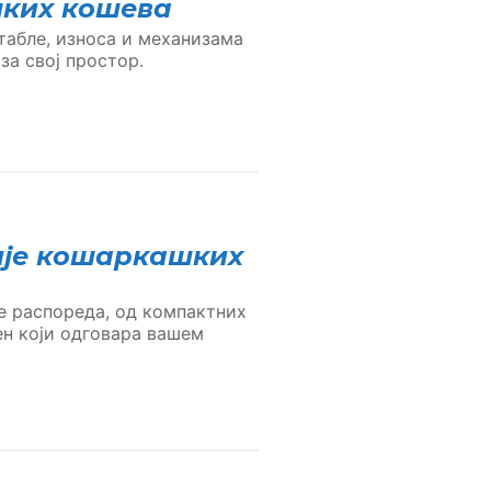
шких кошева
табле, износа и механизама
за свој простор.
ије кошаркашких
е распореда, од компактних
ен који одговара вашем