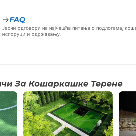
FAQ
Јасни одговори на најчешћа питања о подлогама, коше
испоруци и одржавању.
ичи За Кошаркашке Терене