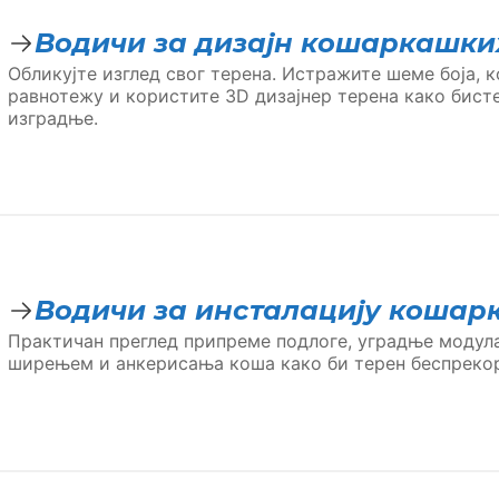
Водичи за дизајн кошаркашки
Обликујте изглед свог терена. Истражите шеме боја, к
равнотежу и користите 3D дизајнер терена како бисте
изградње.
Водичи за инсталацију кошар
Практичан преглед припреме подлоге, уградње модул
ширењем и анкерисања коша како би терен беспреко