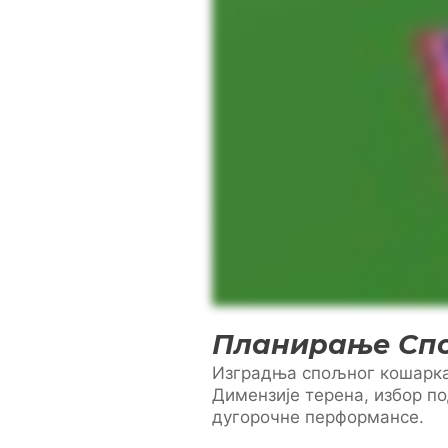
Планирање Сп
Изградња спољног кошарка
Димензије терена, избор п
дугорочне перформансе.