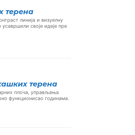
х терена
онтраст линија и визуелну
 усавршили своје идеје пре
кашких терена
арних плоча, управљања
рно функционисао годинама.