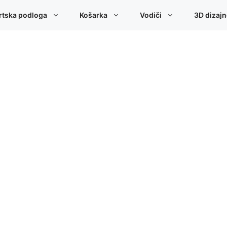
rtska podloga
Košarka
Vodiči
3D dizaj