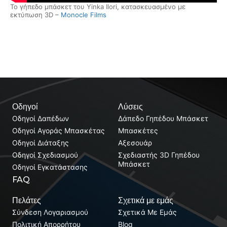
Το γήπεδο μπάσκετ του Yinka Ilori, κατασκευασμένο με
εκτύπωση 3D –
Monocle Films
Οδηγοί
Λύσεις
Οδηγοί Δαπέδων
Δάπεδο Γηπέδου Μπάσκετ
Οδηγοί Αγοράς Μπασκέτας
Μπασκέτες
Οδηγοί Διάταξης
Αξεσουάρ
Οδηγοί Σχεδιασμού
Σχεδιαστής 3D Γηπέδου
Μπάσκετ
Οδηγοί Εγκατάστασης
FAQ
Πελάτες
Σχετικά με εμάς
Σύνδεση Λογαριασμού
Σχετικά Με Εμάς
Πολιτική Απορρήτου
Blog