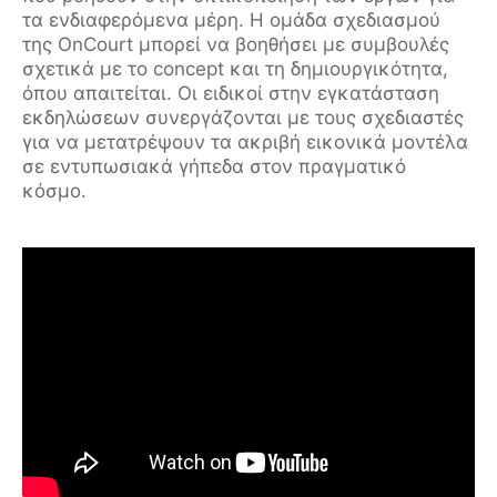
τα ενδιαφερόμενα μέρη. Η ομάδα σχεδιασμού
της OnCourt μπορεί να βοηθήσει με συμβουλές
σχετικά με το concept και τη δημιουργικότητα,
όπου απαιτείται. Οι ειδικοί στην εγκατάσταση
εκδηλώσεων συνεργάζονται με τους σχεδιαστές
για να μετατρέψουν τα ακριβή εικονικά μοντέλα
σε εντυπωσιακά γήπεδα στον πραγματικό
κόσμο.