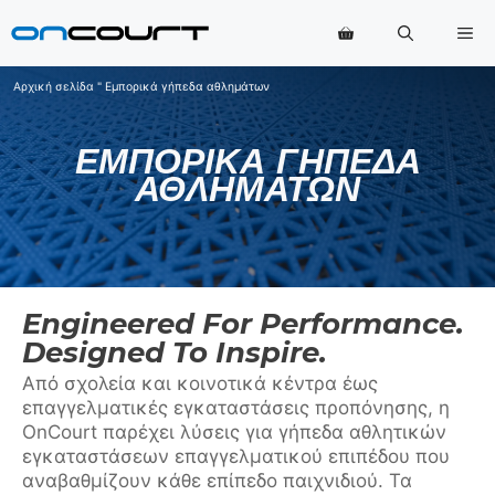
Μετάβαση
Με
στο
περιεχόμενο
Αρχική σελίδα
"
Εμπορικά γήπεδα αθλημάτων
ΕΜΠΟΡΙΚΆ ΓΉΠΕΔΑ
ΑΘΛΗΜΆΤΩΝ
Engineered For Performance.
Designed To Inspire.
Από σχολεία και κοινοτικά κέντρα έως
επαγγελματικές εγκαταστάσεις προπόνησης, η
OnCourt παρέχει λύσεις για γήπεδα αθλητικών
εγκαταστάσεων επαγγελματικού επιπέδου που
αναβαθμίζουν κάθε επίπεδο παιχνιδιού. Τα