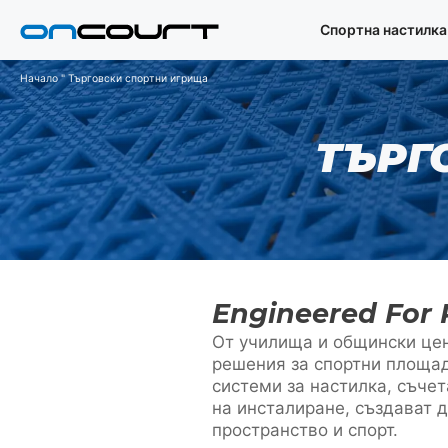
Преминаване
Спортна настилка
към
съдържанието
Начало
"
Търговски спортни игрища
ТЪРГ
Engineered For 
От училища и общински це
решения за спортни площад
системи за настилка, съчет
на инсталиране, създават 
пространство и спорт.