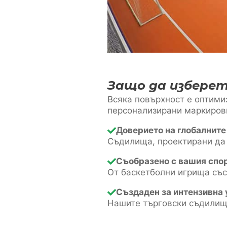
Защо да изберет
Всяка повърхност е оптимиз
персонализирани маркировк
Доверието на глобалните
Съдилища, проектирани да
Съобразено с вашия спор
От баскетболни игрища със
Създаден за интензивна 
Нашите търговски съдилища