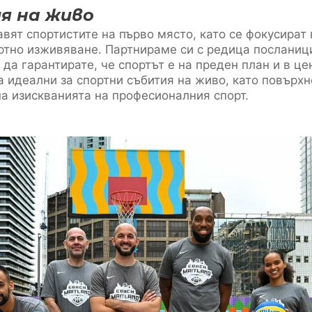
я на живо
вят спортистите на първо място, като се фокусират
тно изживяване. Партнираме си с редица посланици
 да гарантирате, че спортът е на преден план и в ц
а идеални за спортни събития на живо, като повърхн
на изискванията на професионалния спорт.