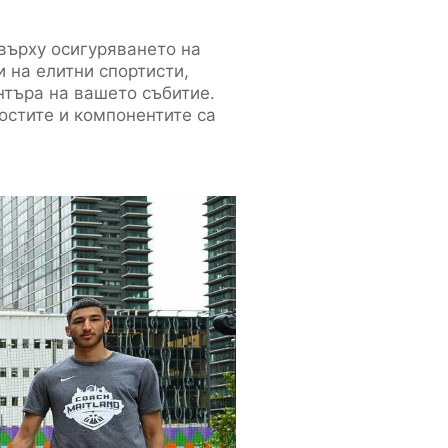
 върху осигуряването на
 на елитни спортисти,
ентъра на вашето събитие.
остите и компонентите са