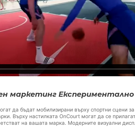
ен маркетинг Експериментално
огат да бъдат мобилизирани върху спортни сцени за
рки. Върху настилката OnCourt могат да се прилага
ветстват на вашата марка. Модерните визуални дисп