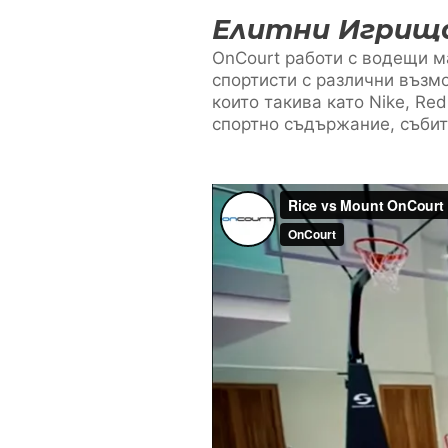
Елитни Игрищ
OnCourt работи с водещи ма
спортисти с различни възмо
които такива като Nike, Re
спортно съдържание, събит