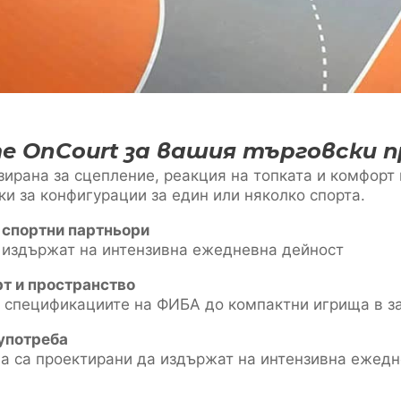
е OnCourt за вашия търговски 
ирана за сцепление, реакция на топката и комфорт н
и за конфигурации за един или няколко спорта.
 спортни партньори
 издържат на интензивна ежедневна дейност
т и пространство
 спецификациите на ФИБА до компактни игрища в з
употреба
 са проектирани да издържат на интензивна ежедн