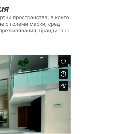
ия
ртни пространства, в които
ме с големи марки, сред
и преживявания, брандирано