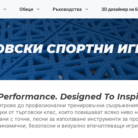
Обеци
Ръководства
3D дизайнер на 
ОВСКИ СПОРТНИ И
Performance. Designed To Inspi
нтрове до професионални тренировъчни съоръжения
ки от търговски клас, които повишават всяко ниво 
ани с точни, лесни за използване инструменти за пр
динамични, безопасни и визуално впечатляващи игр