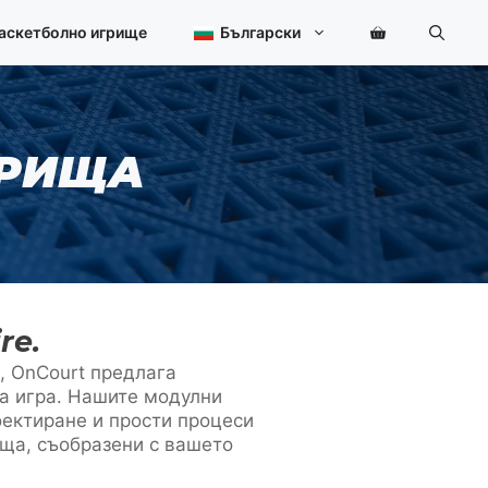
баскетболно игрище
Български
ГРИЩА
re.
, OnCourt предлага
на игра. Нашите модулни
оектиране и прости процеси
ища, съобразени с вашето