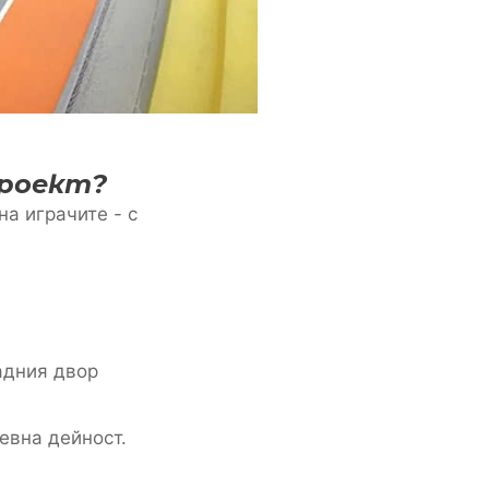
проект?
а играчите - с
адния двор
евна дейност.