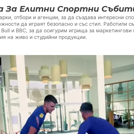
а За Елитни Спортни Събит
рки, отбори и агенции, за да създава интересни спо
жности да играят безопасно и със стил. Работили с
d Bull и BBC, за да осигурим игрища за маркетингов
ия на живо и студийни продукции.