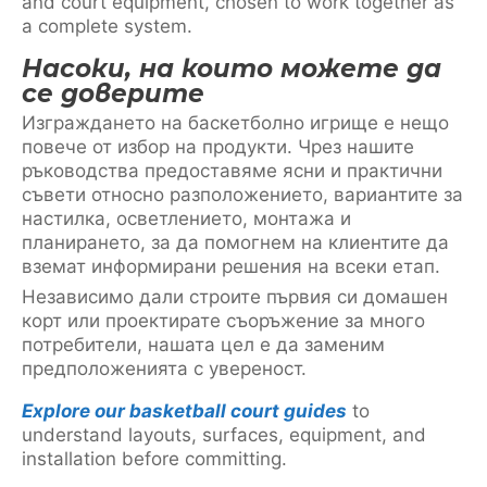
and court equipment, chosen to work together as
a complete system.
Насоки, на които можете да
се доверите
Изграждането на баскетболно игрище е нещо
повече от избор на продукти. Чрез нашите
ръководства предоставяме ясни и практични
съвети относно разположението, вариантите за
настилка, осветлението, монтажа и
планирането, за да помогнем на клиентите да
вземат информирани решения на всеки етап.
Независимо дали строите първия си домашен
корт или проектирате съоръжение за много
потребители, нашата цел е да заменим
предположенията с увереност.
Explore our basketball court guides
to
understand layouts, surfaces, equipment, and
installation before committing.