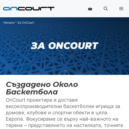
Преминаване
Ме
към
съдържанието
Начало
"
За OnCourt
ЗА ONCOURT
Създадено Около
Баскетбола
OnCourt проектира и доставя
високопроизводителни баскетболни игрища за
домове, клубове и спортни обекти в цяла
Европа. Фокусираме се върху най-важното на
терена – представянето на настилката, точните