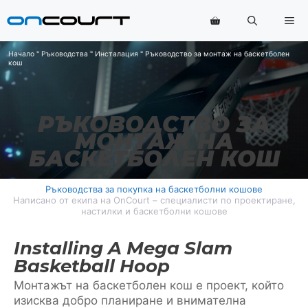
Преминаване
Ме
към
съдържанието
Начало
"
Ръководства
"
Инсталация
"
Ръководство за монтаж на баскетболен
кош
РЪКОВОДСТВО ЗА
МОНТАЖ НА
БАСКЕТБОЛЕН КОШ
Ръководства за покупка на баскетболни кошове
Написано от екипа на OnCourt – специалисти по проектиране,
настилки и баскетболни кошове
Installing A Mega Slam
Basketball Hoop
Монтажът на баскетболен кош е проект, който
изисква добро планиране и внимателна