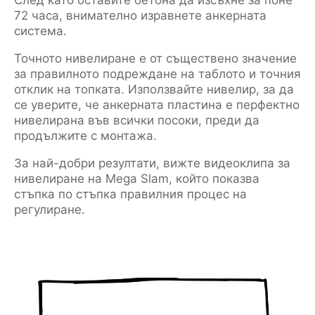
След като оставите бетона да изсъхне за поне
72 часа, внимателно изравнете анкерната
система.
Точното нивелиране е от съществено значение
за правилното подреждане на таблото и точния
отклик на топката. Използвайте нивелир, за да
се уверите, че анкерната пластина е перфектно
нивелирана във всички посоки, преди да
продължите с монтажа.
За най-добри резултати, вижте видеоклипа за
нивелиране на Mega Slam, който показва
стъпка по стъпка правилния процес на
регулиране.