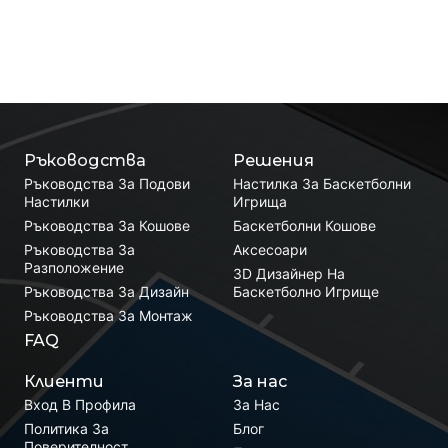
Ръководства
Решения
Ръководства За Подови
Настилка За Баскетболни
Настилки
Игрища
Ръководства За Кошове
Баскетболни Кошове
Ръководства За
Аксесоари
Разположение
3D Дизайнер На
Ръководства За Дизайн
Баскетболно Игрище
Ръководства За Монтаж
FAQ
Клиенти
За нас
Вход В Профила
За Нас
Политика За
Блог
Поверителност