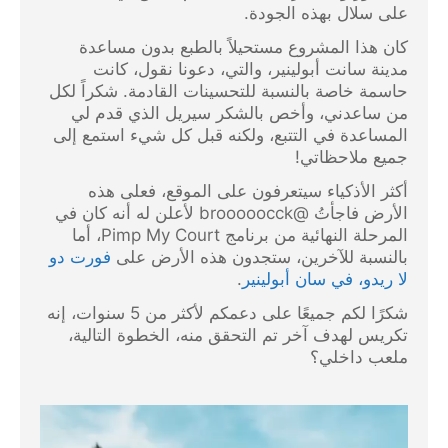
على سلال بهذه الجودة.
كان هذا المشروع مستحيلاً بالطبع بدون مساعدة
مدينة سانت أبولينير، والتي، دعونا نقول، كانت
حاسمة خاصة بالنسبة للتحسينات القادمة. شكراً لكل
من ساعدني، وأخص بالشكر سيريل الذي قدم لي
المساعدة في التتبع، ولكنه قبل كل شيء استمع إلى
جميع ملاحظاتي!
أكثر الأذكياء سيتعرفون على الموقع، فعلى هذه
الأرض فاجأتُ @brooooocck لأعلن له أنه كان في
المرحلة النهائية من برنامج Pimp My Court، أما
بالنسبة للآخرين، ستجدون هذه الأرض على
فورت دو
لا ريدو، في سان أبولينير
.
شكرًا لكم جميعًا على دعمكم لأكثر من 5 سنوات، إنه
تكريس لهدف آخر تم التحقق منه، الخطوة التالية،
ملعب داخلي؟