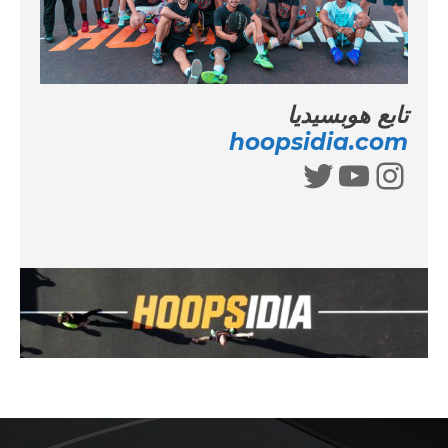
تابع هوبسيديا
hoopsidia.com
إنستغرام
يوتيوب
تويتر