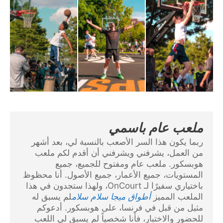
ملعب عام باسمي
ربما يكون هذا السر الأصعب بالنسبة لي، بعد أشهر
من العمل، يشرفني ويشرفني أن أقدم لكم ملعب
هوبسكور. ملعب عام ومفتوح للجميع، جميع
المستويات، جميع الأعمار، جميع الأصول. أنا محظوظ
باختياري سفيرًا لـ OnCourt، ولهذا ستجدون في هذا
الملعب المميز
أطواق ميجا سلام سلام
لم يسبق له
مثيل من قبل في فرنسا، على هوبسكور. أدعوكم
للحضور والاختبار، فأنا شخصياً لم يسبق لي اللعب