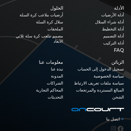
الأدلة
الحلول
أدلة الأرضيات
أرضيات ملاعب كرة السلة
أدلة شراء السلال
سلال كرة السلة
أدلة التخطيط
الملحقات
أدلة التصميم
مصمم ملعب كرة سلة ثلاثي
الأبعاد
أدلة التركيب
FAQ
الزبائن
معلومات عنا
تسجيل الدخول إلى الحساب
نبذة عنا
سياسة الخصوصية
المدونة
سياسة ملفات تعريف الارتباط
الشراكات
المبالغ المستردة والمرتجعات
المحاكم التجارية
الشحن
التحديثات
اتصل بنا
فيسبوك
إنستغرام