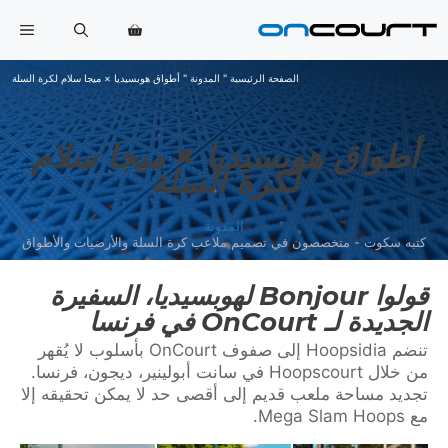
خطي
القا
لى
لمحتوى
الصفحة الرئيسية
"
المدونة
"
أطواق هوبسيديا × ميجا سلام لكرة السلة
أطواق هوبسيديا × ميجا سلام
لكرة السلة
المدونة
كتبه سكوت - متخصصون في تصميم ملاعب كرة السلة والأرضيات والأطواق
قولوا Bonjour لهوبسيديا، السفيرة
الجديدة لـ OnCourt في فرنسا
تنضم Hoopsidia إلى صفوف OnCourt بأسلوب لا يُقهر
من خلال Hoopscourt في سانت أبولينير، ديجون، فرنسا.
تجديد مساحة ملعب قديم إلى أقصى حد لا يمكن تحقيقه إلا
مع Mega Slam Hoops.