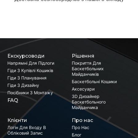
Екскурсоводи
Рішення
Напрямні Для Підлоги
Покриття Для
Баскетбольних
Гіди З Купівлі Кошиків
Майданчиків
Гіди З Планування
Баскетбольні Кошики
Гіди З Дизайну
Аксесуари
Посібники З Монтажу
3D Дизайнер
FAQ
Баскетбольного
Майданчика
Клієнти
Про нас
Логін Для Входу В
Про Нас
Обліковий Запис
Блог