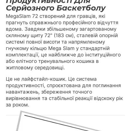
Продуктивності Для
Серйозного Баскетболу
MegaSlam 72 створений для гравців, які
прагнуть справжнього професійного відчуття
вдома. Завдяки збільшеному загартованому
скляному щиту 72" (183 см), сталевій опорній
системі повної висоти та напрямленому
гнучкому кільцю Mega Slam у стандартній
комплектації, це найближче до інституційного
або елітного тренувального кошика в
житловому середовищі.
Це не лайфстайл-кошик. Це система
продуктивності, спроєктована для поглинання
навантажень, збереження точного
вирівнювання та стабільної реакції відскоку рік
за роком.