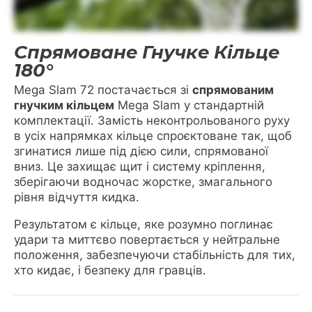
Спрямоване Гнучке Кільце
180°
Mega Slam 72 постачається зі
спрямованим
гнучким кільцем
Mega Slam у стандартній
комплектації. Замість неконтрольованого руху
в усіх напрямках кільце спроєктоване так, щоб
згинатися лише під дією сили, спрямованої
вниз. Це захищає щит і систему кріплення,
зберігаючи водночас жорстке, змагального
рівня відчуття кидка.
Результатом є кільце, яке розумно поглинає
удари та миттєво повертається у нейтральне
положення, забезпечуючи стабільність для тих,
хто кидає, і безпеку для гравців.