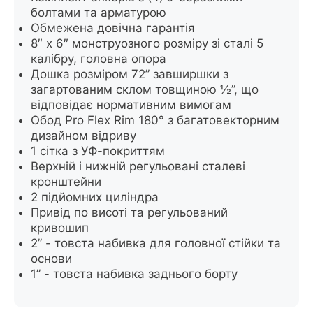
болтами та арматурою
Обмежена довічна гарантія
8″ x 6″ монструозного розміру зі сталі 5
калібру, головна опора
Дошка розміром 72” завширшки з
загартованим склом товщиною ½”, що
відповідає нормативним вимогам
Обод Pro Flex Rim 180° з багатовекторним
дизайном відриву
1 сітка з УФ-покриттям
Верхній і нижній регульовані сталеві
кронштейни
2 підйомних циліндра
Привід по висоті та регульований
кривошип
2” - товста набивка для головної стійки та
основи
1” - товста набивка заднього борту