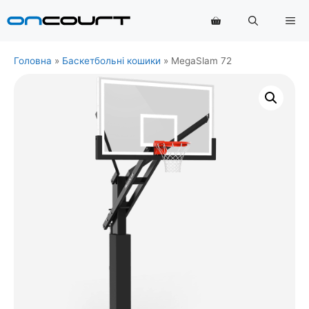
Перейти
Ме
до
змісту
Головна
»
Баскетбольні кошики
»
MegaSlam 72