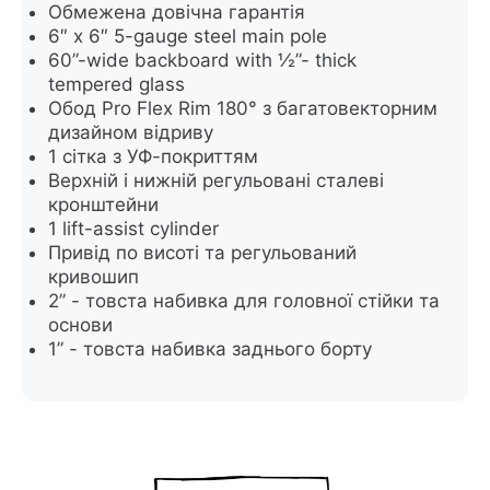
Обмежена довічна гарантія
6″ x 6″ 5-gauge steel main pole
60”-wide backboard with ½”- thick
tempered glass
Обод Pro Flex Rim 180° з багатовекторним
дизайном відриву
1 сітка з УФ-покриттям
Верхній і нижній регульовані сталеві
кронштейни
1 lift-assist cylinder
Привід по висоті та регульований
кривошип
2” - товста набивка для головної стійки та
основи
1” - товста набивка заднього борту