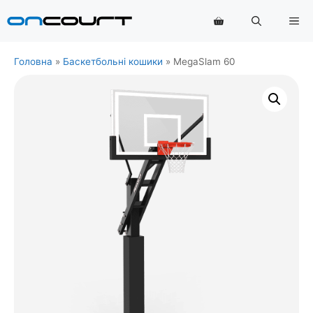
Перейти
Ме
до
змісту
Головна
»
Баскетбольні кошики
»
MegaSlam 60