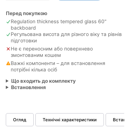
60
кількість
Перед покупкою
Regulation thickness tempered glass 60"
backboard
Регульована висота для різного віку та рівнів
підготовки
Не є переносним або поверхнево
змонтованим кошем
Важкі компоненти – для встановлення
потрібні кілька осіб
Що входить до комплекту
Встановлення
Огляд
Технічні характеристики
Встано