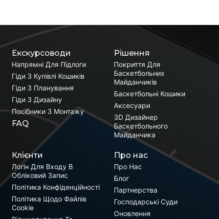
Екскурсоводи
Рішення
Напрямні Для Підлоги
Покриття Для
Баскетбольних
Гіди З Купівлі Кошиків
Майданчиків
Гіди З Планування
Баскетбольні Кошики
Гіди З Дизайну
Аксесуари
Посібники З Монтажу
3D Дизайнер
FAQ
Баскетбольного
Майданчика
Клієнти
Про нас
Логін Для Входу В
Про Нас
Обліковий Запис
Блог
Політика Конфіденційності
Партнерства
Політика Щодо Файлів
Господарські Суди
Cookie
Оновлення