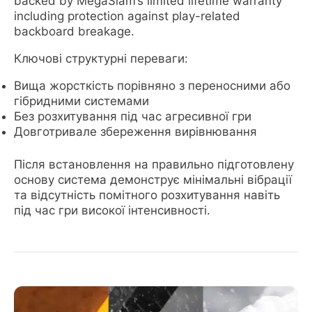
backed by MegaSlam’s limited lifetime warranty
including protection against play-related
backboard breakage.
Ключові структурні переваги:
Вища жорсткість порівняно з переносними або
гібридними системами
Без розхитування під час агресивної гри
Довготривале збереження вирівнювання
Після встановлення на правильно підготовлену
основу система демонструє мінімальні вібрації
та відсутність помітного розхитування навіть
під час гри високої інтенсивності.