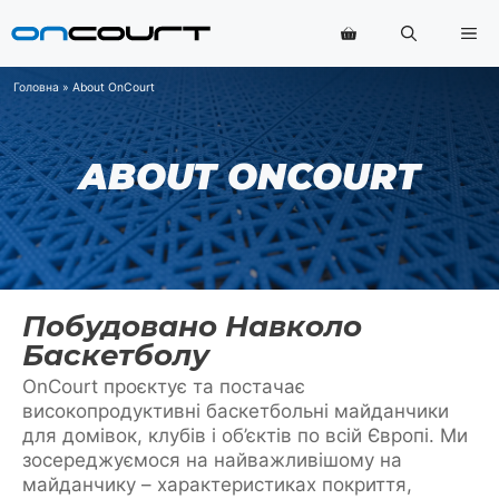
Перейти
Ме
до
змісту
Головна
»
About OnCourt
ABOUT ONCOURT
Побудовано Навколо
Баскетболу
OnCourt проєктує та постачає
високопродуктивні баскетбольні майданчики
для домівок, клубів і об’єктів по всій Європі. Ми
зосереджуємося на найважливішому на
майданчику – характеристиках покриття,