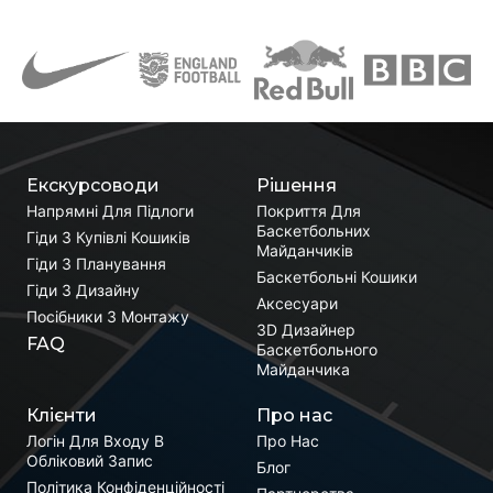
Екскурсоводи
Рішення
Напрямні Для Підлоги
Покриття Для
Баскетбольних
Гіди З Купівлі Кошиків
Майданчиків
Гіди З Планування
Баскетбольні Кошики
Гіди З Дизайну
Аксесуари
Посібники З Монтажу
3D Дизайнер
FAQ
Баскетбольного
Майданчика
Клієнти
Про нас
Логін Для Входу В
Про Нас
Обліковий Запис
Блог
Політика Конфіденційності