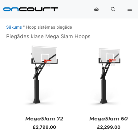
Pāriet
Izv
uz
saturu
Sākums
"
Hoop sistēmas piegāde
Piegādes klase Mega Slam Hoops
MegaSlam 72
MegaSlam 60
£
2,799.00
£
2,299.00