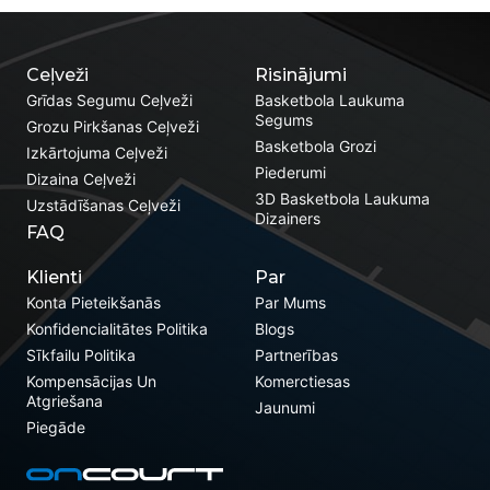
Ceļveži
Risinājumi
Grīdas Segumu Ceļveži
Basketbola Laukuma
Segums
Grozu Pirkšanas Ceļveži
Basketbola Grozi
Izkārtojuma Ceļveži
Piederumi
Dizaina Ceļveži
3D Basketbola Laukuma
Uzstādīšanas Ceļveži
Dizainers
FAQ
Klienti
Par
Konta Pieteikšanās
Par Mums
Konfidencialitātes Politika
Blogs
Sīkfailu Politika
Partnerības
Kompensācijas Un
Komerctiesas
Atgriešana
Jaunumi
Piegāde