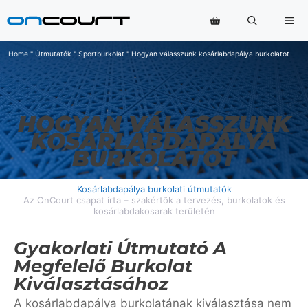
Ugrás
Me
a
tartalomra
Home
"
Útmutatók
"
Sportburkolat
"
Hogyan válasszunk kosárlabdapálya burkolatot
HOGYAN VÁLASSZUNK
KOSÁRLABDAPÁLYA
BURKOLATOT
Kosárlabdapálya burkolati útmutatók
Az OnCourt csapat írta – szakértők a tervezés, burkolatok és
kosárlabdakosarak területén
Gyakorlati Útmutató A
Megfelelő Burkolat
Kiválasztásához
A kosárlabdapálya burkolatának kiválasztása nem