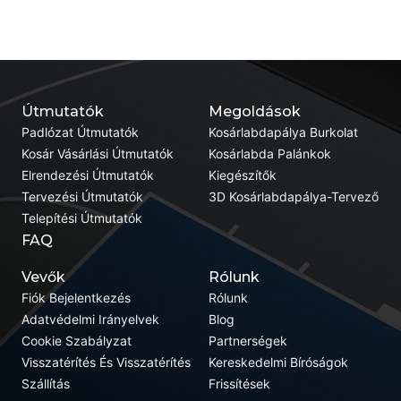
Útmutatók
Megoldások
Padlózat Útmutatók
Kosárlabdapálya Burkolat
Kosár Vásárlási Útmutatók
Kosárlabda Palánkok
Elrendezési Útmutatók
Kiegészítők
Tervezési Útmutatók
3D Kosárlabdapálya-Tervező
Telepítési Útmutatók
FAQ
Vevők
Rólunk
Fiók Bejelentkezés
Rólunk
Adatvédelmi Irányelvek
Blog
Cookie Szabályzat
Partnerségek
Visszatérítés És Visszatérítés
Kereskedelmi Bíróságok
Szállítás
Frissítések