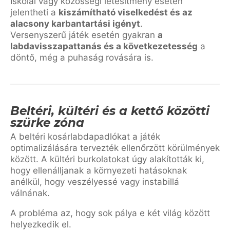
Iskolai vagy közösségi létesítmény esetén
jelentheti a
kiszámítható viselkedést és az
alacsony karbantartási igényt
.
Versenyszerű játék esetén gyakran
a
labdavisszapattanás és a következetesség
a
döntő, még a puhaság rovására is.
Beltéri, kültéri és a kettő közötti
szürke zóna
A beltéri kosárlabdapadlókat a játék
optimalizálására tervezték ellenőrzött körülmények
között. A kültéri burkolatokat úgy alakították ki,
hogy ellenálljanak a környezeti hatásoknak
anélkül, hogy veszélyessé vagy instabillá
válnának.
A probléma az, hogy sok pálya e két világ között
helyezkedik el.