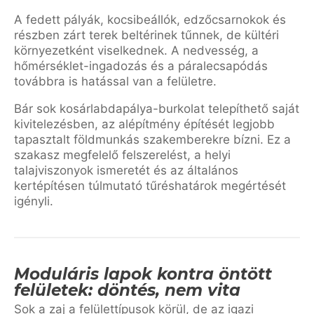
A fedett pályák, kocsibeállók, edzőcsarnokok és
részben zárt terek beltérinek tűnnek, de kültéri
környezetként viselkednek. A nedvesség, a
hőmérséklet-ingadozás és a páralecsapódás
továbbra is hatással van a felületre.
Bár sok kosárlabdapálya-burkolat telepíthető saját
kivitelezésben, az alépítmény építését legjobb
tapasztalt földmunkás szakemberekre bízni. Ez a
szakasz megfelelő felszerelést, a helyi
talajviszonyok ismeretét és az általános
kertépítésen túlmutató tűréshatárok megértését
igényli.
Moduláris lapok kontra öntött
felületek: döntés, nem vita
Sok a zaj a felülettípusok körül, de az igazi