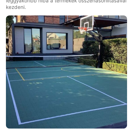
leggyakoribb hiba a termékek összehasonlításával
kezdeni.