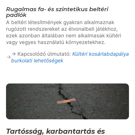
Rugalmas fa- és szintetikus beltéri
padlók
A beltéri létesítmények gyakran alkalmaznak
rugózott rendszereket az élvonalbeli játékhoz,
ezek azonban általában nem alkalmasak kültéri
vagy vegyes használatú környezetekhez.
→ Kapcsolódó útmutató:
Kültéri kosárlabdapálya
burkolati lehetőségek
Tartósság, karbantartás és