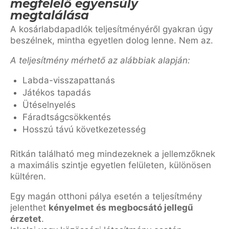
megfelelő egyensúly
megtalálása
A kosárlabdapadlók teljesítményéről gyakran úgy
beszélnek, mintha egyetlen dolog lenne. Nem az.
A teljesítmény mérhető az alábbiak alapján:
Labda-visszapattanás
Játékos tapadás
Ütéselnyelés
Fáradtságcsökkentés
Hosszú távú következetesség
Ritkán található meg mindezeknek a jellemzőknek
a maximális szintje egyetlen felületen, különösen
kültéren.
Egy magán otthoni pálya esetén a teljesítmény
jelenthet
kényelmet és megbocsátó jellegű
érzetet
.