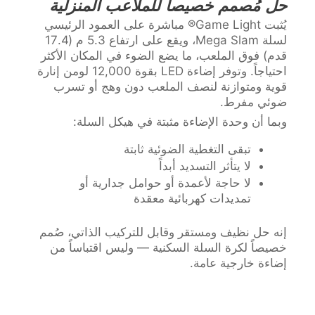
حل مُصمم خصيصاً للملاعب المنزلية
يُثبت Game Light® مباشرة على العمود الرئيسي
لسلة Mega Slam، ويقع على ارتفاع 5.3 م (17.4
قدم) فوق الملعب، ما يضع الضوء في المكان الأكثر
احتياجاً. وتوفر إضاءة LED بقوة 12,000 لومن إنارة
قوية ومتوازنة لنصف الملعب دون وهج أو تسرب
ضوئي مفرط.
وبما أن وحدة الإضاءة مثبتة في هيكل السلة:
تبقى التغطية الضوئية ثابتة
لا يتأثر التسديد أبداً
لا حاجة لأعمدة أو حوامل جدارية أو
تمديدات كهربائية معقدة
إنه حل نظيف ومستقر وقابل للتركيب الذاتي، صُمم
خصيصاً لكرة السلة السكنية — وليس اقتباساً من
إضاءة خارجية عامة.