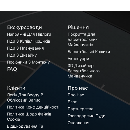
Екскурсоводи
Рішення
Напрямні Для Підлоги
Покриття Для
Баскетбольних
Гіди З Купівлі Кошиків
Майданчиків
Гіди З Планування
Баскетбольні Кошики
Гіди З Дизайну
Аксесуари
Посібники З Монтажу
3D Дизайнер
FAQ
Баскетбольного
Майданчика
Клієнти
Про нас
Логін Для Входу В
Про Нас
Обліковий Запис
Блог
Політика Конфіденційності
Партнерства
Політика Щодо Файлів
Господарські Суди
Cookie
Оновлення
Відшкодування Та