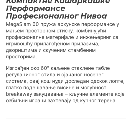
Компактне Кошаркашке
Перформансе
Професионалног Нивоа
MegaSlam 60 пружа врхунске перформансе у
мањем просторном отиску, комбинујући
професионалне материјале и инжењеринг са
игривошћу прилагођеном прилазима,
двориштима и скученим стамбеним
просторима.
Изграђен око 60″ каљене стаклене табле
регулационог стила и ојачаног носећег
система, овај кош нуди доследан одскок лопте,
глатко подешавање висине и могућност
breakaway закуцавања – кључне елементе које
озбиљни играчи захтевају од кућног терена.