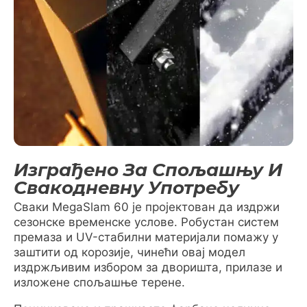
Изграђено За Спољашњу И
Свакодневну Употребу
Сваки MegaSlam 60 је пројектован да издржи
сезонске временске услове. Робустан систем
премаза и UV-стабилни материјали помажу у
заштити од корозије, чинећи овај модел
издржљивим избором за дворишта, прилазе и
изложене спољашње терене.