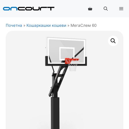
Прескочи
Ме
на
садржај
Почетна
»
Кошаркашки кошеви
»
МегаСлем 60