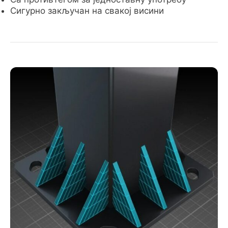
Сигурно закључан на свакој висини