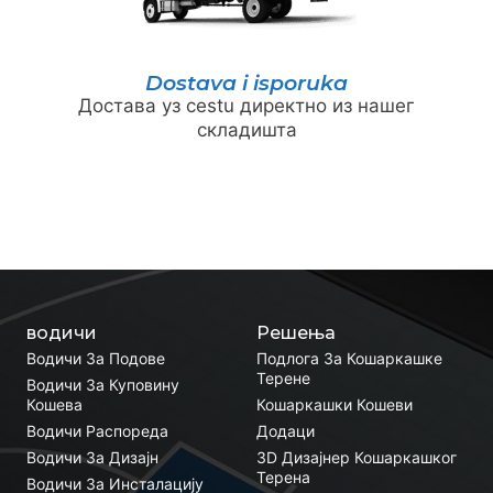
Dostava i isporuka
Достава уз cestu директно из нашег
складишта
водичи
Решења
Водичи За Подове
Подлога За Кошаркашке
Терене
Водичи За Куповину
Кошева
Кошаркашки Кошеви
Водичи Распореда
Додаци
Водичи За Дизајн
3D Дизајнер Кошаркашког
Терена
Водичи За Инсталацију