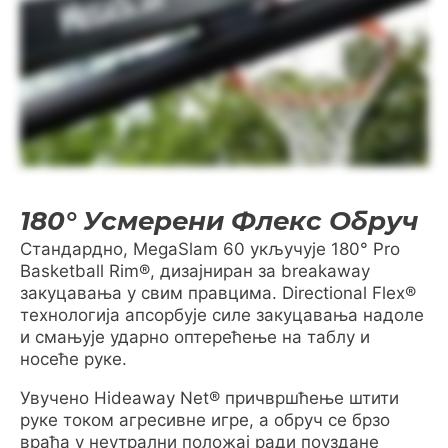
180° Усмерени Флекс Обруч
Стандардно, MegaSlam 60 укључује 180° Pro
Basketball Rim®, дизајниран за breakaway
закуцавања у свим правцима. Directional Flex®
технологија апсорбује силе закуцавања надоле
и смањује ударно оптерећење на таблу и
носеће руке.
Увучено Hideaway Net® причвршћење штити
руке током агресивне игре, а обруч се брзо
враћа у неутрални положај ради поуздане