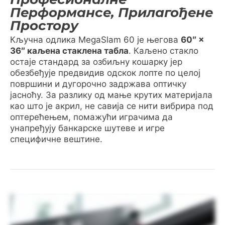
Перформансе, Прилагођене
Простору
Кључна одлика MegaSlam 60 је његова
60″ ×
36″ каљена стаклена табла
. Каљено стакло
остаје стандард за озбиљну кошарку јер
обезбеђује предвидив одскок лопте по целој
површини и дугорочно задржава оптичку
јасноћу. За разлику од мање крутих материјала
као што је акрил, не савија се нити вибрира под
оптерећењем, помажући играчима да
унапређују банкарске шутеве и игре
специфичне вештине.