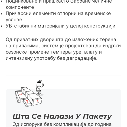
Поцинковане и прашкасто фарбане челичне
компоненте
Причврсни елементи отпорни на временске
услове
УВ-стабилни материјали у целој конструкцији
Од приватних дворишта до изложених терена
на прилазима, систем је пројектован да издржи
сезонске промене температуре, влагу и
интензивну употребу без деградације.
Шта Се Налази У Пакету
Од испоруке без компликација до година