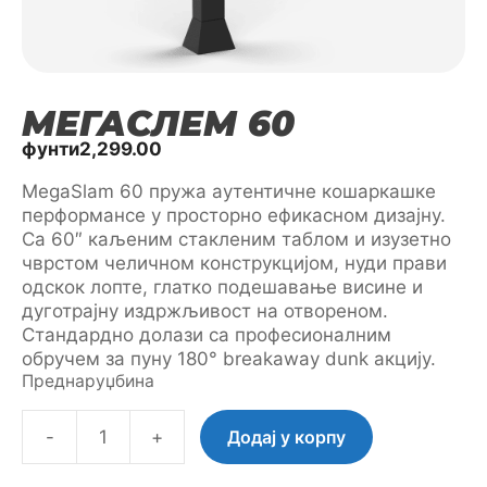
МЕГАСЛЕМ 60
фунти
2,299.00
MegaSlam 60 пружа аутентичне кошаркашке
перформансе у просторно ефикасном дизајну.
Са 60″ каљеним стакленим таблом и изузетно
чврстом челичном конструкцијом, нуди прави
одскок лопте, глатко подешавање висине и
дуготрајну издржљивост на отвореном.
Стандардно долази са професионалним
обручем за пуну 180° breakaway dunk акцију.
Преднаруџбина
-
+
Додај у корпу
MegaSlam
60