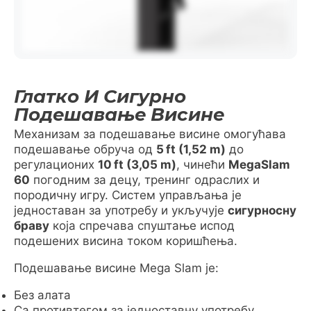
Глатко И Сигурно
Подешавање Висине
Механизам за подешавање висине омогућава
подешавање обруча од
5 ft (1,52 m)
до
регулационих
10 ft (3,05 m)
, чинећи
MegaSlam
60
погодним за децу, тренинг одраслих и
породичну игру. Систем управљања је
једноставан за употребу и укључује
сигурносну
браву
која спречава спуштање испод
подешених висина током коришћења.
Подешавање висине Mega Slam је:
Без алата
Са противтегом за једноставну употребу