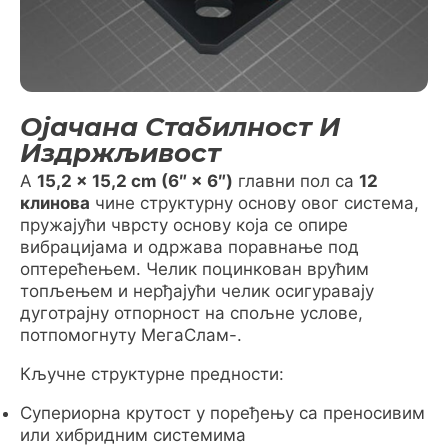
Ојачана Стабилност И
Издржљивост
A
15,2 x 15,2 cm (6″ × 6″)
главни пол са
12
клинова
чине структурну основу овог система,
пружајући чврсту основу која се опире
вибрацијама и одржава поравнање под
оптерећењем. Челик поцинкован врућим
топљењем и нерђајући челик осигуравају
дуготрајну отпорност на спољне услове,
потпомогнуту МегаСлам-.
Кључне структурне предности:
Супериорна крутост у поређењу са преносивим
или хибридним системима