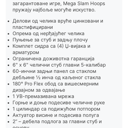
загарантоване игре, Mega Slam Hoops
пружају најбоље могуће искуство.
Делови од челика вруће цинковани и
пластифицирани
Опрема од нерђајућег челика
Пуњење за стуб и задњу плочу
Комплет сидра са (4) Џ-вијака и
арматуром
Ограничена доживотна гаранција
6" x 6" челични стуб главни 5-калибар
60-инчни задњи панел са стаклом
дебљине ½ инча од каљеног стакла
180° Pro Flex обод са вишесмерним
дизајном за одвајање
1 УВ-премазивана мрежа
Горње и доње подесиве челичне руке
1 цилиндар са подижућом потпором
Актуатор висине и подесива полуга
2” – дебела подлога за главни стуб и
основу