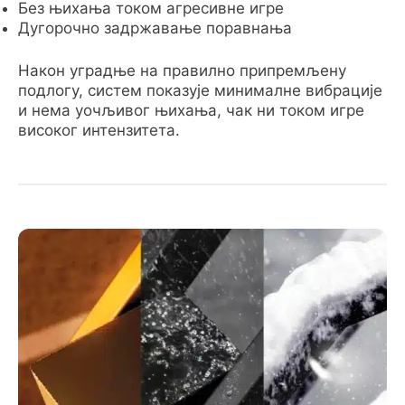
Без њихања током агресивне игре
Дугорочно задржавање поравнања
Након уградње на правилно припремљену
подлогу, систем показује минималне вибрације
и нема уочљивог њихања, чак ни током игре
високог интензитета.