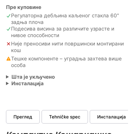
количина
Пре куповине
Регулаторна дебљина каљеног стакла 60"
задња плоча
Подесива висина за различите узрасте и
нивое способности
Није преносиви нити површински монтирани
кош
Тешке компоненте – уградња захтева више
особа
Шта је укључено
Инсталација
Преглед
Tehničke spec
Инсталација