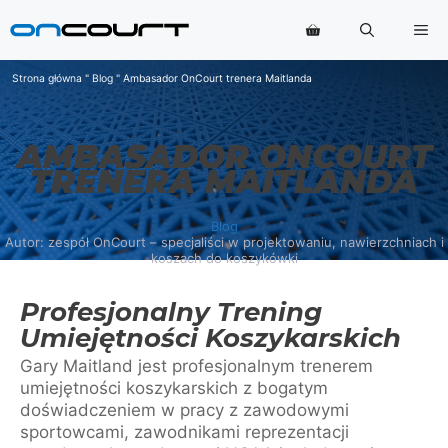
Przejdź
Me
do
treści
Strona główna
"
Blog
"
Ambasador OnCourt trenera Maitlanda
AMBASADOR ONCOURT
TRENERA MAITLANDA
Blog
Autor: zespół OnCourt – specjaliści w projektowaniu, nawierzchniach i
koszach do koszykówki
Profesjonalny Trening
Umiejętności Koszykarskich
Gary Maitland jest profesjonalnym trenerem
umiejętności koszykarskich z bogatym
doświadczeniem w pracy z zawodowymi
sportowcami, zawodnikami reprezentacji