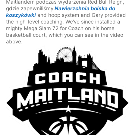
Maitlandem podczas wydarzenia Red Bull Reign,
gdzie zapewniliśmy
Nawierzchnia boiska do
koszykówki
and hoop system and Gary provided
the high-level coaching. We’ve since installed a
mighty Mega Slam 72 for Coach on his home
basketball court, which you can see in the video
above.