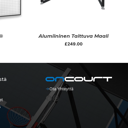
t®
Alumiininen Taittuva Maali
£
249.00
stä
Ota Yhteyttä
Facebook
Instagram
et
s