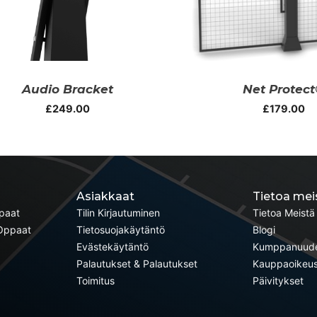
Audio Bracket
Net Protec
£
249.00
£
179.00
Asiakkaat
Tietoa mei
ppaat
Tilin Kirjautuminen
Tietoa Meistä
-Oppaat
Tietosuojakäytäntö
Blogi
Evästekäytäntö
Kumppanuud
Palautukset & Palautukset
Kauppaoikeu
Toimitus
Päivitykset