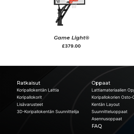
Game Light®
£
379.00
Ratkaisut
Oppaat
Koripallokentän Lattia
Lattiamateriaalien O
Koripallokorit
Koripallokorien Osto
Lisävarusteet
Kentän Layout
3D-Koripallokentän Suunnittelija
Suunnitteluoppaat
Asennusoppaat
FAQ