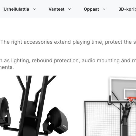
Urheilulattia
Vanteet
Oppaat
3D-korip
. The right accessories extend playing time, protect th
ch as lighting, rebound protection, audio mounting and 
ments.