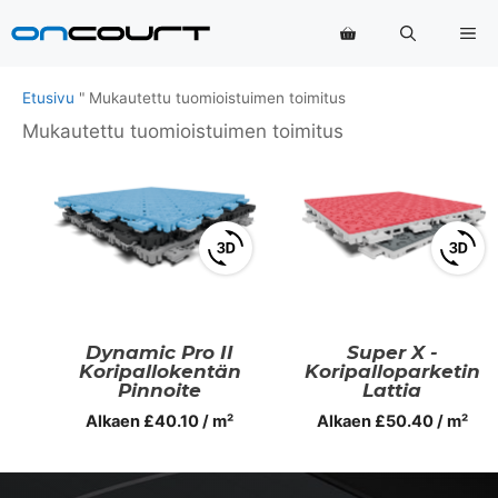
Siirry
Va
sisältöön
Etusivu
"
Mukautettu tuomioistuimen toimitus
Mukautettu tuomioistuimen toimitus
View
View
3D
3D
product
produ
viewer
viewer
Dynamic Pro II
Super X -
Koripallokentän
Koripalloparketin
Pinnoite
Lattia
Alkaen
£
40.10
/ m²
Alkaen
£
50.40
/ m²