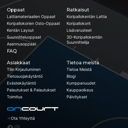
Oppaat
Ratkaisut
Lattiamateriaalien Oppaat
Koripallokentän Lattia
Koripallokorien Osto-Oppaat
Koripallokorit
Kentän Layout
Lisävarusteet
Suunnitteluoppaat
3D-Koripallokentän
Suunnittelija
Asennusoppaat
FAQ
Asiakkaat
Tietoa meistä
Tilin Kirjautuminen
Tietoa Meistä
Tietosuojakäytäntö
Blogi
Evästekäytäntö
Kumppanuudet
Palautukset & Palautukset
Kauppaoikeus
Toimitus
Päivitykset
Ota Yhteyttä
Facebook
Instagram