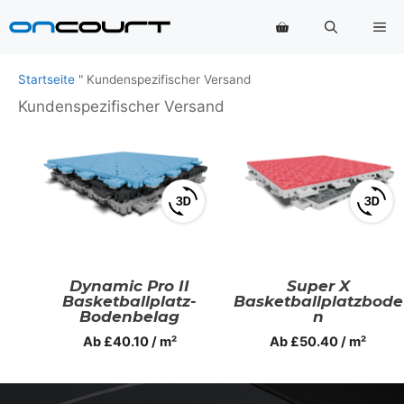
Zum
Me
Inhalt
springen
Startseite
"
Kundenspezifischer Versand
Kundenspezifischer Versand
View
View
3D
3D
product
produ
viewer
viewer
Dynamic Pro II
Super X
Basketballplatz-
Basketballplatzbode
Bodenbelag
N
Ab
£
40.10
/ m²
Ab
£
50.40
/ m²