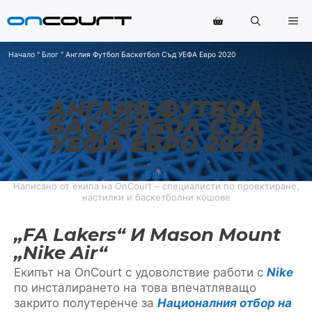
Преминаване
Ме
към
съдържанието
Начало
"
Блог
"
Англия Футбол Баскетбол Съд УЕФА Евро 2020
АНГЛИЯ ФУТБОЛ
БАСКЕТБОЛ СЪД
УЕФА ЕВРО 2020
Блог
Написано от екипа на OnCourt – специалисти по проектиране,
настилки и баскетболни кошове
„FA Lakers“ И Mason Mount
„Nike Air“
Екипът на OnCourt с удоволствие работи с
Nike
по инсталирането на това впечатляващо
закрито полутеренче за
Националния отбор на