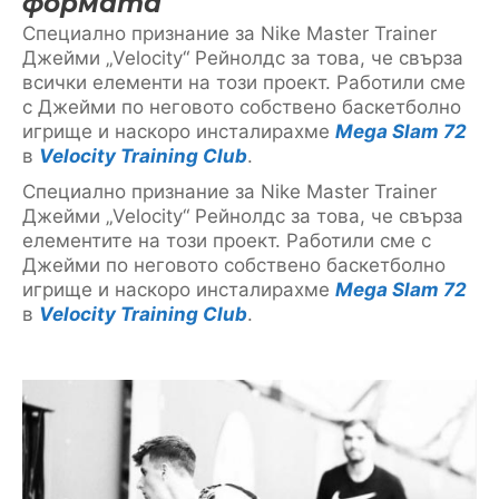
формата
Специално признание за Nike Master Trainer
Джейми „Velocity“ Рейнолдс за това, че свърза
всички елементи на този проект. Работили сме
с Джейми по неговото собствено баскетболно
игрище и наскоро инсталирахме
Mega Slam 72
в
Velocity Training Club
.
Специално признание за Nike Master Trainer
Джейми „Velocity“ Рейнолдс за това, че свърза
елементите на този проект. Работили сме с
Джейми по неговото собствено баскетболно
игрище и наскоро инсталирахме
Mega Slam 72
в
Velocity Training Club
.