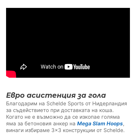
Евро асистенция за гола
Благодарим на Schelde Sports от Нидерландия
за съдействието при доставката на коша.
Когато не е възможно да се изкопае голяма
яма за бетоновия анкер на
Mega Slam Hoops
,
винаги избираме 3×3 конструкции от Schelde.