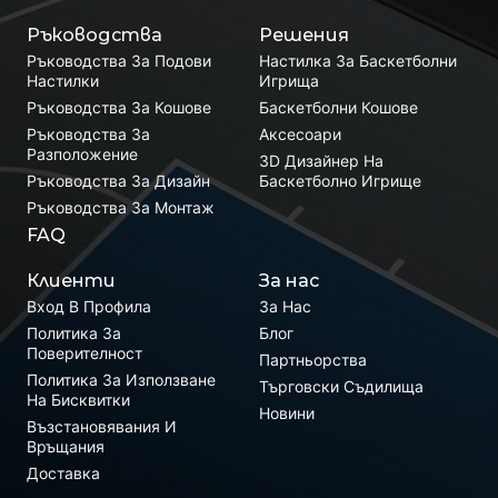
Ръководства
Решения
Ръководства За Подови
Настилка За Баскетболни
Настилки
Игрища
Ръководства За Кошове
Баскетболни Кошове
Ръководства За
Аксесоари
Разположение
3D Дизайнер На
Ръководства За Дизайн
Баскетболно Игрище
Ръководства За Монтаж
FAQ
Клиенти
За нас
Вход В Профила
За Нас
Политика За
Блог
Поверителност
Партньорства
Политика За Използване
Търговски Съдилища
На Бисквитки
Новини
Възстановявания И
Връщания
Доставка