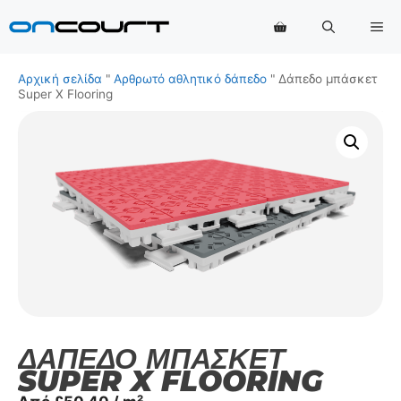
Μετάβαση
Με
στο
περιεχόμενο
Αρχική σελίδα
"
Αρθρωτό αθλητικό δάπεδο
"
Δάπεδο μπάσκετ
Super X Flooring
ΔΆΠΕΔΟ ΜΠΆΣΚΕΤ
SUPER X FLOORING