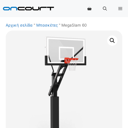
Μετάβαση
Με
στο
περιεχόμενο
Αρχική σελίδα
"
Μπασκέτες
"
MegaSlam 60