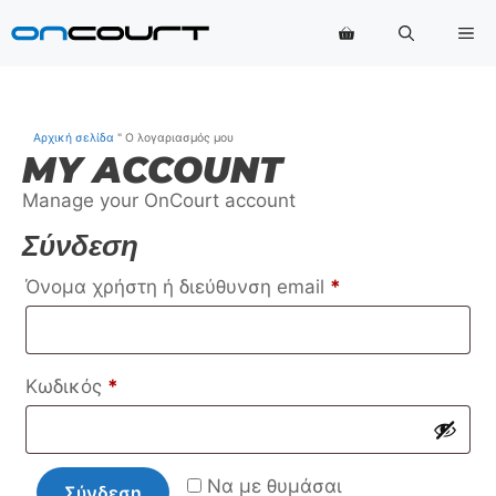
Μετάβαση
Με
στο
περιεχόμενο
Αρχική σελίδα
"
Ο λογαριασμός μου
MY ACCOUNT
Manage your OnCourt account
Σύνδεση
Απαιτείται
Όνομα χρήστη ή διεύθυνση email
*
Απαιτείται
Κωδικός
*
Να με θυμάσαι
Σύνδεση