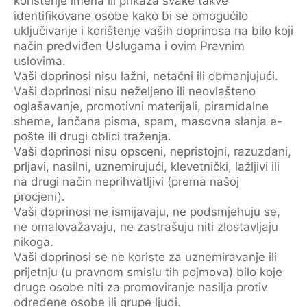
korištenje imena ili prikaza svake takve
identifikovane osobe kako bi se omogućilo
uključivanje i korištenje vaših doprinosa na bilo koji
način predviđen Uslugama i ovim Pravnim
uslovima.
Vaši doprinosi nisu lažni, netačni ili obmanjujući.
Vaši doprinosi nisu neželjeno ili neovlašteno
oglašavanje, promotivni materijali, piramidalne
sheme, lančana pisma, spam, masovna slanja e-
pošte ili drugi oblici traženja.
Vaši doprinosi nisu opsceni, nepristojni, razuzdani,
prljavi, nasilni, uznemirujući, klevetnički, lažljivi ili
na drugi način neprihvatljivi (prema našoj
procjeni).
Vaši doprinosi ne ismijavaju, ne podsmjehuju se,
ne omalovažavaju, ne zastrašuju niti zlostavljaju
nikoga.
Vaši doprinosi se ne koriste za uznemiravanje ili
prijetnju (u pravnom smislu tih pojmova) bilo koje
druge osobe niti za promoviranje nasilja protiv
određene osobe ili grupe ljudi.