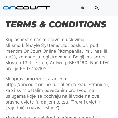
Preskoči
Me
na
sadržaj
TERMS & CONDITIONS
Suglasnost s našim pravnim uslovima
Mi smo Lifestyle Systems Ltd, poslujući pod
imenom OnCourt Online (‘Kompanija‘, ‘mi‘, ‘nas‘ ili
‘naš‘), kompanija registrovana u Belgiji na adresi
Mosten 13, Lokeren, Antwerp BE-9160. Naš PDV
broj je BE0775310211.
Mi upravljamo web stranicom
https://oncourt.online (u daljem tekstu ‘Stranica‘),
kao i svim ostalim povezanim proizvodima i
uslugama koje se pozivaju na ili vode na ove
pravne uvjete (u daljem tekstu ‘Pravni uvjeti‘)
(zajednički naziv ‘Usluge‘).