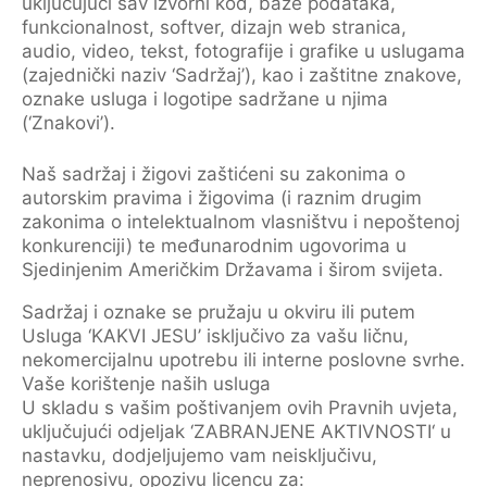
uključujući sav izvorni kod, baze podataka,
funkcionalnost, softver, dizajn web stranica,
audio, video, tekst, fotografije i grafike u uslugama
(zajednički naziv ‘Sadržaj’), kao i zaštitne znakove,
oznake usluga i logotipe sadržane u njima
(‘Znakovi’).
Naš sadržaj i žigovi zaštićeni su zakonima o
autorskim pravima i žigovima (i raznim drugim
zakonima o intelektualnom vlasništvu i nepoštenoj
konkurenciji) te međunarodnim ugovorima u
Sjedinjenim Američkim Državama i širom svijeta.
Sadržaj i oznake se pružaju u okviru ili putem
Usluga ‘KAKVI JESU’ isključivo za vašu ličnu,
nekomercijalnu upotrebu ili interne poslovne svrhe.
Vaše korištenje naših usluga
U skladu s vašim poštivanjem ovih Pravnih uvjeta,
uključujući odjeljak ‘ZABRANJENE AKTIVNOSTI‘ u
nastavku, dodjeljujemo vam neisključivu,
neprenosivu, opozivu licencu za: