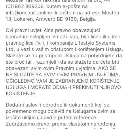
Možete nas kontaktirati telefonom na broj 44
(0)1962 809206, putem e-pošte na
info@oncourt.online ili poštom na adresu Mosten
13, Lokeren, Antwerp BE-9160, Belgija.
Ovi pravni uvjeti čine pravno obavezujući
sporazum sklopljen između vas, bilo lično ili u ime
pravnog lica (‘vi‘), i kompanije Lifestyle Systems
Ltd, u vezi s vašim pristupom i korištenjem Usluga.
Slažete se da pristupom Uslugama potvrđujete da
ste pročitali, razumjeli i da se slažete da ćete biti
obavezani svim ovim Pravnim uvjetima. AKO SE
NE SLOŽITE SA SVIM OVIM PRAVNIM UVJETIMA,
OČIGLEDNO VAM JE ZABRANJENO KORIŠTENJE
USLUGA I MORATE ODMAH PREKINUTI NJIHOVO
KORIŠTENJE.
Dodatni uslovi i odredbe ili dokumenti koji se
povremeno mogu objaviti na Uslugama ovim se
izričito uključuju ovdje putem reference.
Zadržavamo pravo, prema vlastitom nahođenju,