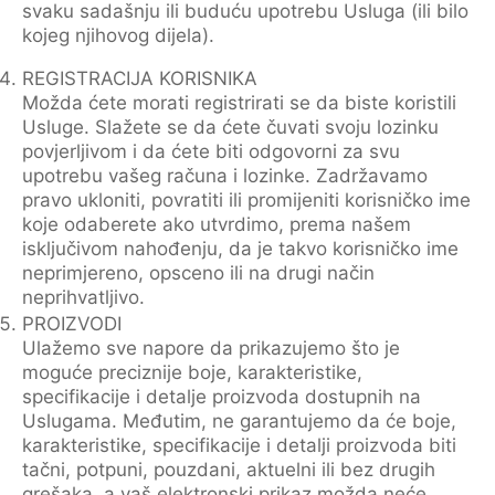
svaku sadašnju ili buduću upotrebu Usluga (ili bilo
kojeg njihovog dijela).
REGISTRACIJA KORISNIKA
Možda ćete morati registrirati se da biste koristili
Usluge. Slažete se da ćete čuvati svoju lozinku
povjerljivom i da ćete biti odgovorni za svu
upotrebu vašeg računa i lozinke. Zadržavamo
pravo ukloniti, povratiti ili promijeniti korisničko ime
koje odaberete ako utvrdimo, prema našem
isključivom nahođenju, da je takvo korisničko ime
neprimjereno, opsceno ili na drugi način
neprihvatljivo.
PROIZVODI
Ulažemo sve napore da prikazujemo što je
moguće preciznije boje, karakteristike,
specifikacije i detalje proizvoda dostupnih na
Uslugama. Međutim, ne garantujemo da će boje,
karakteristike, specifikacije i detalji proizvoda biti
tačni, potpuni, pouzdani, aktuelni ili bez drugih
grešaka, a vaš elektronski prikaz možda neće