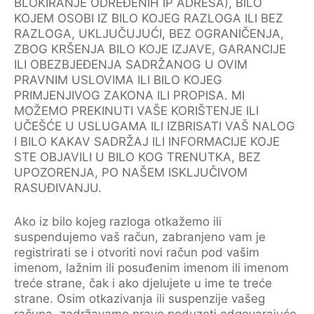
BLOKIRANJE ODREĐENIH IP ADRESA), BILO
KOJEM OSOBI IZ BILO KOJEG RAZLOGA ILI BEZ
RAZLOGA, UKLJUČUJUĆI, BEZ OGRANIČENJA,
ZBOG KRŠENJA BILO KOJE IZJAVE, GARANCIJE
ILI OBEZBJEĐENJA SADRŽANOG U OVIM
PRAVNIM USLOVIMA ILI BILO KOJEG
PRIMJENJIVOG ZAKONA ILI PROPISA. MI
MOŽEMO PREKINUTI VAŠE KORIŠTENJE ILI
UČEŠĆE U USLUGAMA ILI IZBRISATI VAŠ NALOG
I BILO KAKAV SADRŽAJ ILI INFORMACIJE KOJE
STE OBJAVILI U BILO KOG TRENUTKA, BEZ
UPOZORENJA, PO NAŠEM ISKLJUČIVOM
RASUĐIVANJU.
Ako iz bilo kojeg razloga otkažemo ili
suspendujemo vaš račun, zabranjeno vam je
registrirati se i otvoriti novi račun pod vašim
imenom, lažnim ili posuđenim imenom ili imenom
treće strane, čak i ako djelujete u ime te treće
strane. Osim otkazivanja ili suspenzije vašeg
računa, zadržavamo pravo poduzeti odgovarajuće