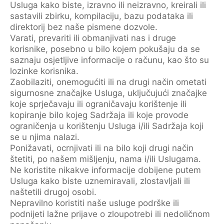
Usluga kako biste, izravno ili neizravno, kreirali ili
sastavili zbirku, kompilaciju, bazu podataka ili
direktorij bez naše pismene dozvole.
Varati, prevariti ili obmanjivati nas i druge
korisnike, posebno u bilo kojem pokušaju da se
saznaju osjetljive informacije o računu, kao što su
lozinke korisnika.
Zaobilaziti, onemogućiti ili na drugi način ometati
sigurnosne značajke Usluga, uključujući značajke
koje sprječavaju ili ograničavaju korištenje ili
kopiranje bilo kojeg Sadržaja ili koje provode
ograničenja u korištenju Usluga i/ili Sadržaja koji
se u njima nalazi.
Ponižavati, ocrnjivati ili na bilo koji drugi način
štetiti, po našem mišljenju, nama i/ili Uslugama.
Ne koristite nikakve informacije dobijene putem
Usluga kako biste uznemiravali, zlostavljali ili
naštetili drugoj osobi.
Nepravilno koristiti naše usluge podrške ili
podnijeti lažne prijave o zloupotrebi ili nedoličnom