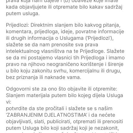
prava koja nam dajete i (b) obaveze koje imate
kada objavljujete ili otpremate bilo kakav sadržaj
putem usluga.
Prijedlozi: Direktnim slanjem bilo kakvog pitanja,
komentara, prijedloga, ideje, povratne informacije
ili drugih informacija o Uslugama (‘Prijedlozi’),
slažete se da nam prenosite sva prava
intelektualnog vlasništva na te Prijedloge. Slažete
se da mi postajemo vlasnici tih Prijedloga i imamo
pravo na njihovo neograničeno korištenje i širenje
u bilo koju zakonitu svrhu, komercijalnu ili drugu,
bez priznanja ili naknade vama.
Odgovorni ste za ono što objavite ili otpremite:
Slanjem materijala putem bilo kojeg dijela Usluga
vi:
potvrdite da ste pročitali i slažete se s našim
‘ZABRANJENIM DJELATNOSTIMA‘ i da nećete
objavljivati, slati, publicirati, otpremati ili prenositi
putem Usluga bilo koji sadržaj koji je nezakonit,