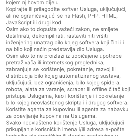
kojem njihovom dijelu.
Kopirajte ili prilagodite softver Usluga, uključujući,
ali ne ograničavajući se na Flash, PHP, HTML,
JavaScript ili drugi kod.
Osim ako to dopušta važeći zakon, ne smijete
dešifrirati, dekompilirati, rastaviti niti vršiti
inženjering unatrag bilo kojeg softvera koji čini ili
na bilo koji način predstavlja dio Usluga.
Osim ako to ne proizlazi iz uobičajene upotrebe
pretraživača ili internetskog preglednika,
zabranjuje se korištenje, pokretanje, razvoj ili
distribucija bilo kojeg automatiziranog sustava,
uključujući, bez ograničenja, bilo kojeg spidera,
robota, alata za varanje, scraper ili offline čitač koji
pristupa Uslugama, kao i korištenje ili pokretanje
bilo kojeg neovlaštenog skripta ili drugog softvera.
Koristite agenta za kupovinu ili agenta za nabavku
za obavljanje kupovina na Uslugama.
Svako neovlašteno korištenje Usluga, uključujući
prikupljanje korisničkih imena i/ili adresa e-pošte
korisnika elektroničkim ili drugim sredstvima u