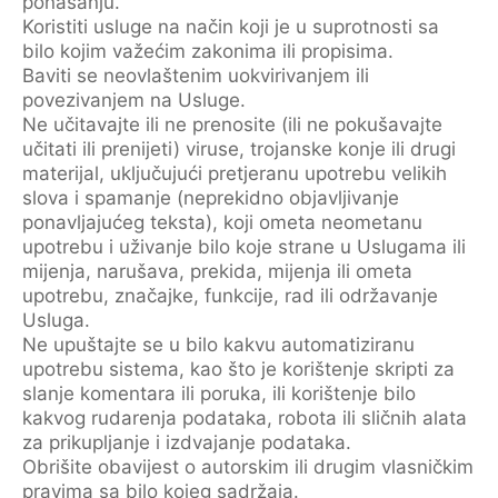
ponašanju.
Koristiti usluge na način koji je u suprotnosti sa
bilo kojim važećim zakonima ili propisima.
Baviti se neovlaštenim uokvirivanjem ili
povezivanjem na Usluge.
Ne učitavajte ili ne prenosite (ili ne pokušavajte
učitati ili prenijeti) viruse, trojanske konje ili drugi
materijal, uključujući pretjeranu upotrebu velikih
slova i spamanje (neprekidno objavljivanje
ponavljajućeg teksta), koji ometa neometanu
upotrebu i uživanje bilo koje strane u Uslugama ili
mijenja, narušava, prekida, mijenja ili ometa
upotrebu, značajke, funkcije, rad ili održavanje
Usluga.
Ne upuštajte se u bilo kakvu automatiziranu
upotrebu sistema, kao što je korištenje skripti za
slanje komentara ili poruka, ili korištenje bilo
kakvog rudarenja podataka, robota ili sličnih alata
za prikupljanje i izdvajanje podataka.
Obrišite obavijest o autorskim ili drugim vlasničkim
pravima sa bilo kojeg sadržaja.