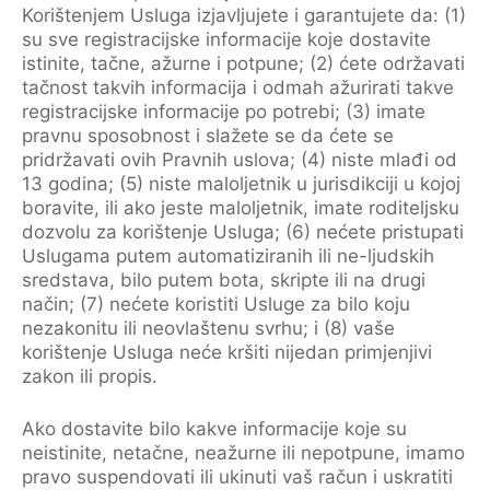
Korištenjem Usluga izjavljujete i garantujete da: (1)
su sve registracijske informacije koje dostavite
istinite, tačne, ažurne i potpune; (2) ćete održavati
tačnost takvih informacija i odmah ažurirati takve
registracijske informacije po potrebi; (3) imate
pravnu sposobnost i slažete se da ćete se
pridržavati ovih Pravnih uslova; (4) niste mlađi od
13 godina; (5) niste maloljetnik u jurisdikciji u kojoj
boravite, ili ako jeste maloljetnik, imate roditeljsku
dozvolu za korištenje Usluga; (6) nećete pristupati
Uslugama putem automatiziranih ili ne-ljudskih
sredstava, bilo putem bota, skripte ili na drugi
način; (7) nećete koristiti Usluge za bilo koju
nezakonitu ili neovlaštenu svrhu; i (8) vaše
korištenje Usluga neće kršiti nijedan primjenjivi
zakon ili propis.
Ako dostavite bilo kakve informacije koje su
neistinite, netačne, neažurne ili nepotpune, imamo
pravo suspendovati ili ukinuti vaš račun i uskratiti