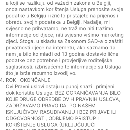
a koji se razlikuju od važećih zakona u Belgiji,
onda nastavkom korištenja Usluga prenosite svoje
podatke u Belgiju i izričito pristajete na prijenos i
obradu svojih podataka u Belgiji. Nadalje, mi
svjesno ne prihvatamo, ne tražimo niti tražimo
informacije od djece, niti svjesno vršimo marketing
djeci. Stoga, u skladu sa Zakonom SAD-a o zaštiti
privatnosti djece na internetu, ako saznamo da
nam je bilo ko mlađi od 13 godina dostavio lične
podatke bez potrebne i provjerljive roditeljske
saglasnosti, izbrisaćemo te informacije sa Usluga
što je brže razumno izvodljivo.
ROK I OKONČANJE
Ovi Pravni uslovi ostaju u punoj snazi i primjeni
dok koristite Usluge. BEZ OGRANIČAVANJA BILO
KOJE DRUGE ODREDBE OVIH PRAVNIH USLOVA,
ZADRŽAVAMO PRAVO DA, PO NAŠEM
ISKLJUČIVOM RASUĐIVANJU I BEZ PRIJAVE ILI
ODGOVORNOSTI, ODBIJEMO PRISTUP I
KORIŠTENJE USLUGA (UKLJUČUJUĆI