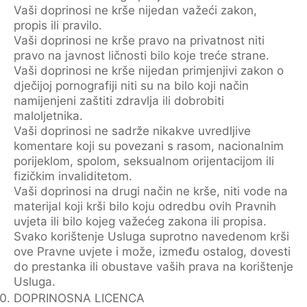
Vaši doprinosi ne krše nijedan važeći zakon,
propis ili pravilo.
Vaši doprinosi ne krše pravo na privatnost niti
pravo na javnost ličnosti bilo koje treće strane.
Vaši doprinosi ne krše nijedan primjenjivi zakon o
dječijoj pornografiji niti su na bilo koji način
namijenjeni zaštiti zdravlja ili dobrobiti
maloljetnika.
Vaši doprinosi ne sadrže nikakve uvredljive
komentare koji su povezani s rasom, nacionalnim
porijeklom, spolom, seksualnom orijentacijom ili
fizičkim invaliditetom.
Vaši doprinosi na drugi način ne krše, niti vode na
materijal koji krši bilo koju odredbu ovih Pravnih
uvjeta ili bilo kojeg važećeg zakona ili propisa.
Svako korištenje Usluga suprotno navedenom krši
ove Pravne uvjete i može, između ostalog, dovesti
do prestanka ili obustave vaših prava na korištenje
Usluga.
DOPRINOSNA LICENCA