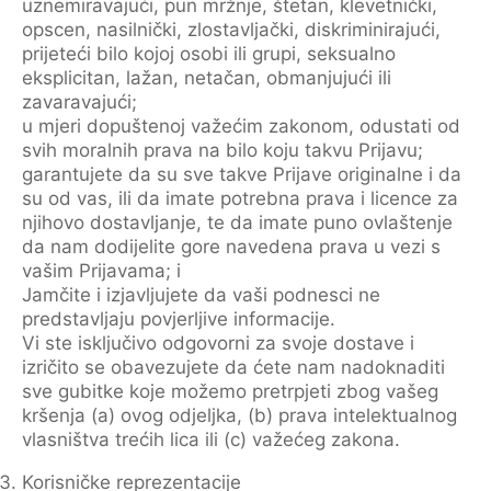
uznemiravajući, pun mržnje, štetan, klevetnički,
opscen, nasilnički, zlostavljački, diskriminirajući,
prijeteći bilo kojoj osobi ili grupi, seksualno
eksplicitan, lažan, netačan, obmanjujući ili
zavaravajući;
u mjeri dopuštenoj važećim zakonom, odustati od
svih moralnih prava na bilo koju takvu Prijavu;
garantujete da su sve takve Prijave originalne i da
su od vas, ili da imate potrebna prava i licence za
njihovo dostavljanje, te da imate puno ovlaštenje
da nam dodijelite gore navedena prava u vezi s
vašim Prijavama; i
Jamčite i izjavljujete da vaši podnesci ne
predstavljaju povjerljive informacije.
Vi ste isključivo odgovorni za svoje dostave i
izričito se obavezujete da ćete nam nadoknaditi
sve gubitke koje možemo pretrpjeti zbog vašeg
kršenja (a) ovog odjeljka, (b) prava intelektualnog
vlasništva trećih lica ili (c) važećeg zakona.
Korisničke reprezentacije