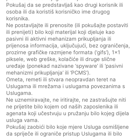
Pokušaj da se predstavljaš kao drugi korisnik ili
osoba ili da koristiš korisničko ime drugog
korisnika.
Ne postavljajte ili prenosite (ili pokušajte postaviti
ili prenijeti) bilo koji materijal koji djeluje kao
pasivni ili aktivni mehanizam prikupljanja ili
prijenosa informacija, uključujući, bez ograničenja,
prozirne grafičke razmjene formata (‘gifs’), 1×1
piksele, web greške, kolačiće ili druge slične
uređaje (ponekad nazivane ‘spyware’ ili ‘pasivni
mehanizmi prikupljanja’ ili ‘PCMS’).
Ometa, remeti ili stvara neopravdan teret na
Uslugama ili mrežama i uslugama povezanima s
Uslugama.
Ne uznemiravajte, ne iritirajte, ne zastrašujte niti
ne prijetite bilo kojem od naših zaposlenika ili
agenata koji učestvuju u pružanju bilo kojeg dijela
usluga vama.
Pokušaj zaobići bilo koje mjere Usluga osmišljene
da spriječe ili ograniče pristup Uslugama ili bilo