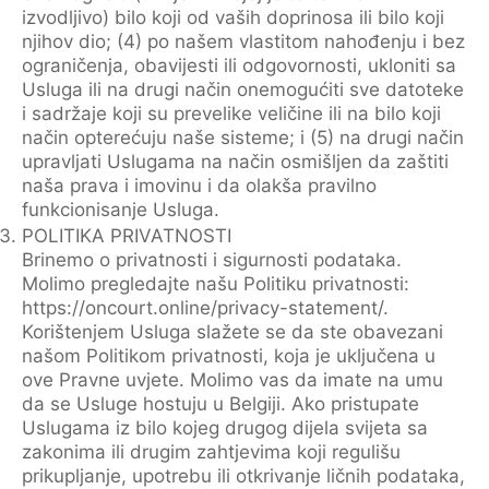
izvodljivo) bilo koji od vaših doprinosa ili bilo koji
njihov dio; (4) po našem vlastitom nahođenju i bez
ograničenja, obavijesti ili odgovornosti, ukloniti sa
Usluga ili na drugi način onemogućiti sve datoteke
i sadržaje koji su prevelike veličine ili na bilo koji
način opterećuju naše sisteme; i (5) na drugi način
upravljati Uslugama na način osmišljen da zaštiti
naša prava i imovinu i da olakša pravilno
funkcionisanje Usluga.
POLITIKA PRIVATNOSTI
Brinemo o privatnosti i sigurnosti podataka.
Molimo pregledajte našu Politiku privatnosti:
https://oncourt.online/privacy-statement/.
Korištenjem Usluga slažete se da ste obavezani
našom Politikom privatnosti, koja je uključena u
ove Pravne uvjete. Molimo vas da imate na umu
da se Usluge hostuju u Belgiji. Ako pristupate
Uslugama iz bilo kojeg drugog dijela svijeta sa
zakonima ili drugim zahtjevima koji regulišu
prikupljanje, upotrebu ili otkrivanje ličnih podataka,