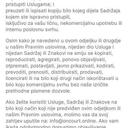
pristupiti Uslugama; i
preuzeti ili ispisati kopiju bilo kojeg dijela Sadržaja
kojem ste ispravno pristupili,
isključivo za vašu ličnu, nekomercijalnu upotrebu ili
internu poslovnu svrhu.
Osim kako je navedeno u ovom odjeljku ili drugdje
u našim Pravnim uslovima, nijedan dio Usluga i
nijedan Sadržaj ili Znakovi ne smiju se kopirati,
reproducirati, agregirati, ponovo objavljivati,
otpremati, postavljati, javno prikazivati, kodirati,
prevoditi, prenositi, distribuirati, prodavati,
licencirati ili na bilo koji drugi način iskorištavati u
bilo koju komercijalnu svrhu bez naše izričite
prethodne pismene dozvole.
Ako želite koristiti Usluge, Sadržaj ili Znakove na
bilo koji način koji nije predviđen ovim odjeljkom ili
našim Pravnim uslovima, molimo vas da svoj
zahtjev uputite na: info@oncourt.online. Ako vam
ikada odobrimodno dopustimo objavljivanje,