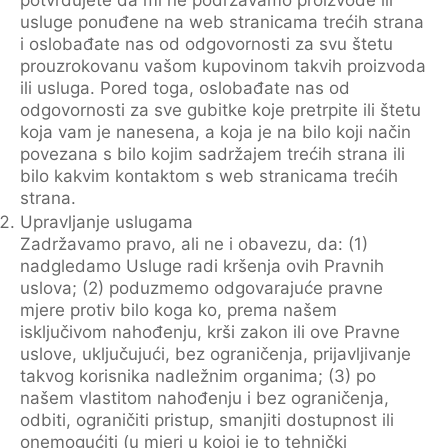
potvrđujete da mi ne podržavamo proizvode ili
usluge ponuđene na web stranicama trećih strana
i oslobađate nas od odgovornosti za svu štetu
prouzrokovanu vašom kupovinom takvih proizvoda
ili usluga. Pored toga, oslobađate nas od
odgovornosti za sve gubitke koje pretrpite ili štetu
koja vam je nanesena, a koja je na bilo koji način
povezana s bilo kojim sadržajem trećih strana ili
bilo kakvim kontaktom s web stranicama trećih
strana.
Upravljanje uslugama
Zadržavamo pravo, ali ne i obavezu, da: (1)
nadgledamo Usluge radi kršenja ovih Pravnih
uslova; (2) poduzmemo odgovarajuće pravne
mjere protiv bilo koga ko, prema našem
isključivom nahođenju, krši zakon ili ove Pravne
uslove, uključujući, bez ograničenja, prijavljivanje
takvog korisnika nadležnim organima; (3) po
našem vlastitom nahođenju i bez ograničenja,
odbiti, ograničiti pristup, smanjiti dostupnost ili
onemogućiti (u mjeri u kojoj je to tehnički