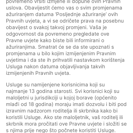
povremeno vršiti izmjene ili dopune ovih Pravnih
uslova. Obavijestit ćemo vas o svim promjenama
ažuriranjem datuma ‘Posljednje ažuriranje’ ovih
Pravnih uvjeta, a vi se odričete prava na posebnu
obavijest o svakoj takvoj promjeni. Vaša je
odgovornost da povremeno pregledate ove
Pravne uvjete kako biste bili informirani o
ažuriranjima. Smatrat će se da ste upoznati s
promjenama u bilo kojim izmijenjenim Pravnim
uvjetima i da ste ih prihvatili nastavkom korištenja
Usluga nakon datuma objavljivanja takvih
izmijenjenih Pravnih uvjeta.
Usluge su namijenjene korisnicima koji su
najmanje 13 godina starosti. Svi korisnici koji su
maloljetni u jurisdikciji u kojoj borave (općenito
mlađi od 18 godina) moraju imati dozvolu i biti pod
izravnim nadzorom roditelja ili skrbnika kako bi
koristili Usluge. Ako ste maloljetnik, vaš roditelj ili
skrbnik mora pročitati ove Pravne uvjete i složiti se
s njima prije nego što počnete koristiti Usluge.