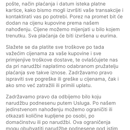
pošte, način plaćanja i datum isteka platne
kartice, kako bismo mogli izvršiti vaše transakcije i
kontaktirati vas po potrebi. Porez na promet bit će
dodan na cijenu kupovine prema našem
nahođenju. Cijene možemo mijenjati u bilo kojem
trenutku. Sva plaćanja će biti izvršena u eurima.
Slažete se da platite sve troškove po tada
važećim cijenama za vaše kupovine i sve
primjenjive troškove dostave, te ovlašćujete nas
da pri narudžbi naplatimo odabranom pružatelju
plaćanja sve takve iznose. Zadržavamo pravo
ispraviti sve pogreške ili greške u cijenama, čak i
ako smo već zatražili ili primili uplatu.
Zadržavamo pravo da odbijemo bilo koju
narudžbu podnesenu putem Usluga. Po našem
jedinstvenom nahođenju možemo ograničiti ili
otkazati količine kupljene po osobi, po
domaćinstvu ili po narudžbi. Ova ograničenja
mogu obuhvatiti narudžbe podnesene pod istim